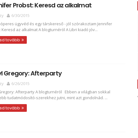
ifer Probst: Keresd az alkalmat
zy
6/30/2015
lóperes ügyvéd és egy társkereső - jól szórakoztam Jennifer
 Keresd az alkalmat A blogturnéról A Libri kiadó jóv...
sd tovább
l Gregory: Afterparty
zy
6/26/2015
Gregory: Afterparty A blogturnéról Ebben a világban sokkal
bb tudatmódosító-szerekhez jutni, mint azt gondolnád. ...
sd tovább