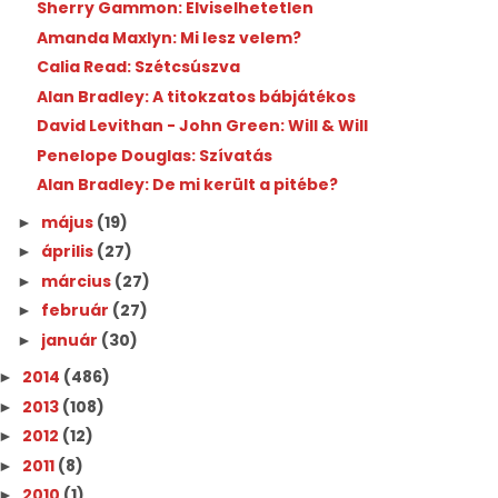
Sherry Gammon: Elviselhetetlen
Amanda Maxlyn: Mi lesz velem?
Calia Read: Szétcsúszva
Alan Bradley: A titokzatos bábjátékos
David Levithan - John Green: Will & Will
Penelope Douglas: Szívatás
Alan Bradley: De mi került a pitébe?
május
(19)
►
április
(27)
►
március
(27)
►
február
(27)
►
január
(30)
►
2014
(486)
►
2013
(108)
►
2012
(12)
►
2011
(8)
►
2010
(1)
►