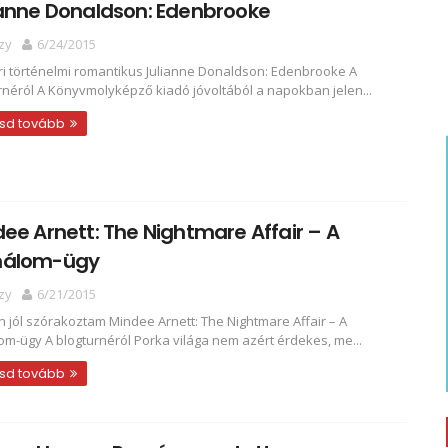
ianne Donaldson: Edenbrooke
zy
6/24/2015
i történelmi romantikus Julianne Donaldson: Edenbrooke A
rnéról A Könyvmolyképző kiadó jóvoltából a napokban jelen...
sd tovább
ee Arnett: The Nightmare Affair – A
álom-ügy
zy
6/21/2015
 jól szórakoztam Mindee Arnett: The Nightmare Affair – A
m-ügy A blogturnéról Porka világa nem azért érdekes, me...
sd tovább