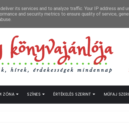
APCSOLAT
LOPOTT SZAVAK KÖNYVES PODCAST
HOGWARTS LEGACY STRE
eliver its services and to analyze traffic. Your IP address and 
ormance and security metrics to ensure quality of service, gen
abuse.
M ZÓNA
SZÍNES
ÉRTÉKELÉS SZERINT
MŰFAJ SZER