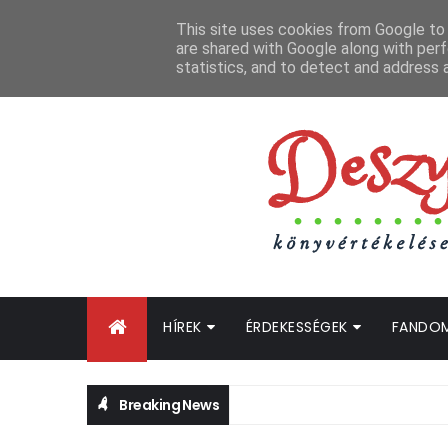
FŐOLDAL
GYIK
BLOGTURNÉ KLUB
OLDALTÉRKÉP
K
This site uses cookies from Google to d
are shared with Google along with perf
statistics, and to detect and address 
HÍREK
ÉRDEKESSÉGEK
FANDO
Breaking News