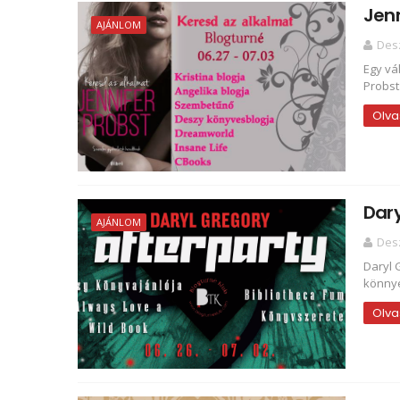
Jenn
AJÁNLOM
Des
Egy vá
Probst:
Olva
Dary
AJÁNLOM
Des
Daryl 
könnye
Olva