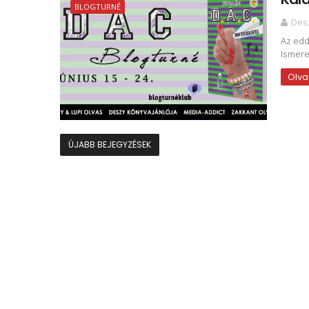
BLOGTURNÉ
Des
Az edd
Ismere
Olva
ÚJABB BEJEGYZÉSEK