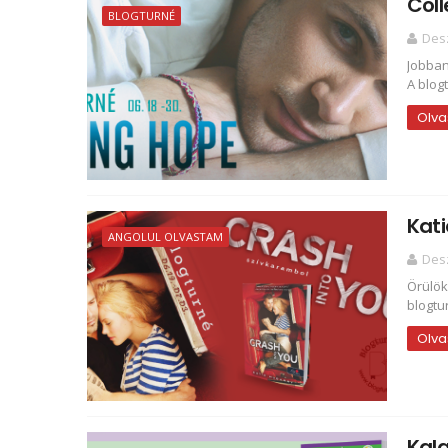
Col
BLOGTURNÉ
Des
Jobban
A blog
Olva
Kati
ANGOLUL OLVASTAM
Des
Örülök
blogtu
Olva
Kala