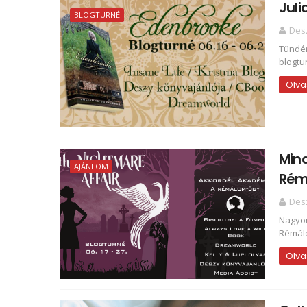
Jul
BLOGTURNÉ
Des
Tündér
blogtu
Olva
Mind
AJÁNLOM
Rém
Des
Nagyon
Rémálo
Olva