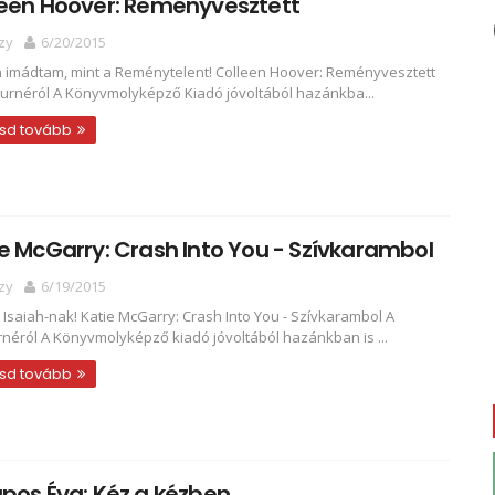
leen Hoover: Reményvesztett
zy
6/20/2015
 imádtam, mint a Reménytelent! Colleen Hoover: Reményvesztett
turnéról A Könyvmolyképző Kiadó jóvoltából hazánkba...
sd tovább
e McGarry: Crash Into You - Szívkarambol
zy
6/19/2015
 Isaiah-nak! Katie McGarry: Crash Into You - Szívkarambol A
rnéról A Könyvmolyképző kiadó jóvoltából hazánkban is ...
sd tovább
pos Éva: Kéz a kézben