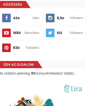
KÖZÖSSÉG
42e
6,5e
Likes
Followers
1580
512
Subscribes
Followers
830
Followers
ÜDV AZ OLDALON!
Az oldalon jelenleg
911
könyvértékelést találsz.