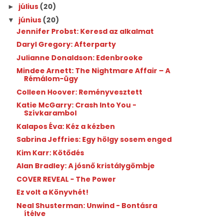
július
(20)
►
június
(20)
▼
Jennifer Probst: Keresd az alkalmat
Daryl Gregory: Afterparty
Julianne Donaldson: Edenbrooke
Mindee Arnett: The Nightmare Affair – A
Rémálom-ügy
Colleen Hoover: Reményvesztett
Katie McGarry: Crash Into You -
Szívkarambol
Kalapos Éva: Kéz a kézben
Sabrina Jeffries: Egy hölgy sosem enged
Kim Karr: Kötődés
Alan Bradley: A jósnő kristálygömbje
COVER REVEAL - The Power
Ez volt a Könyvhét!
Neal Shusterman: Unwind - Bontásra
ítélve