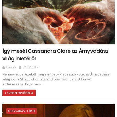
Így mesél Cassandra Clare az Árnyvadász
világ ihletéről
Deszy
7/30/2017
Néhány évvel ezelőtt megjelent egy kiegészítő kötet az Árnyvadász
világhoz, a Shadowhunters and Downworlders. A könyv
érdekessége, hogy nem...
Olvasd tovább
ÁRNYVADÁSZ HÍREK