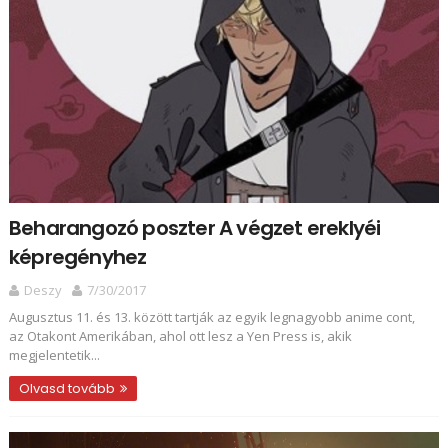
Beharangozó poszter A végzet ereklyéi
képregényhez
Deszy
7/30/2017
Augusztus 11. és 13. között tartják az egyik legnagyobb anime cont,
az Otakont Amerikában, ahol ott lesz a Yen Press is, akik
megjelentetik...
Olvasd tovább