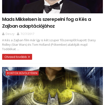
Mads Mikkelsen is szerepelni fog a Kés a
Zajban adaptációjához
Deszy
7/27/2017
A Kés a Zajban film már így is két szuper főszereplőt kapott: Daisy
Ridley (Star Wars) és Tom Holland (Pókember) alakítják majd
Toddékat. ...
Olvasd tovább
BORÍTÓK BŰVÖLETÉBEN