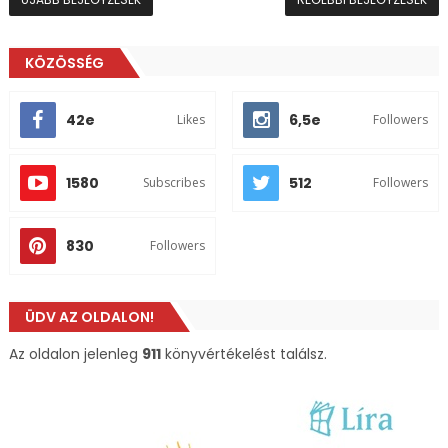
KÖZÖSSÉG
42e
6,5e
Likes
Followers
1580
512
Subscribes
Followers
830
Followers
ÜDV AZ OLDALON!
Az oldalon jelenleg
911
könyvértékelést találsz.