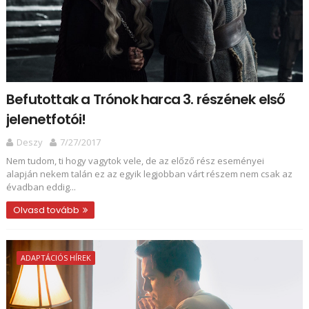
Befutottak a Trónok harca 3. részének első
jelenetfotói!
Deszy
7/27/2017
Nem tudom, ti hogy vagytok vele, de az előző rész eseményei
alapján nekem talán ez az egyik legjobban várt részem nem csak az
évadban eddig...
Olvasd tovább
ADAPTÁCIÓS HÍREK