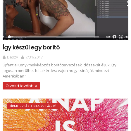
Így készül egy borító
Deszy
7/31/2017
Újfent a Könyvmolyképzős borítótervezések időszakát éljük, így
jogosan merülhet fel a kérdés: vajon hogy csinálják mindezt
Amerikában? ...
Olvasd tovább
HÍRMORZSÁK A NAGYVILÁGBÓL