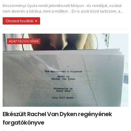
Böszörményi Gyula ismét jelentkezett Molyon - és reméljük, ezúttal
nem átverés a kiírása, mint a múltkor . Én is azok közé tartozom, a...
Olvasd tovább
ADAPTÁCIÓS HÍREK
Elkészült Rachel Van Dyken regényének
forgatókönyve