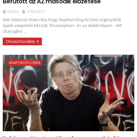
Befutott az AZ második előzetese
Deszy
7/28/2017
Már többször írtam róla, hogy Stephen King AZ című regényéből
újabb adaptáció készült, főszerepben - és az alábbi képen - Bill
Skarsgård. ...
Olvasd tovább
ADAPTÁCIÓS HÍREK