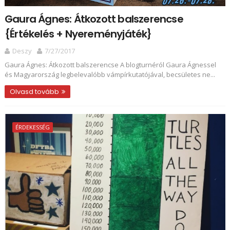
Gaura Ágnes: Átkozott ​balszerencse
{Értékelés + Nyereményjáték}
Deszy
7/27/2017
Gaura Ágnes: Átkozott ​balszerencse A blogturnéról Gaura Ágnessel
és Magyarország legbelevalóbb vámpírkutatójával, becsületes ne...
Olvasd tovább
ÉRDEKESSÉG