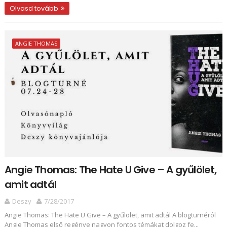
Olvasd tovább
ANGIE THOMAS
Angie Thomas: The ​Hate U Give – A gyűlölet,
amit adtál
Deszy
7/28/2017
Angie Thomas: The ​Hate U Give – A gyűlölet, amit adtál A blogturnéról
Angie Thomas első regénye nagyon fontos témákat dolgoz fe...