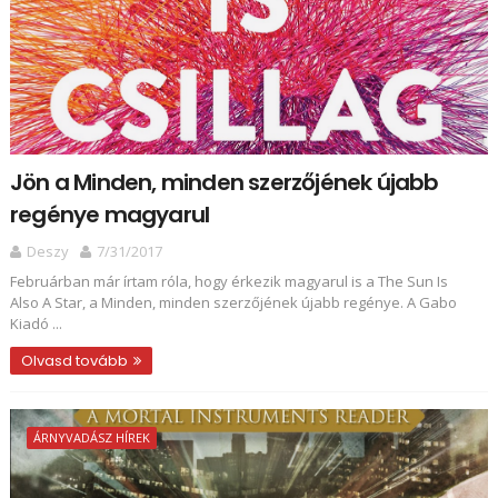
Jön a Minden, minden szerzőjének újabb
regénye magyarul
Deszy
7/31/2017
Februárban már írtam róla, hogy érkezik magyarul is a The Sun Is
Also A Star, a Minden, minden szerzőjének újabb regénye. A Gabo
Kiadó ...
Olvasd tovább
ÁRNYVADÁSZ HÍREK