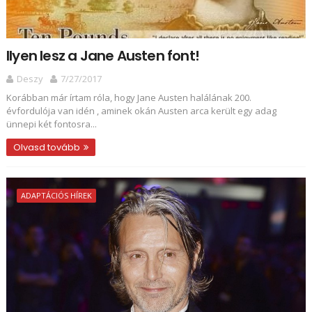
Ilyen lesz a Jane Austen font!
Deszy
7/27/2017
Korábban már írtam róla, hogy Jane Austen halálának 200.
évfordulója van idén , aminek okán Austen arca került egy adag
ünnepi két fontosra...
Olvasd tovább
ADAPTÁCIÓS HÍREK