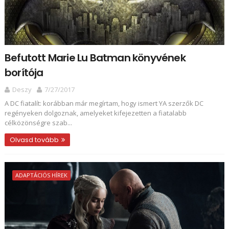
Befutott Marie Lu Batman könyvének
borítója
Deszy
7/27/2017
A DC fiatalít: korábban már megírtam, hogy ismert YA szerzők DC
regényeken dolgoznak, amelyeket kifejezetten a fiatalabb
célközönségre szab...
Olvasd tovább
ADAPTÁCIÓS HÍREK