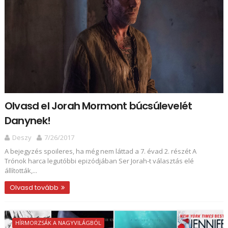
Olvasd el Jorah Mormont búcsúlevelét
Danynek!
Deszy
7/26/2017
A bejegyzés spoileres, ha még nem láttad a 7. évad 2. részét A
Trónok harca legutóbbi epizódjában Ser Jorah-t választás elé
állították,...
Olvasd tovább
HÍRMORZSÁK A NAGYVILÁGBÓL