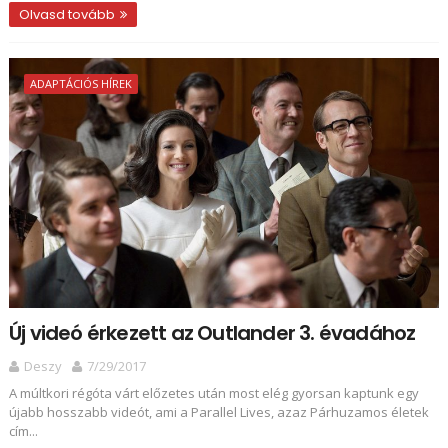
Olvasd tovább
ADAPTÁCIÓS HÍREK
Új videó érkezett az Outlander 3. évadához
Deszy
7/29/2017
A múltkori régóta várt előzetes után most elég gyorsan kaptunk egy
újabb hosszabb videót, ami a Parallel Lives, azaz Párhuzamos életek
cím...