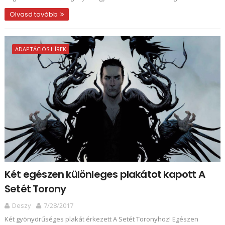
Olvasd tovább
ADAPTÁCIÓS HÍREK
Két egészen különleges plakátot kapott A
Setét Torony
Deszy
7/28/2017
Két gyönyörűséges plakát érkezett A Setét Toronyhoz! Egészen