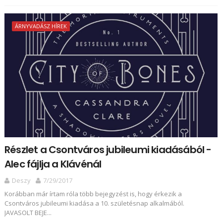
ÁRNYVADÁSZ HÍREK
Részlet a Csontváros jubileumi kiadásából -
Alec fájlja a Klávénál
Deszy
7/29/2017
Korábban már írtam róla több bejegyzést is, hogy érkezik a
Csontváros jubileumi kiadása a 10. születésnap alkalmából.
JAVASOLT BEJE...