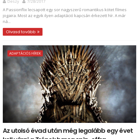
Deszy
7/28/2017
A Passionflix lecsapott egy sor nagyszerű romantikus kötet filmes
jogaira. Most az egyik ilyen adaptáció kapcsán érkezett hír. A már
ná...
Olvasd tovább
ADAPTÁCIÓS HÍREK
Az utolsó évad után még legalább egy évet