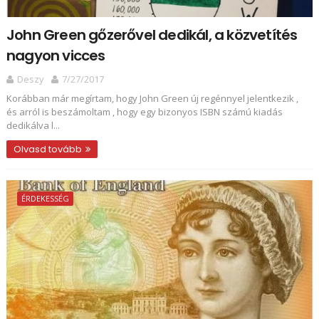
John Green gőzerővel dedikál, a közvetítés
nagyon vicces
Deszy
7/27/2017
Korábban már megírtam, hogy John Green új regénnyel jelentkezik ,
és arról is beszámoltam , hogy egy bizonyos ISBN számú kiadás
dedikálva l...
Olvasd tovább
ÉRDEKESSÉG