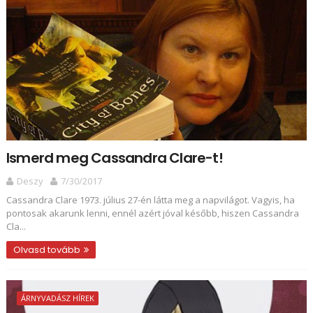
Ismerd meg Cassandra Clare-t!
Deszy
7/30/2017
Cassandra Clare 1973. július 27-én látta meg a napvilágot. Vagyis, ha
pontosak akarunk lenni, ennél azért jóval később, hiszen Cassandra
Cla...
Olvasd tovább
ÁRNYVADÁSZ HÍREK