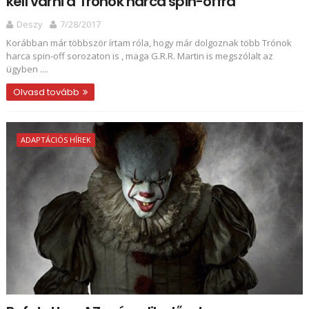
kell várni a Trónok harca spin-offra
Deszy
7/28/2017
Korábban már többször írtam róla, hogy már dolgoznak több Trónok
harca spin-off sorozaton is , maga G.R.R. Martin is megszólalt az
ügyben ....
Olvasd tovább
ADAPTÁCIÓS HÍREK