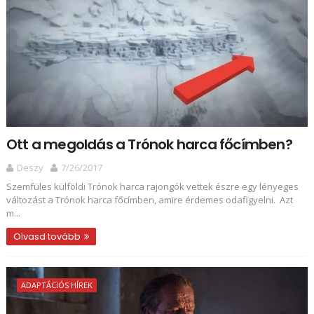
Ott a megoldás a Trónok harca főcímben?
Deszy
7/26/2017
Szemfüles külföldi Trónok harca rajongók vettek észre egy lényeges
változást a Trónok harca főcímben, amire érdemes odafigyelni. Azt
m...
Olvasd tovább
ADAPTÁCIÓS HÍREK