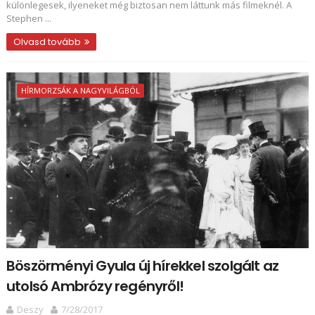
különlegesek, ilyeneket még biztosan nem láttunk más filmeknél. A
Stephen ...
Olvasd tovább
HÍRMORZSÁK A NAGYVILÁGBÓL
Böszörményi Gyula új hírekkel szolgált az
utolsó Ambrózy regényről!
Deszy
7/28/2017