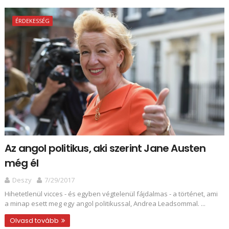
ÉRDEKESSÉG
Az angol politikus, aki szerint Jane Austen
még él
Deszy
7/29/2017
Hihetetlenül vicces - és egyben végtelenül fájdalmas - a történet, ami
a minap esett meg egy angol politikussal, Andrea Leadsommal. ...
Olvasd tovább