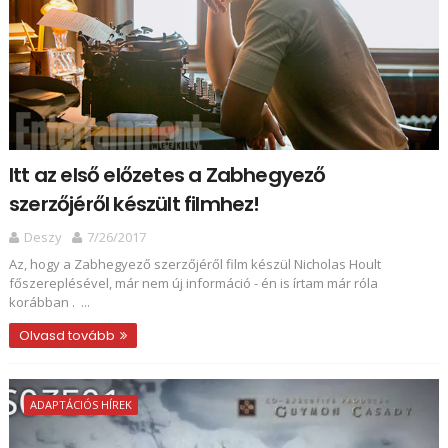
Itt az első előzetes a Zabhegyező
szerzőjéről készült filmhez!
Deszy
7/26/2017
Az, hogy a Zabhegyező szerzőjéről film készül Nicholas Hoult
főszereplésével, már nem új információ - én is írtam már róla
korábban . ...
Olvasd tovább
ADAPTÁCIÓS HÍREK