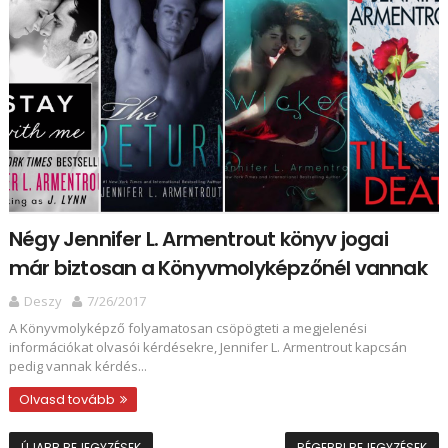
Négy Jennifer L. Armentrout könyv jogai
már biztosan a Könyvmolyképzőnél vannak
Deszy
7/26/2017
A Könyvmolyképző folyamatosan csöpögteti a megjelenési
információkat olvasói kérdésekre, Jennifer L. Armentrout kapcsán
pedig vannak kérdés...
Olvasd tovább
ÚJABB BEJEGYZÉSEK
RÉGEBBI BEJEGYZÉSEK