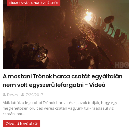
HÍRMORZSÁK A NAGYVILÁGBÓL
A mostani Trónok harca csatát egyáltalán
nem volt egyszerű leforgatni - Videó
Deszy
7/29/2017
Akik látták a legutóbbi Trónok harca részt, azok tudják, hogy egy
meglehetősen őrült és véres csatán vagyunk túl - ráadásul vízi
csatán, am...
Olvasd tovább