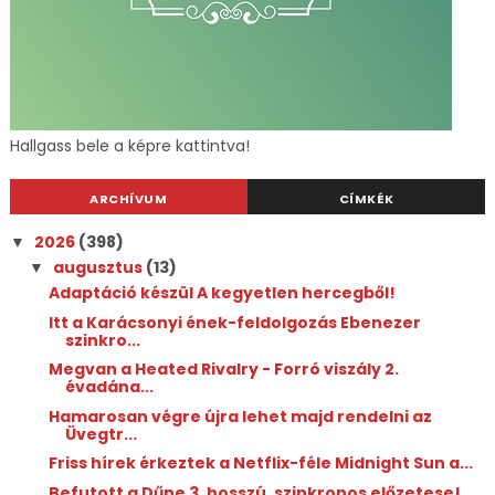
Hallgass bele a képre kattintva!
ARCHÍVUM
CÍMKÉK
2026
(398)
▼
augusztus
(13)
▼
Adaptáció készül A kegyetlen hercegből!
Itt a Karácsonyi ének-feldolgozás Ebenezer
szinkro...
Megvan a Heated Rivalry - Forró viszály 2.
évadána...
Hamarosan végre újra lehet majd rendelni az
Üvegtr...
Friss hírek érkeztek a Netflix-féle Midnight Sun a...
Befutott a Dűne 3. hosszú, szinkronos előzetese!