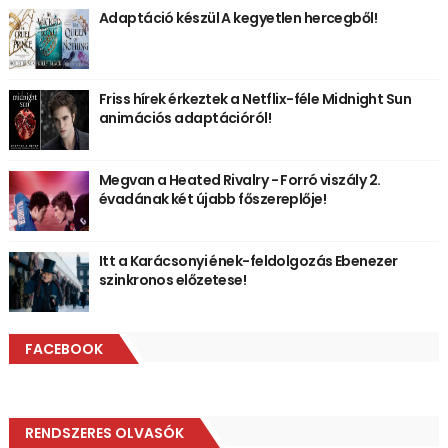
Adaptáció készül A kegyetlen hercegből!
Friss hírek érkeztek a Netflix-féle Midnight Sun
animációs adaptációról!
Megvan a Heated Rivalry - Forró viszály 2.
évadának két újabb főszereplője!
Itt a Karácsonyi ének-feldolgozás Ebenezer
szinkronos előzetese!
FACEBOOK
RENDSZERES OLVASÓK