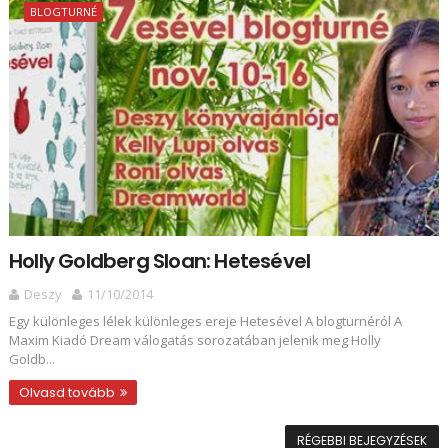
BLOGTURNÉ
Holly Goldberg Sloan: Hetesével
Deszy
11/10/2014
Egy különleges lélek különleges ereje Hetesével A blogturnéról A
Maxim Kiadó Dream válogatás sorozatában jelenik meg Holly
Goldb...
Olvasd tovább
RÉGEBBI BEJEGYZÉSEK