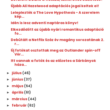
Újabb Ali Hazelwood adaptációs jogai keltek el!
Leleplezték a The Love Hypothesis - A szerelem
kép...
Idén is lesz adventi naptáras könyv!
Elkezdődött az újabb nyári romantikus adaptáció
fo...
Debütált a Netflix Száz év magány sorozatának 2.
r...
Új fotókat osztottak meg az Outlander spin-off
Vér...
Itt vannak a fotók és az előzetes a Sárkányok
háza...
július
(46)
►
június
(37)
►
május
(54)
►
április
(61)
►
március
(44)
►
február
(62)
►