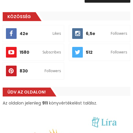
KÖZÖSSÉG
42e
6,5e
Likes
Followers
1580
512
Subscribes
Followers
830
Followers
ÜDV AZ OLDALON!
Az oldalon jelenleg
911
könyvértékelést találsz.