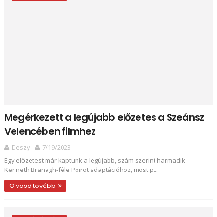
Megérkezett a legújabb előzetes a Szeánsz
Velencében filmhez
Deszy
7/19/2023
Egy előzetest már kaptunk a legújabb, szám szerint harmadik
Kenneth Branagh-féle Poirot adaptációhoz, most p...
Olvasd tovább