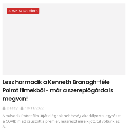
ADAPTÁCIÓS HÍREK
Lesz harmadik a Kenneth Branagh-féle
Poirot filmekből - már a szereplőgárda is
megvan!
Deszy
10/11/2022
A második Poirot film útját elég sok nehézség akadályozta: egyrészt
a COVID miatt csúszott a premier, másrészt mire kijött, túl voltunk az
A...