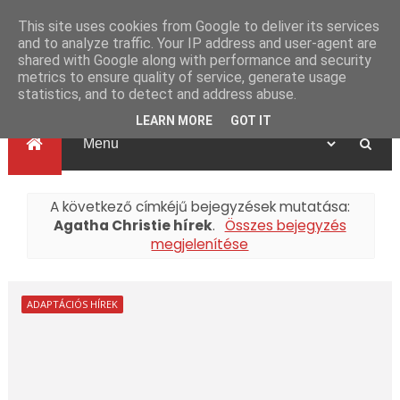
This site uses cookies from Google to deliver its services
and to analyze traffic. Your IP address and user-agent are
shared with Google along with performance and security
metrics to ensure quality of service, generate usage
statistics, and to detect and address abuse.
LEARN MORE
GOT IT
A következő címkéjű bejegyzések mutatása:
Agatha Christie hírek
.
Összes bejegyzés
megjelenítése
ADAPTÁCIÓS HÍREK