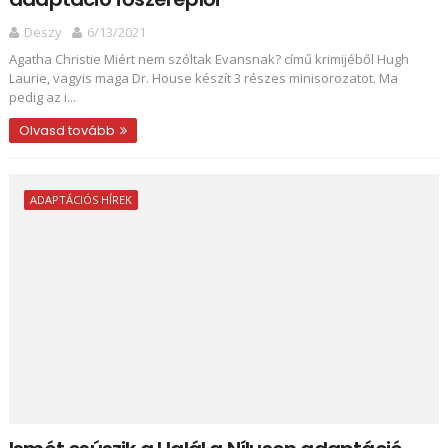
Deszy
6/13/2021
Agatha Christie Miért ​nem szóltak Evansnak? című krimijéből Hugh
Laurie, vagyis maga Dr. House készít 3 részes minisorozatot. Ma
pedig az i...
Olvasd tovább
ADAPTÁCIÓS HÍREK