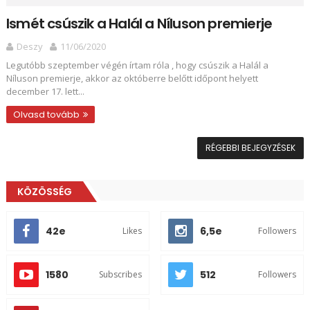
Ismét csúszik a Halál a Níluson premierje
Deszy
11/06/2020
Legutóbb szeptember végén írtam róla , hogy csúszik a Halál a
Níluson premierje, akkor az októberre belőtt időpont helyett
december 17. lett...
Olvasd tovább
RÉGEBBI BEJEGYZÉSEK
KÖZÖSSÉG
42e
6,5e
Likes
Followers
1580
512
Subscribes
Followers