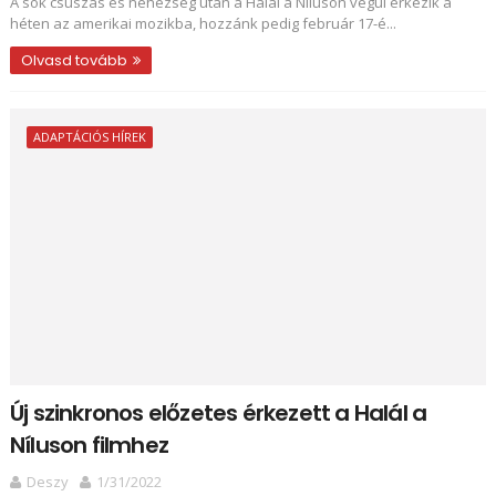
A sok csúszás és nehézség után a Halál a Níluson végül érkezik a
héten az amerikai mozikba, hozzánk pedig február 17-é...
Olvasd tovább
ADAPTÁCIÓS HÍREK
Új szinkronos előzetes érkezett a Halál a
Níluson filmhez
Deszy
1/31/2022