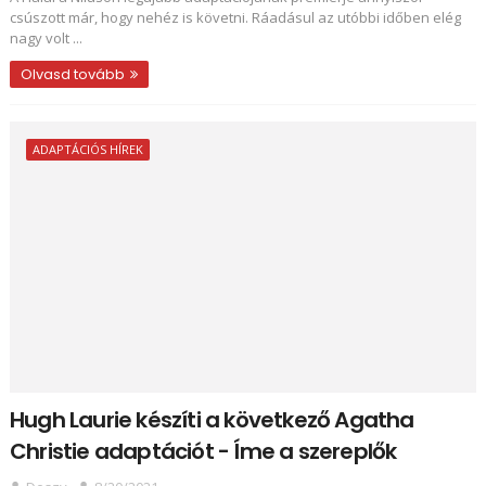
csúszott már, hogy nehéz is követni. Ráadásul az utóbbi időben elég
nagy volt ...
Olvasd tovább
ADAPTÁCIÓS HÍREK
Hugh Laurie készíti a következő Agatha
Christie adaptációt - Íme a szereplők