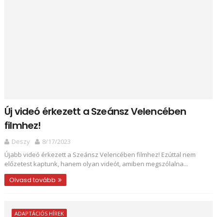
Új videó érkezett a Szeánsz Velencében
filmhez!
Deszy
8/17/2023
Újabb videó érkezett a Szeánsz Velencében filmhez! Ezúttal nem
előzetest kaptunk, hanem olyan videót, amiben megszólalna...
Olvasd tovább
ADAPTÁCIÓS HÍREK