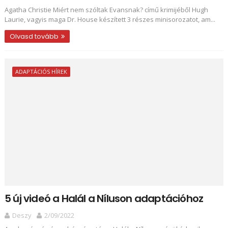
Agatha Christie Miért ​nem szóltak Evansnak? című krimijéből Hugh
Laurie, vagyis maga Dr. House készített 3 részes minisorozatot, am...
Olvasd tovább
ADAPTÁCIÓS HÍREK
5 új videó a Halál a Níluson adaptációhoz
Deszy
2/09/2022