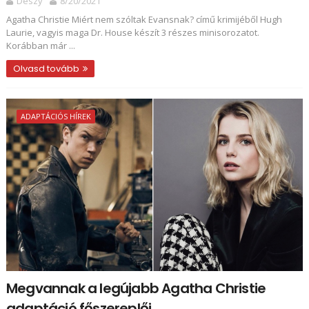
Deszy
8/20/2021
Agatha Christie Miért ​nem szóltak Evansnak? című krimijéből Hugh
Laurie, vagyis maga Dr. House készít 3 részes minisorozatot.
Korábban már ...
Olvasd tovább
ADAPTÁCIÓS HÍREK
Megvannak a legújabb Agatha Christie
adaptáció főszereplői