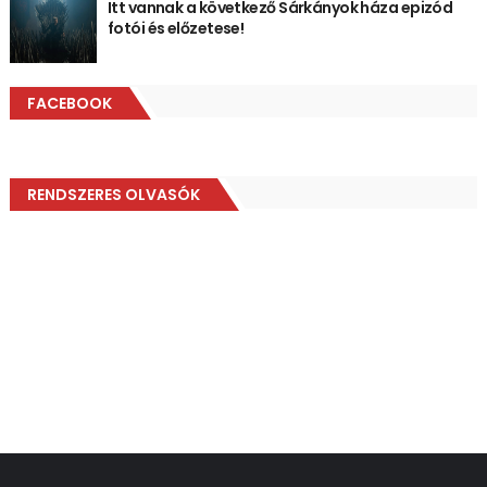
Itt vannak a következő Sárkányok háza epizód
fotói és előzetese!
FACEBOOK
RENDSZERES OLVASÓK