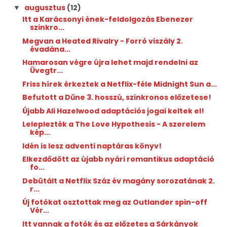
augusztus
(12)
▼
Itt a Karácsonyi ének-feldolgozás Ebenezer
szinkro...
Megvan a Heated Rivalry - Forró viszály 2.
évadána...
Hamarosan végre újra lehet majd rendelni az
Üvegtr...
Friss hírek érkeztek a Netflix-féle Midnight Sun a...
Befutott a Dűne 3. hosszú, szinkronos előzetese!
Újabb Ali Hazelwood adaptációs jogai keltek el!
Leleplezték a The Love Hypothesis - A szerelem
kép...
Idén is lesz adventi naptáras könyv!
Elkezdődött az újabb nyári romantikus adaptáció
fo...
Debütált a Netflix Száz év magány sorozatának 2.
r...
Új fotókat osztottak meg az Outlander spin-off
Vér...
Itt vannak a fotók és az előzetes a Sárkányok