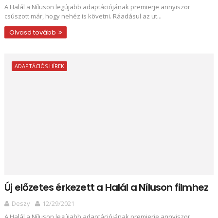
A Halál a Níluson legújabb adaptációjának premierje annyiszor
csúszott már, hogy nehéz is követni. Ráadásul az ut...
Olvasd tovább
ADAPTÁCIÓS HÍREK
Új előzetes érkezett a Halál a Níluson filmhez
Deszy
12/29/2021
A Halál a Níluson legújabb adaptációjának premierje annyiszor