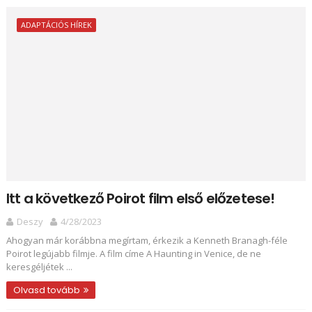
ADAPTÁCIÓS HÍREK
Itt a következő Poirot film első előzetese!
Deszy
4/28/2023
Ahogyan már korábbna megírtam, érkezik a Kenneth Branagh-féle
Poirot legújabb filmje. A film címe A Haunting in Venice, de ne
keresgéljétek ...
Olvasd tovább