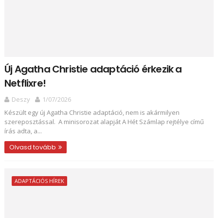
Új Agatha Christie adaptáció érkezik a
Netflixre!
Deszy
1/07/2026
Készült egy új Agatha Christie adaptáció, nem is akármilyen
szereposztással. A minisorozat alapját A Hét Számlap rejtélye című
írás adta, a...
Olvasd tovább
ADAPTÁCIÓS HÍREK