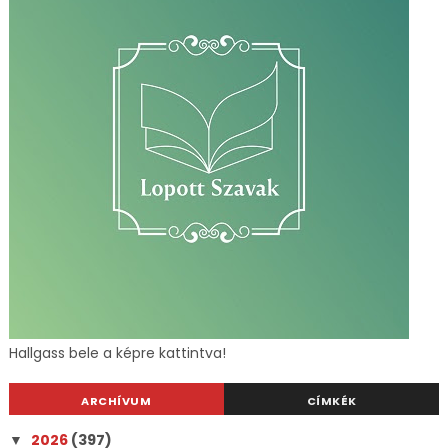
Hallgass bele a képre kattintva!
ARCHÍVUM
CÍMKÉK
2026
(397)
▼