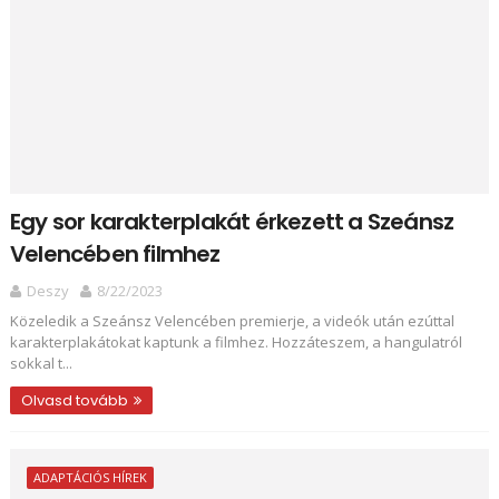
Egy sor karakterplakát érkezett a Szeánsz
Velencében filmhez
Deszy
8/22/2023
Közeledik a Szeánsz Velencében premierje, a videók után ezúttal
karakterplakátokat kaptunk a filmhez. Hozzáteszem, a hangulatról
sokkal t...
Olvasd tovább
ADAPTÁCIÓS HÍREK