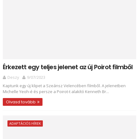
Érkezett egy teljes jelenet az új Poirot filmből
Deszy
9/07/2023
Kaptunk egy új klipet a Szeánsz Velencében filmből. A jelenetben
Michelle Yeoh-é és persze a Poirot-t alakító Kenneth Br...
Olvasd tovább
ADAPTÁCIÓS HÍREK