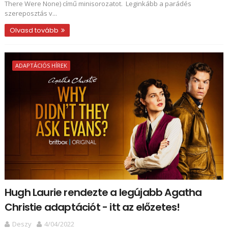
There Were None) című minisorozatot. Leginkább a parádés
szereposztás v...
Olvasd tovább
ADAPTÁCIÓS HÍREK
Hugh Laurie rendezte a legújabb Agatha
Christie adaptációt - itt az előzetes!
Deszy
4/04/2022