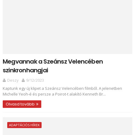
Megvannak a Szeánsz Velencében
szinkronhangjai
Deszy
9/12/2023
Kaptunk egy új klipet a Szeánsz Velencében filmből. A jelenetben
Michelle Yeoh-é és persze a Poirot-t alakító Kenneth Br...
Olvasd tovább
ADAPTÁCIÓS HÍREK