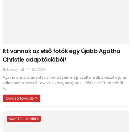
Itt vannak az első fotók egy újabb Agatha
Christie adaptációból!
Deszy
11/12/2024
Agatha Christie adaptációkból sosem elég! Ezúttal a BBC készít egy új
változatot a szerző Towards Zero, magyarul Éjféltájt című kötetéből.
A...
Olvasd tovább
ADAPTÁCIÓS HÍREK