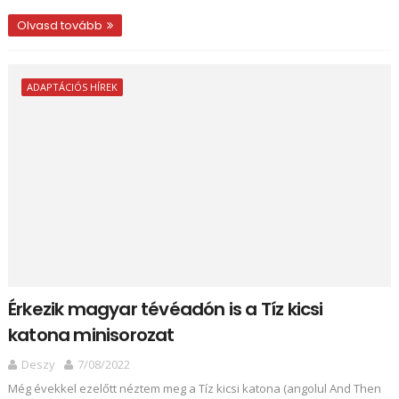
Olvasd tovább
ADAPTÁCIÓS HÍREK
Érkezik magyar tévéadón is a Tíz kicsi
katona minisorozat
Deszy
7/08/2022
Még évekkel ezelőtt néztem meg a Tíz kicsi katona (angolul And Then