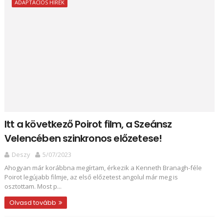
ADAPTÁCIÓS HÍREK
Itt a következő Poirot film, a Szeánsz
Velencében szinkronos előzetese!
Deszy
5/07/2023
Ahogyan már korábbna megírtam, érkezik a Kenneth Branagh-féle
Poirot legújabb filmje, az első előzetest angolul már meg is
osztottam. Most p...
Olvasd tovább