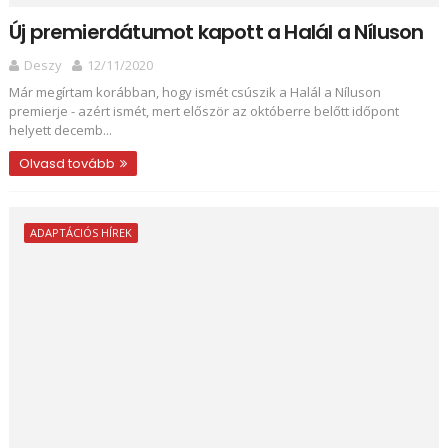
Új premierdátumot kapott a Halál a Níluson
Deszy
12/11/2020
Már megírtam korábban, hogy ismét csúszik a Halál a Níluson
premierje - azért ismét, mert először az októberre belőtt időpont
helyett decemb...
Olvasd tovább
ADAPTÁCIÓS HÍREK