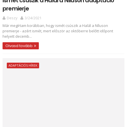
Ismét csúszik a Halál a Níluson adaptáció
premierje
Deszy
3/24/2021
Már megírtam korábban, hogy ismét csúszik a Halál a Níluson
premierje - azért ismét, mert először az októberre belőtt időpont
helyett decemb...
Olvasd tovább
ADAPTÁCIÓS HÍREK