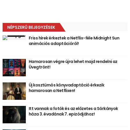
NÉPSZERŰ BEJEGYZÉSEK
Friss hírek érkeztek a Netflix-féle Midnight Sun
animációs adaptációról!
Hamarosan végre újra lehet majd rendelni az
Üvegtrónt!
Új kosztümös könyvadaptáció érkezik
hamarosan a Netflixen!
Itt vannak a fotók és az előzetes a Sárkányok
háza 3. évadának 7. epizódjához!