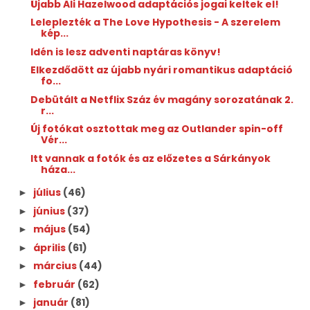
Újabb Ali Hazelwood adaptációs jogai keltek el!
Leleplezték a The Love Hypothesis - A szerelem
kép...
Idén is lesz adventi naptáras könyv!
Elkezdődött az újabb nyári romantikus adaptáció
fo...
Debütált a Netflix Száz év magány sorozatának 2.
r...
Új fotókat osztottak meg az Outlander spin-off
Vér...
Itt vannak a fotók és az előzetes a Sárkányok
háza...
július
(46)
►
június
(37)
►
május
(54)
►
április
(61)
►
március
(44)
►
február
(62)
►
január
(81)
►