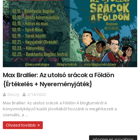
Max Brallier: Az ​utolsó srácok a Földön
{Értékelés + Nyereményjáték}
Deszy
2/14/2020
Max Brallier: Az ​utolsó srácok a Földön A blogturnéról A
Könyvmolyképző kiadó jóvoltából hozzánk is megérkezett a
zseniális, a ...
Olvasd tovább