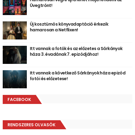
Üvegtrónt!
Új kosztümös könyvadaptáció érkezik
hamarosan a Netflixen!
Itt vannak a fotók és az előzetes a Sárkányok
háza 3. évadának 7. epizódjához!
Itt vannak a következő Sárkányok háza epizód
fotói és előzetese!
FACEBOOK
RENDSZERES OLVASÓK