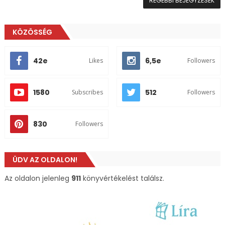
RÉGEBBI BEJEGYZÉSEK
KÖZÖSSÉG
42e
6,5e
Likes
Followers
1580
512
Subscribes
Followers
830
Followers
ÜDV AZ OLDALON!
Az oldalon jelenleg
911
könyvértékelést találsz.