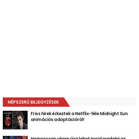
NÉPSZERŰ BEJEGYZÉSEK
Friss hírek érkeztek a Netflix-féle Midnight Sun
animációs adaptációról!
Hamarosan végre újra lehet majd rendelni az