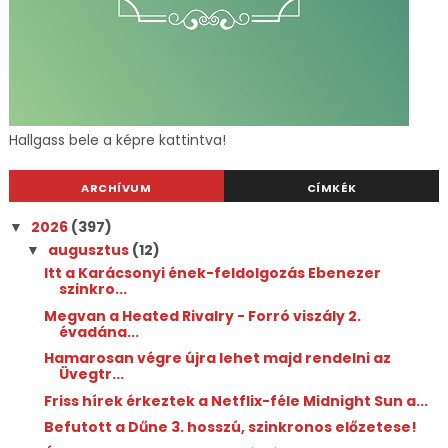
Hallgass bele a képre kattintva!
ARCHÍVUM
CÍMKÉK
2026
(397)
▼
augusztus
(12)
▼
Itt a Karácsonyi ének-feldolgozás Ebenezer
szinkro...
Megvan a Heated Rivalry - Forró viszály 2.
évadána...
Hamarosan végre újra lehet majd rendelni az
Üvegtr...
Friss hírek érkeztek a Netflix-féle Midnight Sun a...
Befutott a Dűne 3. hosszú, szinkronos előzetese!