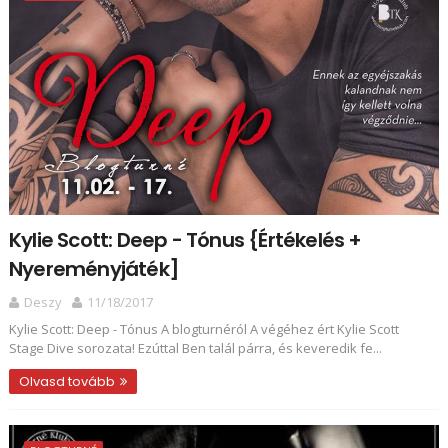
Kylie Scott: Deep - Tónus {Értékelés +
Nyereményjáték]
Deszy
11/18/2017
Kylie Scott: Deep - Tónus A blogturnéról A végéhez ért Kylie Scott
Stage Dive sorozata! Ezúttal Ben talál párra, és keveredik fe...
Olvasd tovább