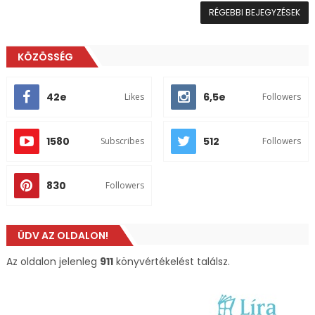
RÉGEBBI BEJEGYZÉSEK
KÖZÖSSÉG
42e
6,5e
Likes
Followers
1580
512
Subscribes
Followers
830
Followers
ÜDV AZ OLDALON!
Az oldalon jelenleg
911
könyvértékelést találsz.