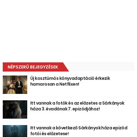
NÉPSZERŰ BEJEGYZÉSEK
Új kosztümös könyvadaptáció érkezik
hamarosan a Netflixen!
Itt vannak a fotók és az előzetes a Sárkányok
háza 3. évadának 7. epizódjához!
Itt vannak a következő Sárkányok háza epizód
fotói és előzetese!