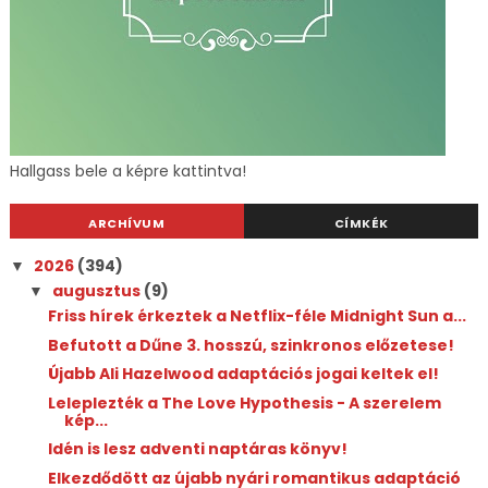
Hallgass bele a képre kattintva!
ARCHÍVUM
CÍMKÉK
2026
(394)
▼
augusztus
(9)
▼
Friss hírek érkeztek a Netflix-féle Midnight Sun a...
Befutott a Dűne 3. hosszú, szinkronos előzetese!
Újabb Ali Hazelwood adaptációs jogai keltek el!
Leleplezték a The Love Hypothesis - A szerelem
kép...
Idén is lesz adventi naptáras könyv!
Elkezdődött az újabb nyári romantikus adaptáció