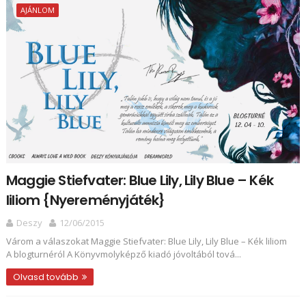
AJÁNLOM
Maggie Stiefvater: Blue Lily, Lily Blue – Kék
liliom {Nyereményjáték}
Deszy
12/06/2015
Várom a válaszokat Maggie Stiefvater: Blue Lily, Lily Blue – Kék liliom
A blogturnéról A Könyvmolyképző kiadó jóvoltából tová...
Olvasd tovább