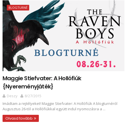
BLOGTURNÉ
Maggie Stiefvater: A Hollófiúk
{Nyereményjáték}
Deszy
8/27/2015
Imádtam a rejtélyeket! Maggie Stiefvater: A Hollófiúk A blogturnéról
Augusztus 26-tól a Hollófiúkkal együtt indul nyomozásra a ...
Olvasd tovább