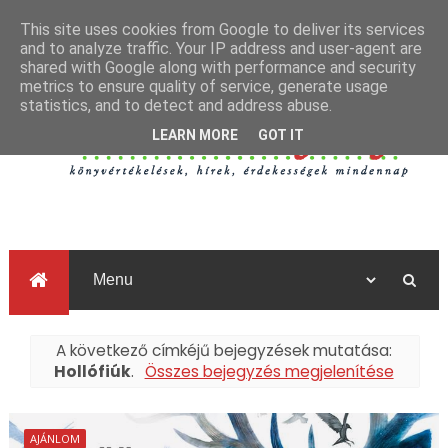
This site uses cookies from Google to deliver its services
and to analyze traffic. Your IP address and user-agent are
shared with Google along with performance and security
metrics to ensure quality of service, generate usage
statistics, and to detect and address abuse.
LEARN MORE
GOT IT
A következő címkéjű bejegyzések mutatása:
Hollófiúk
.
Összes bejegyzés megjelenítése
AJÁNLOM