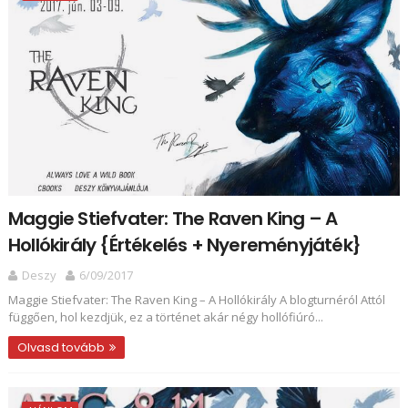
Maggie Stiefvater: The ​Raven King – A
Hollókirály {Értékelés + Nyereményjáték}
Deszy
6/09/2017
Maggie Stiefvater: The ​Raven King – A Hollókirály A blogturnéról Attól
függően, hol kezdjük, ez a történet akár négy hollófiúró...
Olvasd tovább