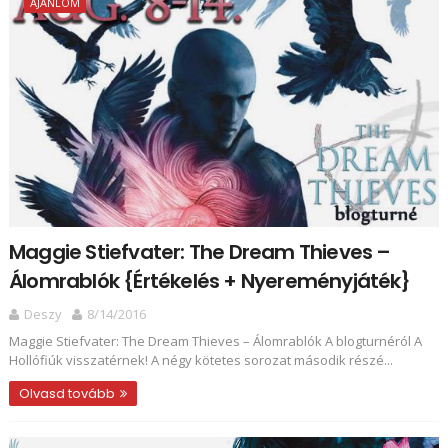
AJÁNLOM
Maggie Stiefvater: The Dream Thieves –
Álomrablók {Értékelés + Nyereményjáték}
Deszy
8/14/2016
Maggie Stiefvater: The Dream Thieves – Álomrablók A blogturnéról A
Hollófiúk visszatérnek! A négy kötetes sorozat második részé...
Olvasd tovább