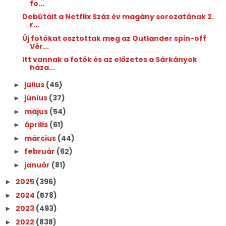
fo...
Debütált a Netflix Száz év magány sorozatának 2.
r...
Új fotókat osztottak meg az Outlander spin-off
Vér...
Itt vannak a fotók és az előzetes a Sárkányok
háza...
július
(46)
►
június
(37)
►
május
(54)
►
április
(61)
►
március
(44)
►
február
(62)
►
január
(81)
►
2025
(396)
►
2024
(578)
►
2023
(493)
►
2022
(838)
►