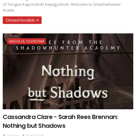
of Tongue Kapcsolódó bejegyzések: Welcome to Shadowhunter
Acade...
Olvasd tovább
ANGOLUL OLVASTAM
Cassandra Clare - Sarah Rees Brennan:
Nothing but Shadows
Deszy
5/19/2015