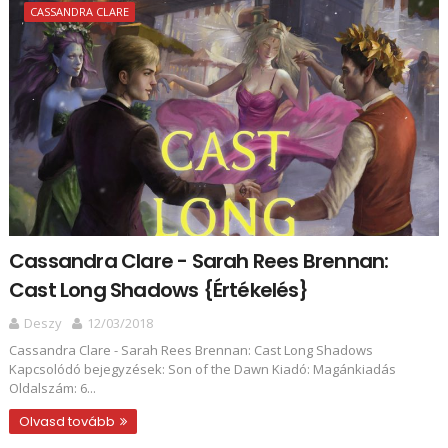
CASSANDRA CLARE
Cassandra Clare - Sarah Rees Brennan:
Cast ​Long Shadows {Értékelés}
Deszy
12/03/2018
Cassandra Clare - Sarah Rees Brennan: Cast ​Long Shadows
Kapcsolódó bejegyzések: Son of the Dawn Kiadó: Magánkiadás
Oldalszám: 6...
Olvasd tovább