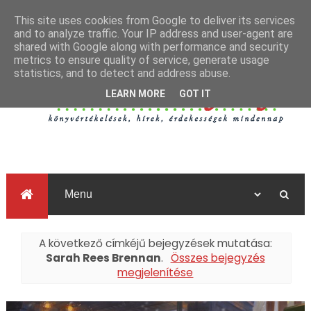
This site uses cookies from Google to deliver its services
and to analyze traffic. Your IP address and user-agent are
shared with Google along with performance and security
metrics to ensure quality of service, generate usage
statistics, and to detect and address abuse.
LEARN MORE
GOT IT
A következő címkéjű bejegyzések mutatása:
Sarah Rees Brennan
.
Összes bejegyzés
megjelenítése