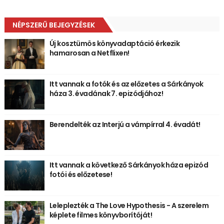
NÉPSZERŰ BEJEGYZÉSEK
Új kosztümös könyvadaptáció érkezik
hamarosan a Netflixen!
Itt vannak a fotók és az előzetes a Sárkányok
háza 3. évadának 7. epizódjához!
Berendelték az Interjú a vámpírral 4. évadát!
Itt vannak a következő Sárkányok háza epizód
fotói és előzetese!
Leleplezték a The Love Hypothesis - A szerelem
képlete filmes könyvborítóját!