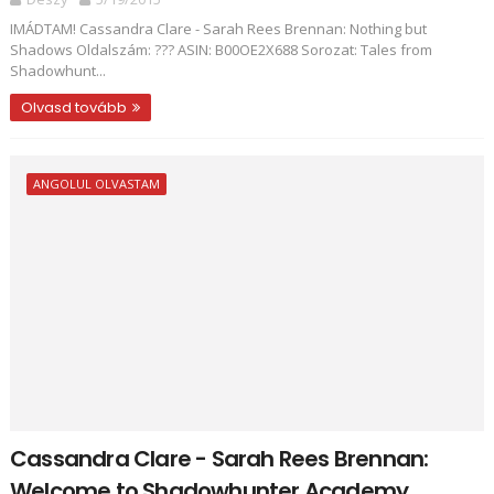
IMÁDTAM! Cassandra Clare - Sarah Rees Brennan: Nothing but
Shadows Oldalszám: ??? ASIN: B00OE2X688 Sorozat: Tales from
Shadowhunt...
Olvasd tovább
ANGOLUL OLVASTAM
Cassandra Clare - Sarah Rees Brennan:
Welcome to Shadowhunter Academy