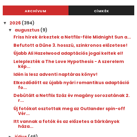
ARCHÍVUM
CÍMKÉK
2026
(394)
▼
augusztus
(9)
▼
Friss hírek érkeztek a Netflix-féle Midnight Sun a...
Befutott a Dűne 3. hosszú, szinkronos előzetese!
Újabb Ali Hazelwood adaptációs jogai keltek el!
Leleplezték a The Love Hypothesis - A szerelem
kép...
Idén is lesz adventi naptáras könyv!
Elkezdődött az újabb nyári romantikus adaptáció
fo...
Debütált a Netflix Száz év magány sorozatának 2.
r...
Új fotókat osztottak meg az Outlander spin-off
Vér...
Itt vannak a fotók és az előzetes a Sárkányok
háza...
július
(46)
►