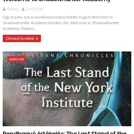
Deszy
2/17/2015
Úgy érzem, ezt a novellasorozatot imádni fogom Welcome to
Shadowhunter Academy Eredeti cím: Welcome to Shadowhunter
Academy Oldalsz...
Olvasd tovább
AJÁNLOM
Rendhagyó értékelés: The Last Stand of the