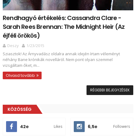
Rendhagyó értékelés: Cassandra Clare -
Sarah Rees Brennan: The Midnight Heir (Az
éjféli örökös)
Deszy
1/23/2015
Sziasztok! Az Árnyvadász oldalra annak idején írtam véleményt
néhány Bane krónikák novelláról. Nem pont olyan szemmel
vizsgáltam őket, m...
Olvasd tovább
RÉGEBBI BEJEGYZÉSEK
KÖZÖSSÉG
42e
6,5e
Likes
Followers