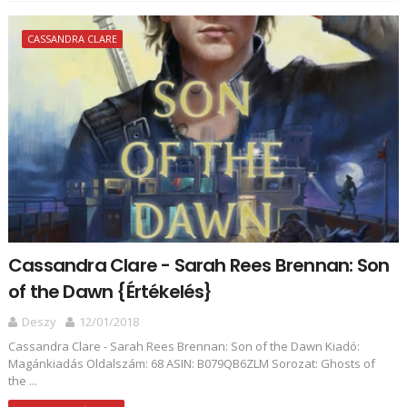
CASSANDRA CLARE
Cassandra Clare - Sarah Rees Brennan: Son
​of the Dawn {Értékelés}
Deszy
12/01/2018
Cassandra Clare - Sarah Rees Brennan: Son ​of the Dawn Kiadó:
Magánkiadás Oldalszám: 68 ASIN: B079QB6ZLM Sorozat: Ghosts of
the ...