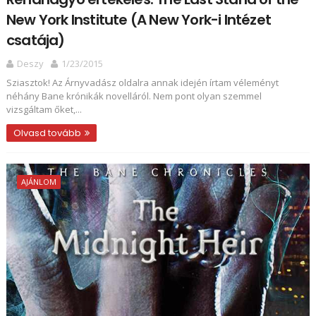
New York Institute (A New York-i Intézet
csatája)
Deszy
1/23/2015
Sziasztok! Az Árnyvadász oldalra annak idején írtam véleményt
néhány Bane krónikák novelláról. Nem pont olyan szemmel
vizsgáltam őket,...
Olvasd tovább
AJÁNLOM