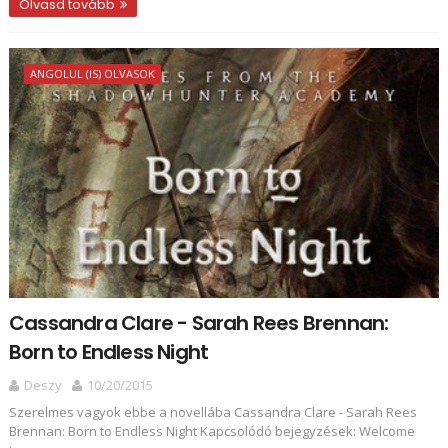
Olvasd tovább
ANGOLUL (IS) OLVASOK
Cassandra Clare - Sarah Rees Brennan:
Born to Endless Night
Deszy
10/20/2015
Szerelmes vagyok ebbe a novellába Cassandra Clare - Sarah Rees
Brennan: Born to Endless Night Kapcsolódó bejegyzések: Welcome