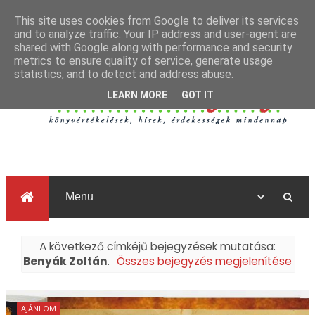
This site uses cookies from Google to deliver its services
and to analyze traffic. Your IP address and user-agent are
shared with Google along with performance and security
metrics to ensure quality of service, generate usage
statistics, and to detect and address abuse.
LEARN MORE
GOT IT
A következő címkéjű bejegyzések mutatása:
Benyák Zoltán
.
Összes bejegyzés megjelenítése
AJÁNLOM