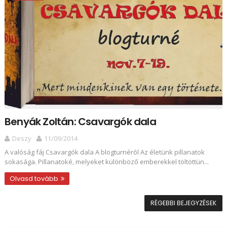
Benyák Zoltán: Csavargók dala
Deszy
11/09/2014
A valóság fáj Csavargók dala A blogturnéról Az életünk pillanatok
sokasága. Pillanatoké, melyeket különböző emberekkel töltöttün...
Olvasd tovább
RÉGEBBI BEJEGYZÉSEK