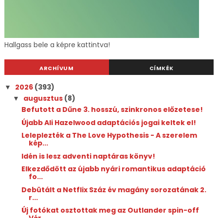
Hallgass bele a képre kattintva!
ARCHÍVUM
CÍMKÉK
2026
(393)
▼
augusztus
(8)
▼
Befutott a Dűne 3. hosszú, szinkronos előzetese!
Újabb Ali Hazelwood adaptációs jogai keltek el!
Leleplezték a The Love Hypothesis - A szerelem
kép...
Idén is lesz adventi naptáras könyv!
Elkezdődött az újabb nyári romantikus adaptáció
fo...
Debütált a Netflix Száz év magány sorozatának 2.
r...
Új fotókat osztottak meg az Outlander spin-off