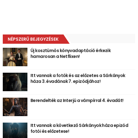
NÉPSZERŰ BEJEGYZÉSEK
Új kosztümös könyvadaptáció érkezik
hamarosan a Netflixen!
Itt vannak a fotók és az előzetes a Sárkányok
háza 3. évadának 7. epizódjához!
Berendelték az Interjú a vámpírral 4. évadát!
Itt vannak a következő Sárkányok háza epizód
fotói és előzetese!