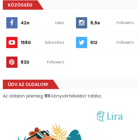
KÖZÖSSÉG
42e
6,5e
Likes
Followers
1580
512
Subscribes
Followers
830
Followers
ÜDV AZ OLDALON!
Az oldalon jelenleg
911
könyvértékelést találsz.