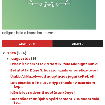
Hallgass bele a képre kattintva!
ARCHÍVUM
CÍMKÉK
2026
(394)
▼
augusztus
(9)
▼
Friss hírek érkeztek a Netflix-féle Midnight Sun a...
Befutott a Dűne 3. hosszú, szinkronos előzetese!
Újabb Ali Hazelwood adaptációs jogai keltek el!
Leleplezték a The Love Hypothesis - A szerelem
kép...
Idén is lesz adventi naptáras könyv!
Elkezdődött az újabb nyári romantikus adaptáció
fo...