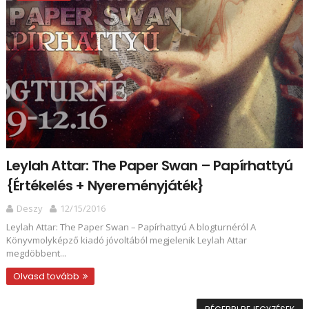
Leylah Attar: The ​Paper Swan – Papírhattyú
{Értékelés + Nyereményjáték}
Deszy
12/15/2016
Leylah Attar: The ​Paper Swan – Papírhattyú A blogturnéról A
Könyvmolyképző kiadó jóvoltából megjelenik Leylah Attar
megdöbbent...
Olvasd tovább