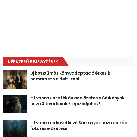
NÉPSZERŰ BEJEGYZÉSEK
Új kosztümös könyvadaptáció érkezik
hamarosan a Netflixen!
Itt vannak a fotók és az előzetes a Sárkányok
háza 3. évadának 7. epizódjához!
Itt vannak a következő Sárkányok háza epizód
fotói és előzetese!