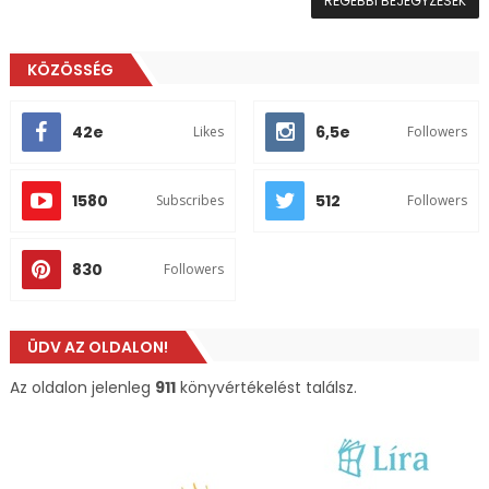
RÉGEBBI BEJEGYZÉSEK
KÖZÖSSÉG
42e
6,5e
Likes
Followers
1580
512
Subscribes
Followers
830
Followers
ÜDV AZ OLDALON!
Az oldalon jelenleg
911
könyvértékelést találsz.