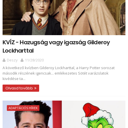
KVÍZ - Hazugság vagy igazság Gilderoy
Lockharttal
Deszy
11/28/2020
A következő kvízben Gilderoy Lockharttal, a Harry Potter sorozat
második részének igencsak... emlékezetes Sötét varázslatok
kivédése ta...
Olvasd tovább
ADAPTÁCIÓS HÍREK