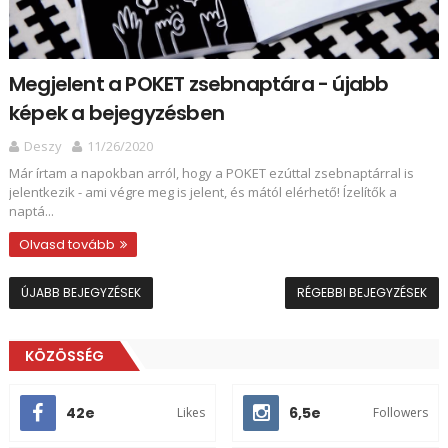
Megjelent a POKET zsebnaptára - újabb
képek a bejegyzésben
Deszy
11/26/2020
Már írtam a napokban arról, hogy a POKET ezúttal zsebnaptárral is
jelentkezik - ami végre meg is jelent, és mától elérhető! Ízelítők a
naptá...
Olvasd tovább
ÚJABB BEJEGYZÉSEK
RÉGEBBI BEJEGYZÉSEK
KÖZÖSSÉG
42e
6,5e
Likes
Followers