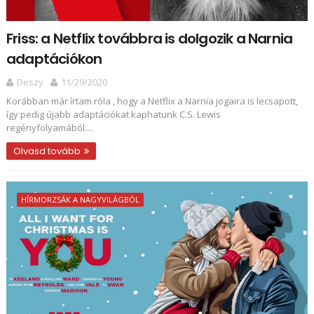
Friss: a Netflix továbbra is dolgozik a Narnia
adaptációkon
Deszy
11/29/2020
Korábban már írtam róla , hogy a Netflix a Narnia jogaira is lecsapott,
így pedig újabb adaptációkat kaphatunk C.S. Lewis
regényfolyamából....
Olvasd tovább
HÍRMORZSÁK A NAGYVILÁGBÓL