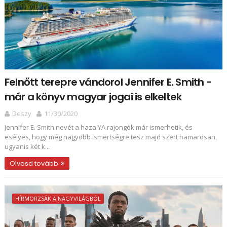
Felnőtt terepre vándorol Jennifer E. Smith -
már a könyv magyar jogai is elkeltek
Deszy
11/30/2020
Jennifer E. Smith nevét a haza YA rajongók már ismerhetik, és
esélyes, hogy még nagyobb ismertségre tesz majd szert hamarosan,
ugyanis két k...
Olvasd tovább
HÍRMORZSÁK A NAGYVILÁGBÓL