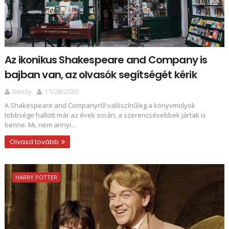
Az ikonikus Shakespeare and Company is
bajban van, az olvasók segítségét kérik
Deszy
11/28/2020
A Shakespeare and Companyről valószínűleg a könyvmolyok
többsége hallott már az évek során, a szerencsésebbek jártak is
benne. Mi, nem annyi...
Olvasd tovább
HARRY POTTER