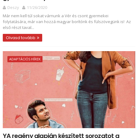
Deszy
11/26/2020
Már nem kell túl sokat várnunk a Vér és csont gyermekei
folytatására, már van hozzá magyar borítónk és fülszövegünk is! Az
első részt taval...
Olvasd tovább
ADAPTÁCIÓS HÍREK
YA regény alapján készített sorozatot a