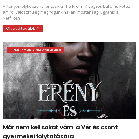
A Könyvmolyképzőnél érkezik a The Prom - A végzős bál című kötet,
amiről valószínűleg még fogunk hallani mostanság, ugyanis a
Netflixen...
Olvasd tovább
HÍRMORZSÁK A NAGYVILÁGBÓL
Már nem kell sokat várni a Vér és csont
gyermekei folytatására