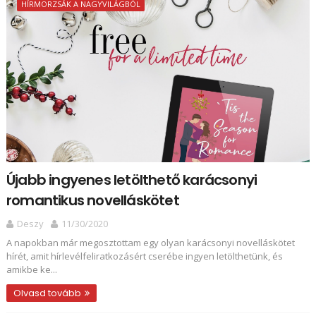
HÍRMORZSÁK A NAGYVILÁGBÓL
Újabb ingyenes letölthető karácsonyi
romantikus novelláskötet
Deszy
11/30/2020
A napokban már megosztottam egy olyan karácsonyi novelláskötet
hírét, amit hírlevélfeliratkozásért cserébe ingyen letölthetünk, és
amikbe ke...
Olvasd tovább