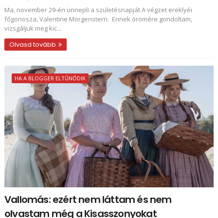
Ma, november 29-én ünnepli a születésnapját A végzet ereklyéi
főgonosza, Valentine Morgenstern. Ennek örömére gondoltam,
vizsgáljuk meg kic...
Olvasd tovább
HA A BLOGGER ELTŰNŐDIK
Vallomás: ezért nem láttam és nem
olvastam még a Kisasszonyokat