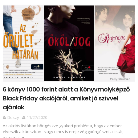
6 könyv 1000 forint alatt a Könyvmolyképző
Black Friday akciójáról, amiket jó szívvel
ajánlok
Deszy
11/27/2020
Az akciós listában böngészve gyakori probléma, hogy az ember
elveszik a káoszban - vagy nincs is ereje végigböngészni a listát,
vagy ha van ...