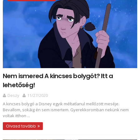
Nem ismered A kincses bolygót? Itt a
lehetőség!
Deszy
11/27/2020
A kincses bolygó a Disney egyik méltatlanul mellőzött meséje.
Bevallom, sokáig én sem ismertem. Gyerekkoromban nekünk nem
voltak itthon ...
Olvasd tovább