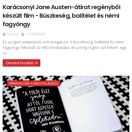
Karácsonyi Jane Austen-átirat regényből
készült film - Büszkeség, balítélet és némi
fagyöngy
Deszy
11/26/2020
Ez az igazi adaptációs extravaganza. A Büszkeség, balítélet és némi
fagyöngy felkerült az HBO kínálatába, én pedig rögtön azt hittem, egy
sz...
Olvasd tovább
HÍRMORZSÁK A NAGYVILÁGBÓL