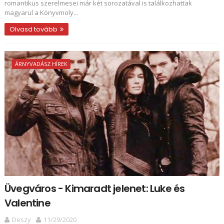
romantikus szerelmesei már két sorozatával is találkozhattak
magyarul a Könyvmoly...
Olvasd tovább
ÁRNYVADÁSZ HÍREK
Üvegváros - Kimaradt jelenet: Luke és
Valentine
Deszy
11/29/2020