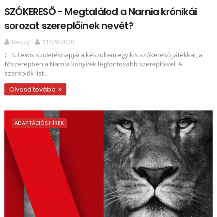
SZÓKERESŐ - Megtalálod a Narnia krónikái
sorozat szereplőinek nevét?
Deszy
11/29/2020
C. S. Lewis születésnapjára készültem egy kis szókereső játékkal, a
főszerepben a Narnia könyvek legfontosabb szereplőivel. A
szereplők list...
Olvasd tovább
ADAPTÁCIÓS HÍREK