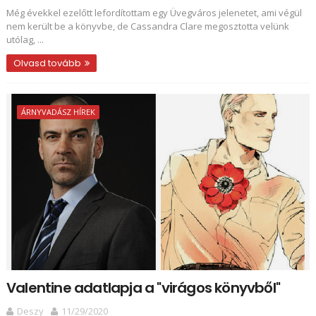
Még évekkel ezelőtt lefordítottam egy Üvegváros jelenetet, ami végül
nem került be a könyvbe, de Cassandra Clare megosztotta velünk
utólag, ...
Olvasd tovább
ÁRNYVADÁSZ HÍREK
Valentine adatlapja a "virágos könyvből"
Deszy
11/29/2020