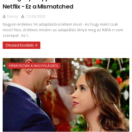
Netflix - Ez a Mismatched
Deszy
11/26/2020
Nagyon érdekes YA adaptációra leltem most - és hogy miért csak
most? Nos, érdekes módon az adaptálás ténye meg az IMDb-n sem
szerepel. Az í...
Olvasd tovább
HÍRMORZSÁK A NAGYVILÁGBÓL