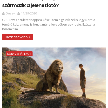
származik a jelenetfotó?
Deszy
11/29/2020
C. S. Lewis születésnapjára készültem egy kvízzel is, egy Narnia
témájú kvíz amúgy is lógott már a levegőben egy ideje. Ezúttal a
három film...
Olvasd tovább
KÖNYVES JÁTÉKOK