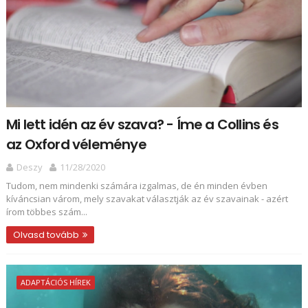
Mi lett idén az év szava? - Íme a Collins és
az Oxford véleménye
Deszy
11/28/2020
Tudom, nem mindenki számára izgalmas, de én minden évben
kíváncsian várom, mely szavakat választják az év szavainak - azért
írom többes szám...
Olvasd tovább
ADAPTÁCIÓS HÍREK