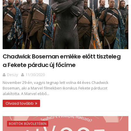
Chadwick Boseman emléke előtt tiszteleg
a Fekete párduc új főcíme
Deszy
11/30/2020
November 29-én, vagyis tegnap lett volna 44 éves Chadwick
Boseman, aki a Marvel filmekben ikonikus Fekete párducot
alakította. A Marvel ebbő...
Olvasd tovább
BORÍTÓK BŰVÖLETÉBEN