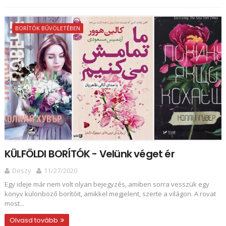
BORÍTÓK BŰVÖLETÉBEN
KÜLFÖLDI BORÍTÓK - Velünk véget ér
Deszy
11/27/2020
Egy ideje már nem volt olyan bejegyzés, amiben sorra vesszük egy
könyv különböző borítóit, amikkel megjelent, szerte a világon. A rovat
most...
Olvasd tovább