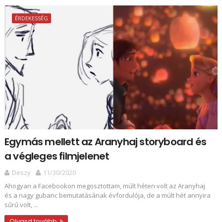
ÉRDEKESSÉG
Egymás mellett az Aranyhaj storyboard és
a végleges filmjelenet
Deszy
11/30/2020
Ahogyan a Facebookon megosztottam, múlt héten volt az Aranyhaj
és a nagy gubanc bemutatásának évfordulója, de a múlt hét annyira
sűrű volt, ...
Olvasd tovább