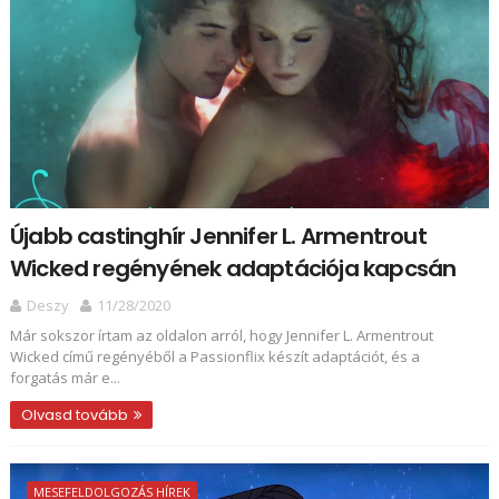
Újabb castinghír Jennifer L. Armentrout
Wicked regényének adaptációja kapcsán
Deszy
11/28/2020
Már sokszor írtam az oldalon arról, hogy Jennifer L. Armentrout
Wicked című regényéből a Passionflix készít adaptációt, és a
forgatás már e...
Olvasd tovább
MESEFELDOLGOZÁS HÍREK