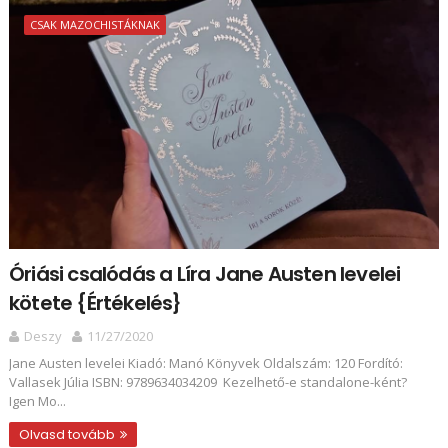
CSAK MAZOCHISTÁKNAK
Óriási csalódás a Líra Jane Austen levelei
kötete {Értékelés}
Deszy
11/27/2020
Jane Austen levelei Kiadó: Manó Könyvek Oldalszám: 120 Fordító:
Vallasek Júlia ISBN: 9789634034209 Kezelhető-e standalone-ként?
Igen Mo...
Olvasd tovább