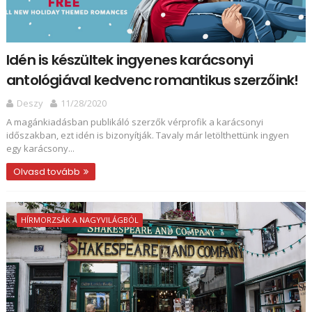
Idén is készültek ingyenes karácsonyi
antológiával kedvenc romantikus szerzőink!
Deszy
11/28/2020
A magánkiadásban publikáló szerzők vérprofik a karácsonyi
időszakban, ezt idén is bizonyítják. Tavaly már letölthettünk ingyen
egy karácsony...
Olvasd tovább
HÍRMORZSÁK A NAGYVILÁGBÓL