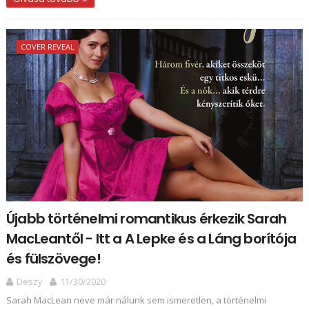
COVER REVEAL
Újabb történelmi romantikus érkezik Sarah
MacLeantől - Itt a A Lepke és a Láng borítója
és fülszövege!
Deszy
11/30/2020
Sarah MacLean neve már nálunk sem ismeretlen, a történelmi