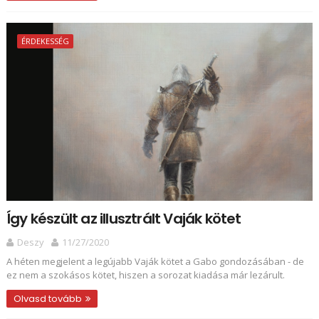
ÉRDEKESSÉG
Így készült az illusztrált Vaják kötet
Deszy
11/27/2020
A héten megjelent a legújabb Vaják kötet a Gabo gondozásában - de
ez nem a szokásos kötet, hiszen a sorozat kiadása már lezárult.
Olvasd tovább