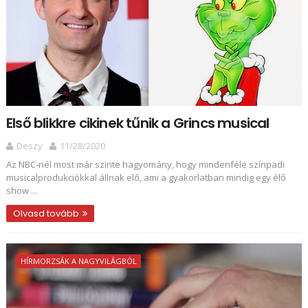
Első blikkre cikinek tűnik a Grincs musical
Deszy
11/28/2020
Az NBC-nél most már szinte hagyomány, hogy mindenféle színpadi
musicalprodukciókkal állnak elő, ami a gyakorlatban mindig egy élő
show ...
Olvasd tovább
HÍRMORZSÁK A NAGYVILÁGBÓL