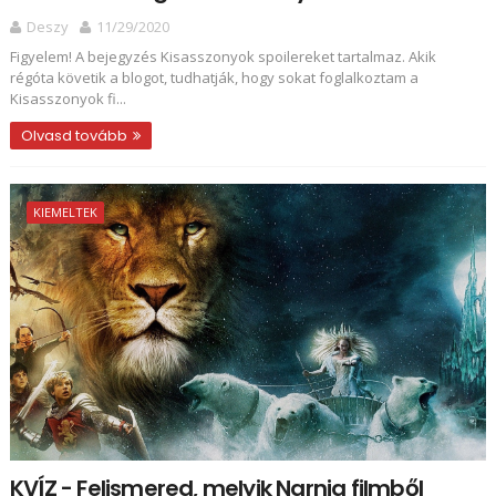
Deszy
11/29/2020
Figyelem! A bejegyzés Kisasszonyok spoilereket tartalmaz. Akik
régóta követik a blogot, tudhatják, hogy sokat foglalkoztam a
Kisasszonyok fi...
Olvasd tovább
KIEMELTEK
KVÍZ - Felismered, melyik Narnia filmből