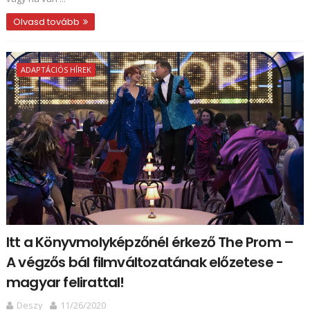
Olvasd tovább
ADAPTÁCIÓS HÍREK
Itt a Könyvmolyképzőnél érkező The Prom –
A végzős bál filmváltozatának előzetese -
magyar felirattal!
Deszy
11/26/2020