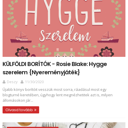
KÜLFÖLDI BORÍTÓK - Rosie Blake: Hygge ​
szerelem {Nyereményjáték}
Deszy
11/30/2020
Újabb könyv borítóit vesszük most sorra, ráadásul most egy
blogturné keretében, úgyhogy lent megnézhetitek azt is, milyen
állomásokon jár...
Olvasd tovább