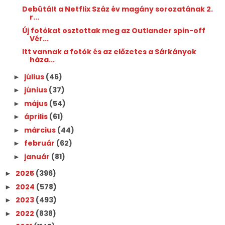
Debütált a Netflix Száz év magány sorozatának 2.
r...
Új fotókat osztottak meg az Outlander spin-off
Vér...
Itt vannak a fotók és az előzetes a Sárkányok
háza...
július
(46)
►
június
(37)
►
május
(54)
►
április
(61)
►
március
(44)
►
február
(62)
►
január
(81)
►
2025
(396)
►
2024
(578)
►
2023
(493)
►
2022
(838)
►