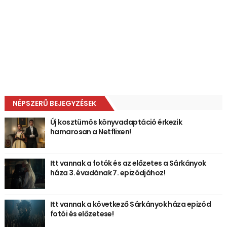
NÉPSZERŰ BEJEGYZÉSEK
Új kosztümös könyvadaptáció érkezik
hamarosan a Netflixen!
Itt vannak a fotók és az előzetes a Sárkányok
háza 3. évadának 7. epizódjához!
Itt vannak a következő Sárkányok háza epizód
fotói és előzetese!