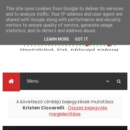
This site uses cookies from Google to deliver its services
and to analyze traffic. Your IP address and user-agent are
shared with Google along with performance and security
metrics to ensure quality of service, generate usage
statistics, and to detect and address abuse.
LEARN MORE
GOT IT
A következő címkéjű bejegyzések mutatása:
Kristen Ciccarelli
.
Összes bejegyzés
megjelenítése