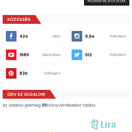
RÉGEBBI BEJEGYZÉSEK
KÖZÖSSÉG
42e
6,5e
Likes
Followers
1580
512
Subscribes
Followers
830
Followers
ÜDV AZ OLDALON!
Az oldalon jelenleg
911
könyvértékelést találsz.