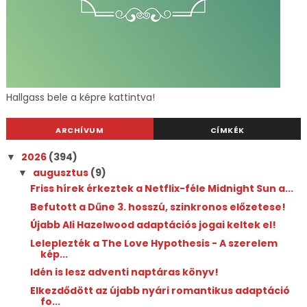
Hallgass bele a képre kattintva!
ARCHÍVUM
CÍMKÉK
2026
(394)
▼
augusztus
(9)
▼
Friss hírek érkeztek a Netflix-féle Midnight Sun a...
Befutott a Dűne 3. hosszú, szinkronos előzetese!
Újabb Ali Hazelwood adaptációs jogai keltek el!
Leleplezték a The Love Hypothesis - A szerelem
kép...
Idén is lesz adventi naptáras könyv!
Elkezdődött az újabb nyári romantikus adaptáció
fo...