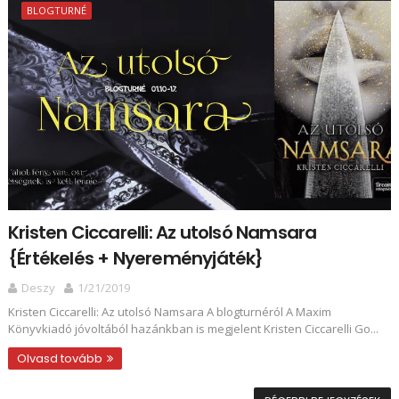
BLOGTURNÉ
Kristen Ciccarelli: Az ​utolsó Namsara
{Értékelés + Nyereményjáték}
Deszy
1/21/2019
Kristen Ciccarelli: Az ​utolsó Namsara A blogturnéról A Maxim
Könyvkiadó jóvoltából hazánkban is megjelent Kristen Ciccarelli Go...
Olvasd tovább