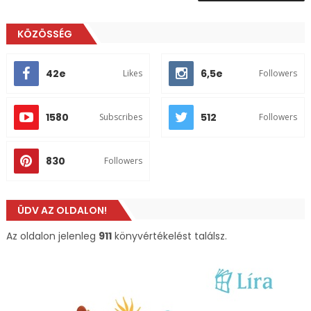
KÖZÖSSÉG
42e
6,5e
Likes
Followers
1580
512
Subscribes
Followers
830
Followers
ÜDV AZ OLDALON!
Az oldalon jelenleg
911
könyvértékelést találsz.