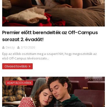
Premier előtt berendelték az Off-Campus
sorozat 2. évadát!
Deszy
2/12/2026
Épp az előbb osztottam meg a szupert hírt, hogy megosztották az
első Off-Campus tévésorozato...
Olvasd tovább
ADAPTÁCIÓS HÍREK