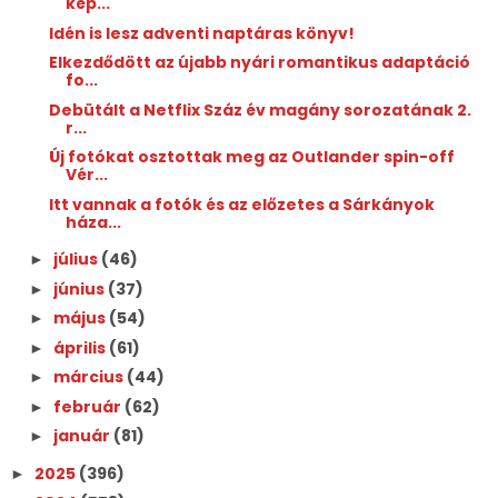
kép...
Idén is lesz adventi naptáras könyv!
Elkezdődött az újabb nyári romantikus adaptáció
fo...
Debütált a Netflix Száz év magány sorozatának 2.
r...
Új fotókat osztottak meg az Outlander spin-off
Vér...
Itt vannak a fotók és az előzetes a Sárkányok
háza...
július
(46)
►
június
(37)
►
május
(54)
►
április
(61)
►
március
(44)
►
február
(62)
►
január
(81)
►
2025
(396)
►