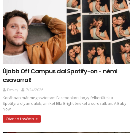
Újabb Off Campus dal Spotify-on - némi
csavarral!
Deszy
7/24/2026
Korábban már megosztottam Facebookon, hogy felkerültek a
Spotifyra olyan dalok, amiket Ella Bright énekel a sorozatban. A Baby
Now...
Olvasd tovább