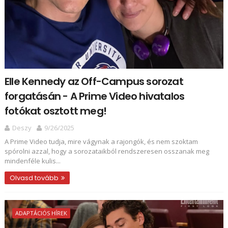
Elle Kennedy az Off-Campus sorozat
forgatásán - A Prime Video hivatalos
fotókat osztott meg!
Deszy
9/26/2025
A Prime Video tudja, mire vágynak a rajongók, és nem szoktam
spórolni azzal, hogy a sorozataikból rendszeresen osszanak meg
mindenféle kulis...
Olvasd tovább
ADAPTÁCIÓS HÍREK