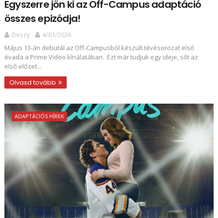
Egyszerre jön ki az Off-Campus adaptáció
összes epizódja!
Deszy
4/01/2026
Május 13-án debütál az Off-Campusból készült tévésorozat első
évada a Prime Video kínálatában. Ezt már tudjuk egy ideje, sőt az
első előzet...
Olvasd tovább
ADAPTÁCIÓS HÍREK