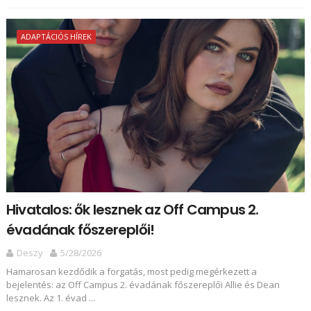
ADAPTÁCIÓS HÍREK
Hivatalos: ők lesznek az Off Campus 2.
évadának főszereplői!
Deszy
5/28/2026
Hamarosan kezdődik a forgatás, most pedig megérkezett a
bejelentés: az Off Campus 2. évadának főszereplői Allie és Dean
lesznek. Az 1. évad ...