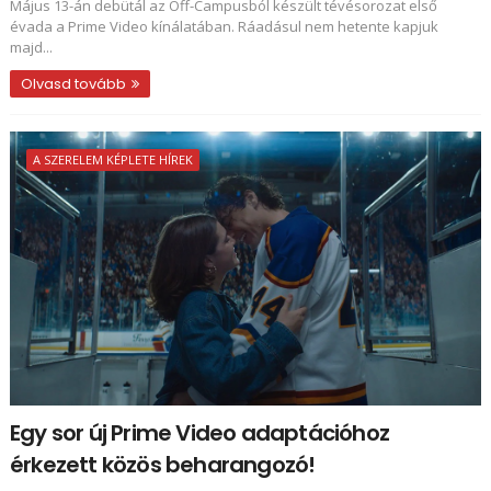
Május 13-án debütál az Off-Campusból készült tévésorozat első
évada a Prime Video kínálatában. Ráadásul nem hetente kapjuk
majd...
Olvasd tovább
A SZERELEM KÉPLETE HÍREK
Egy sor új Prime Video adaptációhoz
érkezett közös beharangozó!