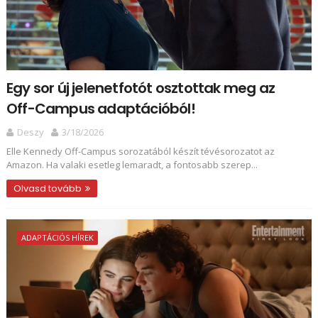
Egy sor új jelenetfotót osztottak meg az
Off-Campus adaptációból!
Deszy
3/18/2026
Elle Kennedy Off-Campus sorozatából készít tévésorozatot az
Amazon. Ha valaki esetleg lemaradt, a fontosabb szerep...
Olvasd tovább
ADAPTÁCIÓS HÍREK