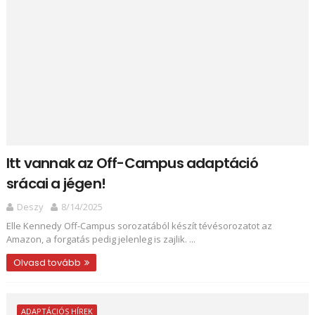
Itt vannak az Off-Campus adaptáció
srácai a jégen!
Deszy
8/14/2025
Elle Kennedy Off-Campus sorozatából készít tévésorozatot az
Amazon, a forgatás pedig jelenleg is zajlik. ...
Olvasd tovább
ADAPTÁCIÓS HÍREK