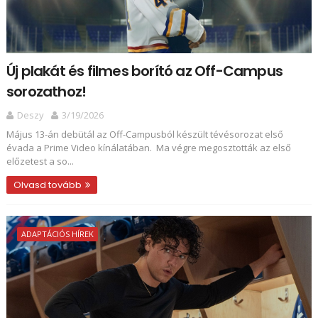
Új plakát és filmes borító az Off-Campus
sorozathoz!
Deszy
3/19/2026
Május 13-án debütál az Off-Campusból készült tévésorozat első
évada a Prime Video kínálatában. Ma végre megosztották az első
előzetest a so...
Olvasd tovább
ADAPTÁCIÓS HÍREK