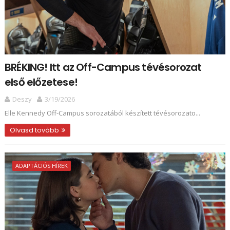
BRÉKING! Itt az Off-Campus tévésorozat
első előzetese!
Deszy
3/19/2026
Elle Kennedy Off-Campus sorozatából készített tévésorozato...
Olvasd tovább
ADAPTÁCIÓS HÍREK