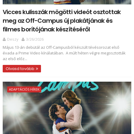
Vicces kulisszák mögötti videót osztottak
meg az Off-Campus új plakátjának és
filmes borítójának készítéséről
Deszy
3/26/2026
Május 13-án debütál az Off-Campusból készült tévésorozat első
évada a Prime Video kínálatában. A múlt héten végre megosztották
az első előz...
Olvasd tovább
ADAPTÁCIÓS HÍREK