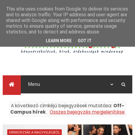
This site uses cookies from Google to deliver its services
and to analyze traffic. Your IP address and user-agent are
shared with Google along with performance and security
metrics to ensure quality of service, generate usage
statistics, and to detect and address abuse.
LEARN MORE
GOT IT
A következő címkéjű bejegyzések mutatása:
Off-
Campus hírek
.
Összes bejegyzés megjelenítése
HÍRMORZSÁK A NAGYVILÁGBÓL