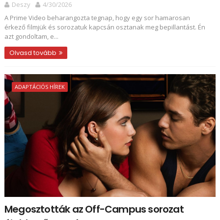
Deszy
4/30/2026
A Prime Video beharangozta tegnap, hogy egy sor hamarosan
érkező filmjük és sorozatuk kapcsán osztanak meg bepillantást. Én
azt gondoltam, e...
Olvasd tovább
ADAPTÁCIÓS HÍREK
Megosztották az Off-Campus sorozat