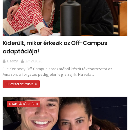
Kiderült, mikor érkezik az Off-Campus
adaptációja!
Deszy
2/12/2026
Elle Kennedy Off-Campus sorozatából készít tévésorozatot az
Amazon, a forgatás pedig jelenleg is zajlik. Ha vala...
Olvasd tovább
ADAPTÁCIÓS HÍREK