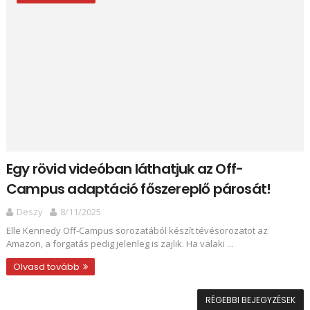
Egy rövid videóban láthatjuk az Off-
Campus adaptáció főszereplő párosát!
Deszy
8/11/2025
Elle Kennedy Off-Campus sorozatából készít tévésorozatot az
Amazon, a forgatás pedig jelenleg is zajlik. Ha valaki ...
Olvasd tovább
RÉGEBBI BEJEGYZÉSEK