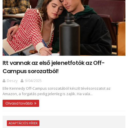
Itt vannak az első jelenetfotók az Off-
Campus sorozatból!
Deszy
9/04/2025
Elle Kennedy Off-Campus sorozatából készít tévésorozatot az
Amazon, a forgatás pedig jelenleg is zajlik. Ha vala...
Olvasd tovább
ADAPTÁCIÓS HÍREK