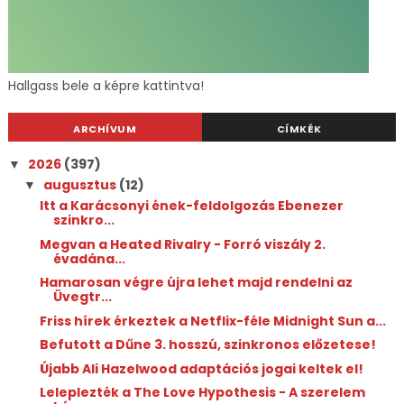
Hallgass bele a képre kattintva!
ARCHÍVUM
CÍMKÉK
2026
(397)
▼
augusztus
(12)
▼
Itt a Karácsonyi ének-feldolgozás Ebenezer
szinkro...
Megvan a Heated Rivalry - Forró viszály 2.
évadána...
Hamarosan végre újra lehet majd rendelni az
Üvegtr...
Friss hírek érkeztek a Netflix-féle Midnight Sun a...
Befutott a Dűne 3. hosszú, szinkronos előzetese!
Újabb Ali Hazelwood adaptációs jogai keltek el!
Leleplezték a The Love Hypothesis - A szerelem