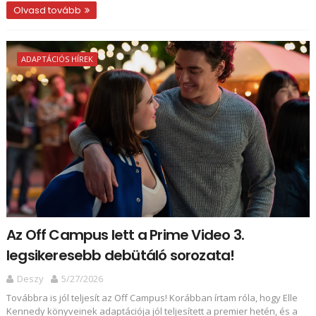
Olvasd tovább
ADAPTÁCIÓS HÍREK
Az Off Campus lett a Prime Video 3.
legsikeresebb debütáló sorozata!
Deszy
5/27/2026
Továbbra is jól teljesít az Off Campus! Korábban írtam róla, hogy Elle
Kennedy könyveinek adaptációja jól teljesített a premier hetén, és a