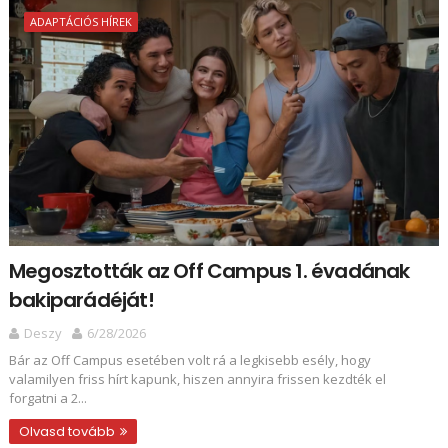
ADAPTÁCIÓS HÍREK
Megosztották az Off Campus 1. évadának
bakiparádéját!
Deszy
6/28/2026
Bár az Off Campus esetében volt rá a legkisebb esély, hogy
valamilyen friss hírt kapunk, hiszen annyira frissen kezdték el
forgatni a 2...
Olvasd tovább