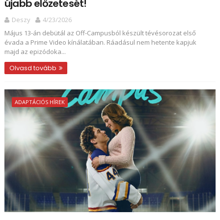
újabb előzetesét!
Deszy
4/23/2026
Május 13-án debütál az Off-Campusból készült tévésorozat első
évada a Prime Video kínálatában. Ráadásul nem hetente kapjuk
majd az epizódoka...
Olvasd tovább
ADAPTÁCIÓS HÍREK