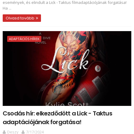
események, és elindult a Lick - Taktus filmadaptációjának forgatása!
Ha ...
Olvasd tovább
ADAPTÁCIÓS HÍREK
Csodás hír: elkezdődött a Lick - Taktus
adaptációjának forgatása!
Deszy
7/17/2024