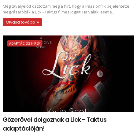
Még tavalyelőtt osztottam meg a hírt, hogy a Passionflix bejelentette,
megvásárolták a Lick - Taktus filmes jogait! Ha valaki esetle...
Olvasd tovább
ADAPTÁCIÓS HÍREK
Gőzerővel dolgoznak a Lick - Taktus
adaptációján!