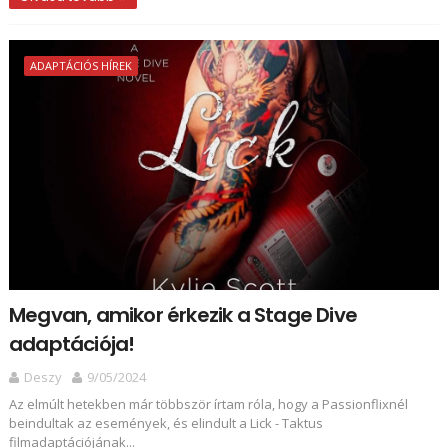
ADAPTÁCIÓS HÍREK
Megvan, amikor érkezik a Stage Dive
adaptációja!
Deszy
9/05/2024
Az elmúlt hetekben már többször írtam róla, hogy a Passionflixnél
beindultak az események, és elindult a Lick - Taktus
filmadaptációjának...