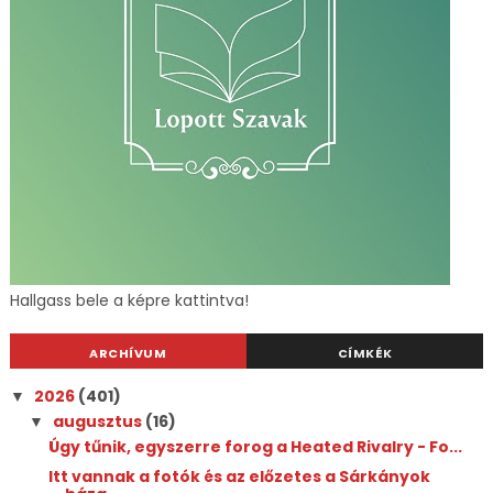
Hallgass bele a képre kattintva!
ARCHÍVUM
CÍMKÉK
2026
(401)
▼
augusztus
(16)
▼
Úgy tűnik, egyszerre forog a Heated Rivalry - Fo...
Itt vannak a fotók és az előzetes a Sárkányok