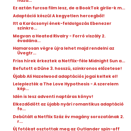
háza...
Ez aztán furcsa film lesz, de a BookTok girlie-k m...
Adaptáció készül A kegyetlen hercegből!
Itt a Karácsonyi ének-feldolgozás Ebenezer
szinkro...
Megvan a Heated Rivalry - Forró viszály 2.
évadána...
Hamarosan végre újra lehet majd rendelni az
Üvegtr...
Friss hírek érkeztek a Netflix-féle Midnight Sun a...
Befutott a Dűne 3. hosszú, szinkronos előzetese!
Újabb Ali Hazelwood adaptációs jogai keltek el!
Leleplezték a The Love Hypothesis - A szerelem
kép...
Idén is lesz adventi naptáras könyv!
Elkezdődött az újabb nyári romantikus adaptáció
fo...
Debütált a Netflix Száz év magány sorozatának 2.
r...
Új fotókat osztottak meg az Outlander spin-off