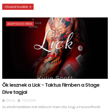
Olvasd tovább
ADAPTÁCIÓS HÍREK
Ők lesznek a Lick - Taktus filmben a Stage
Dive tagjai
Deszy
7/22/2024
Az elmúlt hetekben már többször írtam róla, hogy a Passionflixnél