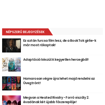
NÉPSZERŰ BEJEGYZÉSEK
Ez aztán furcsa film lesz, de a BookTok girlie-k
már most rákaptak!
Adaptáció készül A kegyetlen hercegből!
Hamarosan végre újra lehet majd rendelni az
Üvegtrónt!
Megvan a Heated Rivalry - Forró viszály 2.
évadának két újabb főszereplője!