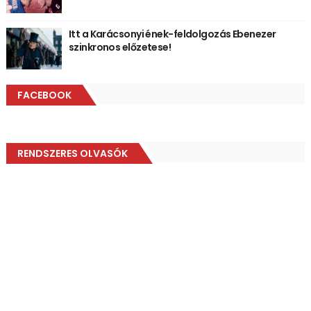
Itt a Karácsonyi ének-feldolgozás Ebenezer
szinkronos előzetese!
FACEBOOK
RENDSZERES OLVASÓK