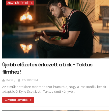
ADAPTÁCIÓS HÍREK
Újabb előzetes érkezett a Lick - Taktus
filmhez!
Deszy
12/10/2024
Az elmúlt hetekben már többször írtam róla, hogy a Passionflix készít
adaptációt Kylie Scott Lick - Taktus című könyvé...
Olvasd tovább