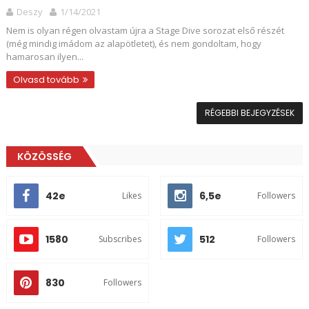
Deszy
1/14/2021
Nem is olyan régen olvastam újra a Stage Dive sorozat első részét
(még mindig imádom az alapötletet), és nem gondoltam, hogy
hamarosan ilyen...
Olvasd tovább
RÉGEBBI BEJEGYZÉSEK
KÖZÖSSÉG
42e
6,5e
Likes
Followers
1580
512
Subscribes
Followers
830
Followers