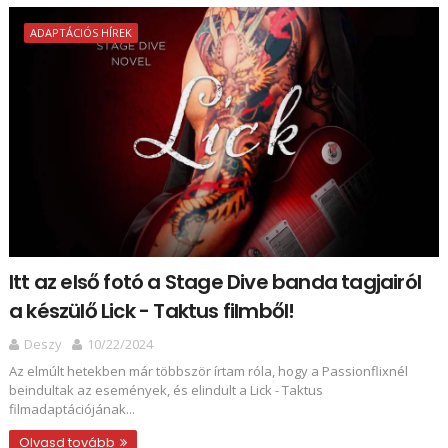
ADAPTÁCIÓS HÍREK
Itt az első fotó a Stage Dive banda tagjairól
a készülő Lick - Taktus filmből!
Deszy
10/22/2024
Az elmúlt hetekben már többször írtam róla, hogy a Passionflixnél
beindultak az események, és elindult a Lick - Taktus
filmadaptációjának...
Olvasd tovább