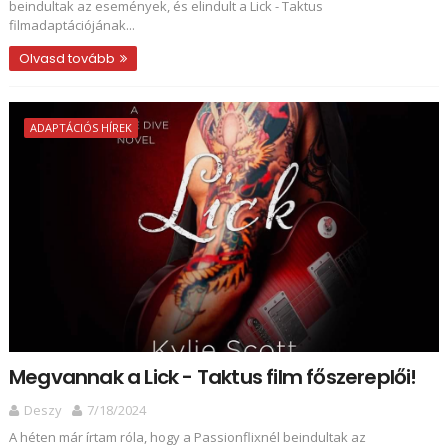
beindultak az események, és elindult a Lick - Taktus
filmadaptációjának...
Olvasd tovább
ADAPTÁCIÓS HÍREK
Megvannak a Lick - Taktus film főszereplői!
Deszy
7/18/2024
A héten már írtam róla, hogy a Passionflixnél beindultak az