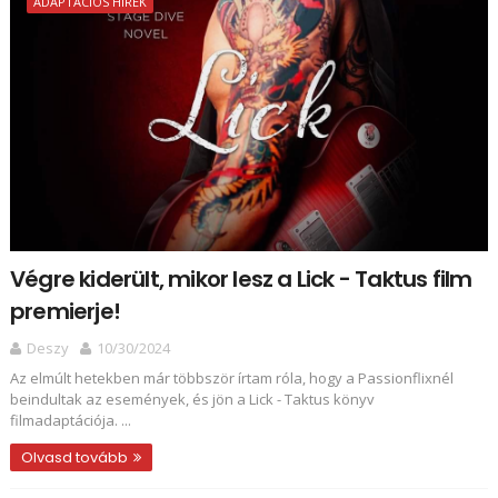
ADAPTÁCIÓS HÍREK
Végre kiderült, mikor lesz a Lick - Taktus film
premierje!
Deszy
10/30/2024
Az elmúlt hetekben már többször írtam róla, hogy a Passionflixnél
beindultak az események, és jön a Lick - Taktus könyv
filmadaptációja. ...
Olvasd tovább