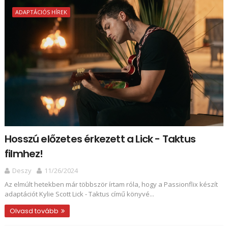
ADAPTÁCIÓS HÍREK
Hosszú előzetes érkezett a Lick - Taktus
filmhez!
Deszy
11/26/2024
Az elmúlt hetekben már többször írtam róla, hogy a Passionflix készít
adaptációt Kylie Scott Lick - Taktus című könyvé...
Olvasd tovább