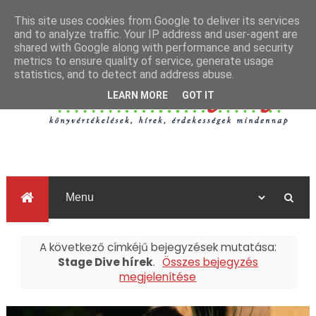
This site uses cookies from Google to deliver its services
and to analyze traffic. Your IP address and user-agent are
shared with Google along with performance and security
metrics to ensure quality of service, generate usage
statistics, and to detect and address abuse.
LEARN MORE
GOT IT
A következő címkéjű bejegyzések mutatása:
Stage Dive hírek
.
Összes bejegyzés
megjelenítése