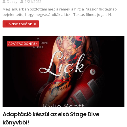
Deszy
5/21/2022
Még januárban osztottam meg a remek a hírt: a Passionflix tegnap
bejelentette, hogy megvásárolták a Lick - Taktus filmes jogait! H...
Olvasd tovább
ADAPTÁCIÓS HÍREK
Adaptáció készül az első Stage Dive
könyvből!