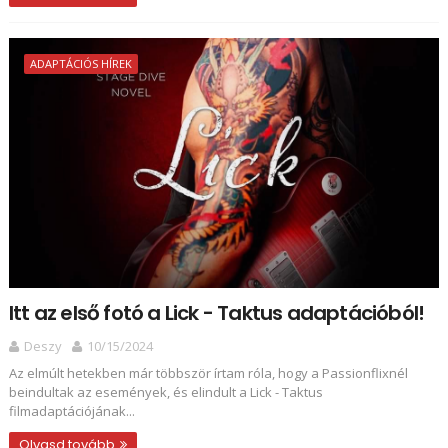
ADAPTÁCIÓS HÍREK
Itt az első fotó a Lick - Taktus adaptációból!
Deszy
10/15/2024
Az elmúlt hetekben már többször írtam róla, hogy a Passionflixnél
beindultak az események, és elindult a Lick - Taktus
filmadaptációjának...
Olvasd tovább