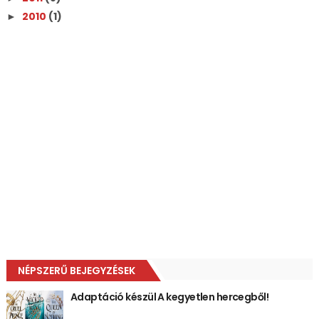
2010
(1)
►
NÉPSZERŰ BEJEGYZÉSEK
Adaptáció készül A kegyetlen hercegből!