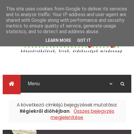
This site uses cookies from Google to deliver its services
and to analyze traffic. Your IP address and user-agent are
shared with Google along with performance and security
metrics to ensure quality of service, generate usage
statistics, and to detect and address abuse.
LEARN MORE
GOT IT
A következő címkéjű bejegyzések mutatása:
Régiekről dióhéjban
.
Összes bejegyzés
megjelenítése