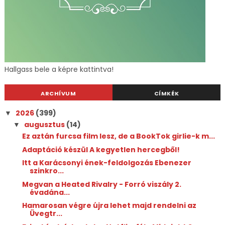
Hallgass bele a képre kattintva!
ARCHÍVUM
CÍMKÉK
2026
(399)
▼
augusztus
(14)
▼
Ez aztán furcsa film lesz, de a BookTok girlie-k m...
Adaptáció készül A kegyetlen hercegből!
Itt a Karácsonyi ének-feldolgozás Ebenezer
szinkro...
Megvan a Heated Rivalry - Forró viszály 2.
évadána...
Hamarosan végre újra lehet majd rendelni az
Üvegtr...