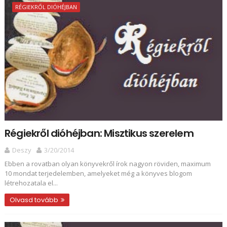
RÉGIEKRŐL DIÓHÉJBAN
Régiekről dióhéjban: Misztikus szerelem
Deszy
3/20/2014
Ebben a rovatban olyan könyvekről írok nagyon röviden, maximum
10 mondat terjedelemben, amelyeket még a könyves blogom
létrehozatala el...
Olvasd tovább