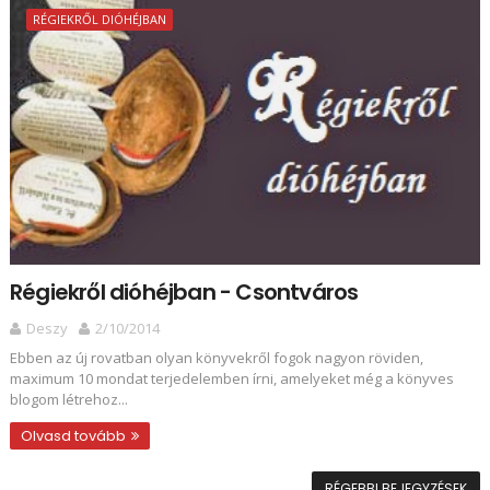
RÉGIEKRŐL DIÓHÉJBAN
Régiekről dióhéjban - Csontváros
Deszy
2/10/2014
Ebben az új rovatban olyan könyvekről fogok nagyon röviden,
maximum 10 mondat terjedelemben írni, amelyeket még a könyves
blogom létrehoz...
Olvasd tovább
RÉGEBBI BEJEGYZÉSEK