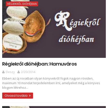
RÉGIEKRŐL DIÓHÉJBAN
Régiekről dióhéjban: Hamuváros
Deszy
2/20/2014
Ebben az új rovatban olyan könyvekről fogok nagyon röviden,
maximum 10 mondat terjedelemben írni, amelyeket még a könyves
blogom létrehoz...
Olvasd tovább