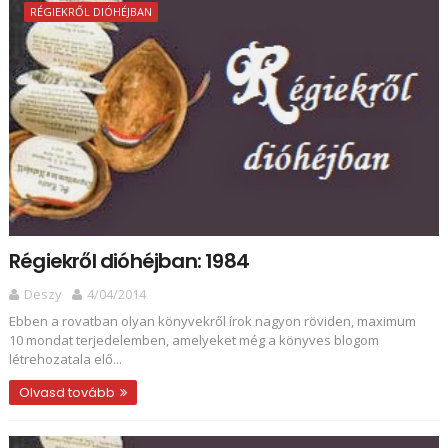
RÉGIEKRŐL DIÓHÉJBAN
Régiekről dióhéjban: 1984
Deszy
4/04/2014
Ebben a rovatban olyan könyvekről írok nagyon röviden, maximum
10 mondat terjedelemben, amelyeket még a könyves blogom
létrehozatala elő...
Olvasd tovább