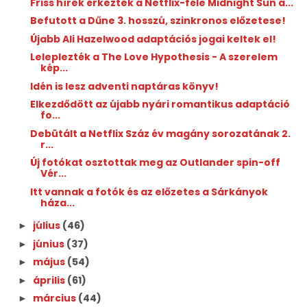
Friss hírek érkeztek a Netflix-féle Midnight Sun a...
Befutott a Dűne 3. hosszú, szinkronos előzetese!
Újabb Ali Hazelwood adaptációs jogai keltek el!
Leleplezték a The Love Hypothesis - A szerelem
kép...
Idén is lesz adventi naptáras könyv!
Elkezdődött az újabb nyári romantikus adaptáció
fo...
Debütált a Netflix Száz év magány sorozatának 2.
r...
Új fotókat osztottak meg az Outlander spin-off
Vér...
Itt vannak a fotók és az előzetes a Sárkányok
háza...
július
(46)
►
június
(37)
►
május
(54)
►
április
(61)
►
március
(44)
►