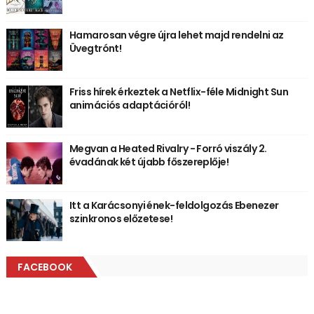
Hamarosan végre újra lehet majd rendelni az
Üvegtrónt!
Friss hírek érkeztek a Netflix-féle Midnight Sun
animációs adaptációról!
Megvan a Heated Rivalry - Forró viszály 2.
évadának két újabb főszereplője!
Itt a Karácsonyi ének-feldolgozás Ebenezer
szinkronos előzetese!
FACEBOOK