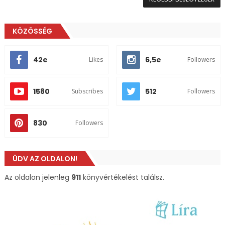
KÖZÖSSÉG
42e
6,5e
Likes
Followers
1580
512
Subscribes
Followers
830
Followers
ÜDV AZ OLDALON!
Az oldalon jelenleg
911
könyvértékelést találsz.