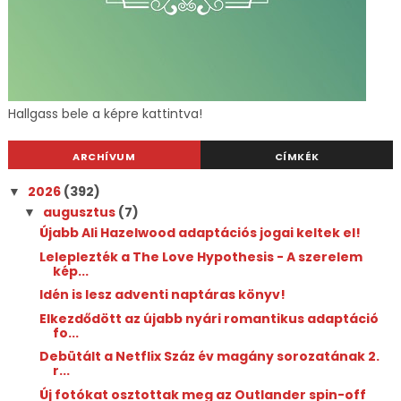
Hallgass bele a képre kattintva!
ARCHÍVUM
CÍMKÉK
2026
(392)
▼
augusztus
(7)
▼
Újabb Ali Hazelwood adaptációs jogai keltek el!
Leleplezték a The Love Hypothesis - A szerelem
kép...
Idén is lesz adventi naptáras könyv!
Elkezdődött az újabb nyári romantikus adaptáció
fo...
Debütált a Netflix Száz év magány sorozatának 2.
r...
Új fotókat osztottak meg az Outlander spin-off