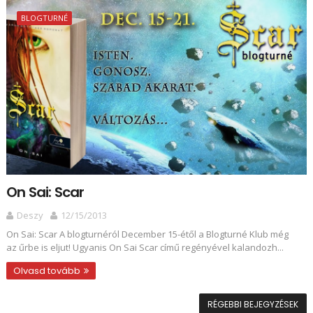
BLOGTURNÉ
On Sai: Scar
Deszy
12/15/2013
On Sai: Scar A blogturnéról December 15-étől a Blogturné Klub még
az űrbe is eljut! Ugyanis On Sai Scar című regényével kalandozh...
Olvasd tovább
RÉGEBBI BEJEGYZÉSEK