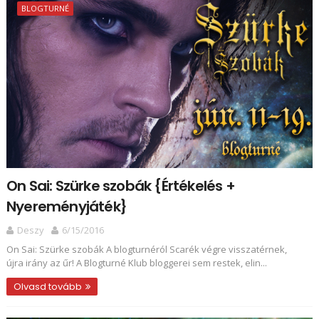
BLOGTURNÉ
On Sai: Szürke szobák {Értékelés +
Nyereményjáték}
Deszy
6/15/2016
On Sai: Szürke szobák A blogturnéról Scarék végre visszatérnek,
újra irány az űr! A Blogturné Klub bloggerei sem restek, elin...
Olvasd tovább