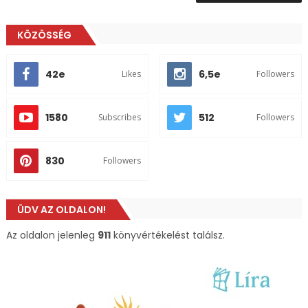
KÖZÖSSÉG
42e
6,5e
Likes
Followers
1580
512
Subscribes
Followers
830
Followers
ÜDV AZ OLDALON!
Az oldalon jelenleg
911
könyvértékelést találsz.