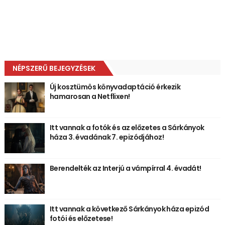
NÉPSZERŰ BEJEGYZÉSEK
Új kosztümös könyvadaptáció érkezik
hamarosan a Netflixen!
Itt vannak a fotók és az előzetes a Sárkányok
háza 3. évadának 7. epizódjához!
Berendelték az Interjú a vámpírral 4. évadát!
Itt vannak a következő Sárkányok háza epizód
fotói és előzetese!