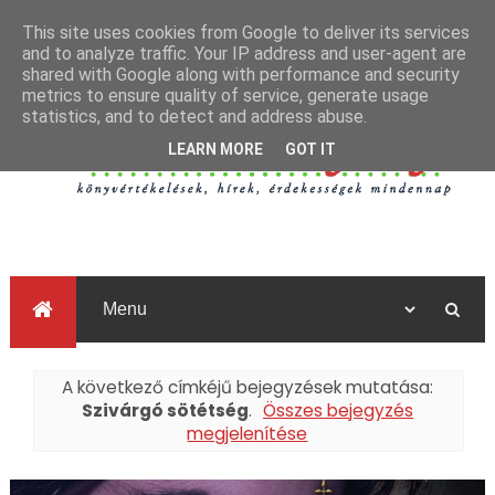
This site uses cookies from Google to deliver its services
and to analyze traffic. Your IP address and user-agent are
shared with Google along with performance and security
metrics to ensure quality of service, generate usage
statistics, and to detect and address abuse.
LEARN MORE
GOT IT
A következő címkéjű bejegyzések mutatása:
Szivárgó sötétség
.
Összes bejegyzés
megjelenítése