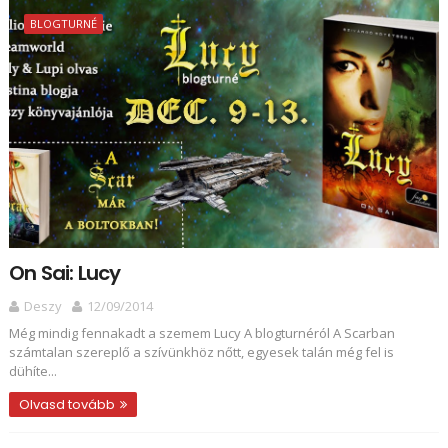
BLOGTURNÉ
On Sai: Lucy
Deszy
12/09/2014
Még mindig fennakadt a szemem Lucy A blogturnéról A Scarban
számtalan szereplő a szívünkhöz nőtt, egyesek talán még fel is
dühíte...
Olvasd tovább