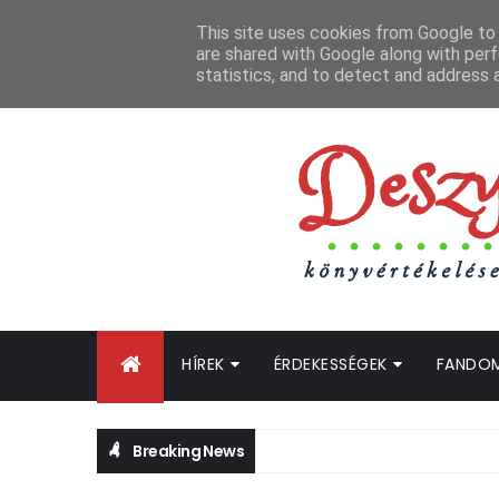
FŐOLDAL
GYIK
BLOGTURNÉ KLUB
OLDALTÉRKÉP
K
This site uses cookies from Google to d
are shared with Google along with perf
statistics, and to detect and address 
HÍREK
ÉRDEKESSÉGEK
FANDO
Breaking News