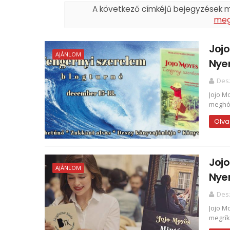
A következő címkéjű bejegyzések 
meg
Jojo
AJÁNLOM
Nye
Des
Jojo M
meghód
Olva
Jojo
AJÁNLOM
Nye
Des
Jojo M
megríka