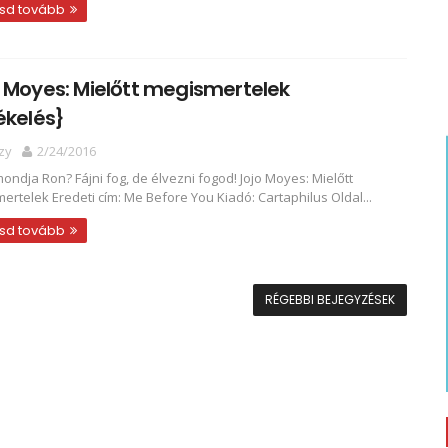
sd tovább
 Moyes: Mielőtt megismertelek
ékelés}
zy
2/24/2016
ondja Ron? Fájni fog, de élvezni fogod! Jojo Moyes: Mielőtt
ertelek Eredeti cím: Me Before You Kiadó: Cartaphilus Oldal...
sd tovább
RÉGEBBI BEJEGYZÉSEK