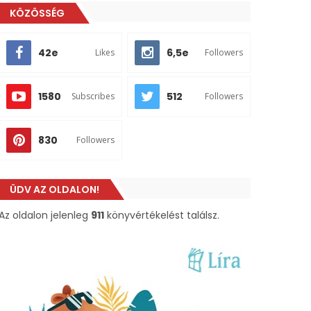
KÖZÖSSÉG
42e
6,5e
Likes
Followers
1580
512
Subscribes
Followers
830
Followers
ÜDV AZ OLDALON!
Az oldalon jelenleg
911
könyvértékelést találsz.