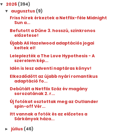
2026
(394)
▼
augusztus
(9)
▼
Friss hírek érkeztek a Netflix-féle Midnight
Sun a...
Befutott a Dűne 3. hosszú, szinkronos
előzetese!
Újabb Ali Hazelwood adaptációs jogai
keltek el!
Leleplezték a The Love Hypothesis - A
szerelem kép...
Idén is lesz adventi naptáras könyv!
Elkezdődött az újabb nyári romantikus
adaptáció fo...
Debütált a Netflix Száz év magány
sorozatának 2. r...
Új fotókat osztottak meg az Outlander
spin-off Vér...
Itt vannak a fotók és az előzetes a
Sárkányok háza...
július
(46)
►