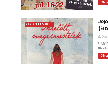
Olva
Jojo
CARTAPHILUS KIADÓ
{Ért
Des
Hogy m
megism
Olva