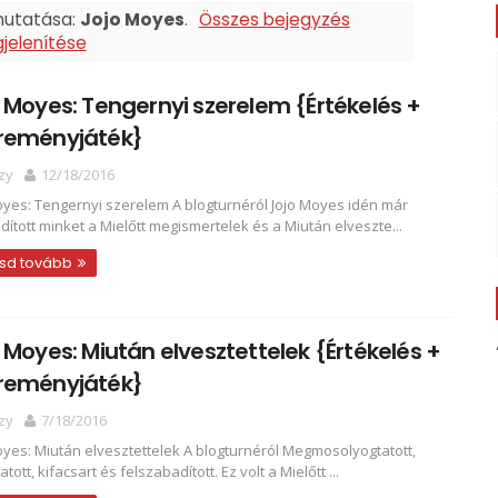
mutatása:
Jojo Moyes
.
Összes bejegyzés
jelenítése
 Moyes: Tengernyi ​szerelem {Értékelés +
reményjáték}
zy
12/18/2016
oyes: Tengernyi ​szerelem A blogturnéról Jojo Moyes idén már
ított minket a Mielőtt megismertelek és a Miután elveszte...
sd tovább
 Moyes: Miután elvesztettelek {Értékelés +
reményjáték}
zy
7/18/2016
oyes: Miután elvesztettelek A blogturnéról Megmosolyogtatott,
tott, kifacsart és felszabadított. Ez volt a Mielőtt ...