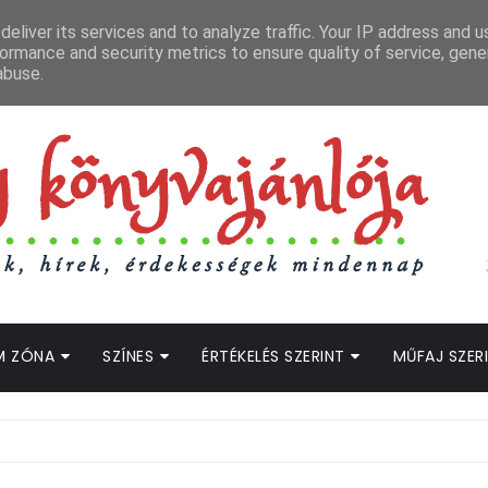
APCSOLAT
LOPOTT SZAVAK KÖNYVES PODCAST
HOGWARTS LEGACY STRE
eliver its services and to analyze traffic. Your IP address and 
ormance and security metrics to ensure quality of service, gen
abuse.
M ZÓNA
SZÍNES
ÉRTÉKELÉS SZERINT
MŰFAJ SZER