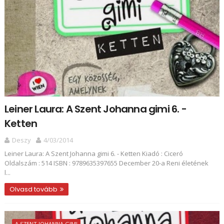
Leiner Laura: A Szent Johanna gimi 6. -
Ketten
Deszy
4/03/2014
Leiner Laura: A Szent Johanna gimi 6. - Ketten Kiadó : Ciceró
Oldalszám : 514 ISBN : 9789635397655 December 20-a Reni életének
l...
Olvasd tovább
A SZENT JOHANNA GIMI