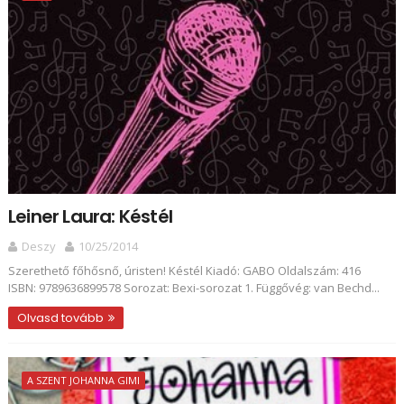
Leiner Laura: Késtél
Deszy
10/25/2014
Szerethető főhősnő, úristen! Késtél Kiadó: GABO Oldalszám: 416
ISBN: 9789636899578 Sorozat: Bexi-sorozat 1. Függővég: van Bechd...
Olvasd tovább
A SZENT JOHANNA GIMI