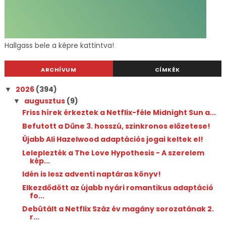
Hallgass bele a képre kattintva!
ARCHÍVUM
CÍMKÉK
2026
(394)
▼
augusztus
(9)
▼
Friss hírek érkeztek a Netflix-féle Midnight Sun a...
Befutott a Dűne 3. hosszú, szinkronos előzetese!
Újabb Ali Hazelwood adaptációs jogai keltek el!
Leleplezték a The Love Hypothesis - A szerelem
kép...
Idén is lesz adventi naptáras könyv!
Elkezdődött az újabb nyári romantikus adaptáció
fo...
Debütált a Netflix Száz év magány sorozatának 2.
r...