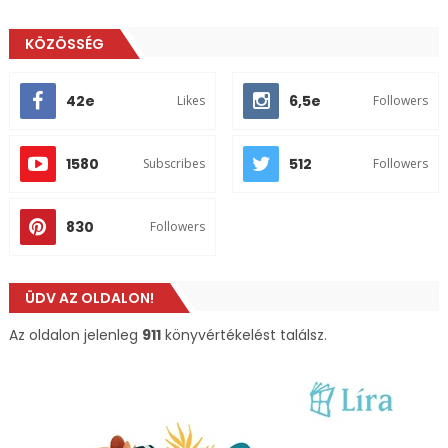
KÖZÖSSÉG
42e
6,5e
Likes
Followers
1580
512
Subscribes
Followers
830
Followers
ÜDV AZ OLDALON!
Az oldalon jelenleg
911
könyvértékelést találsz.