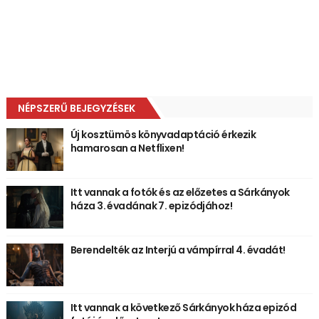
NÉPSZERŰ BEJEGYZÉSEK
Új kosztümös könyvadaptáció érkezik
hamarosan a Netflixen!
Itt vannak a fotók és az előzetes a Sárkányok
háza 3. évadának 7. epizódjához!
Berendelték az Interjú a vámpírral 4. évadát!
Itt vannak a következő Sárkányok háza epizód