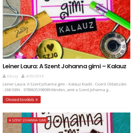
Leiner Laura: A Szent Johanna gimi – Kalauz
Deszy
4/05/2014
Leiner Laura: A Szent Johanna gimi – Kalauz Kiadó : Ciceró Oldalszám
: 268 ISBN : 9789635398089 Minden, amit a Szent Johanna g...
Olvasd tovább
A SZENT JOHANNA GIMI