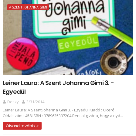
A SZENT JOHANNA GIMI
Leiner Laura: A Szent Johanna Gimi 3. -
Egyedül
Deszy
3/31/2014
Leiner Laura: A Szent Johanna Gimi 3. - Egyedül Kiadó : Ciceró
Oldalszám : 458 ISBN : 9789635397204 Reni alig várja, hogy a nyá...
Olvasd tovább