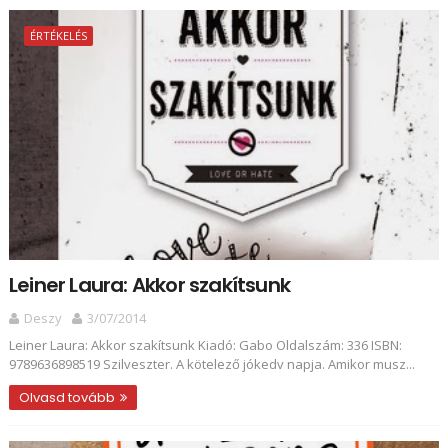
ÉRTÉKELÉS
Leiner Laura: Akkor szakítsunk
Deszy
3/07/2014
Leiner Laura: Akkor szakítsunk Kiadó: Gabo Oldalszám: 336 ISBN:
9789636898519 Szilveszter. A kötelező jókedv napja. Amikor musz...
Olvasd tovább