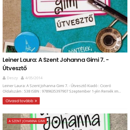
Leiner Laura: A Szent Johanna Gimi 7. -
Útvesztő
Deszy
4/05/2014
Leiner Laura: A Szent Johanna Gimi 7. - Útvesztő Kiadó : Ciceró
Oldalszám : 538 ISBN : 9789635397907 Szeptember 1-jén Reniék im...
Olvasd tovább
A SZENT JOHANNA GIMI