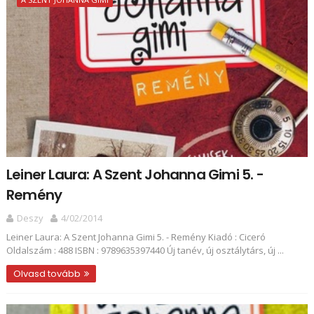
Leiner Laura: A Szent Johanna Gimi 5. -
Remény
Deszy
4/02/2014
Leiner Laura: A Szent Johanna Gimi 5. - Remény Kiadó : Ciceró
Oldalszám : 488 ISBN : 9789635397440 Új tanév, új osztálytárs, új ...
Olvasd tovább