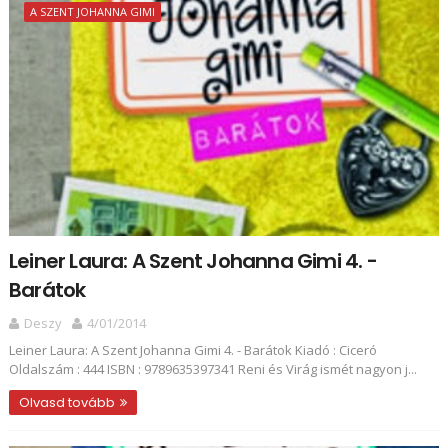
A SZENT JOHANNA GIMI
Leiner Laura: A Szent Johanna Gimi 4. -
Barátok
Deszy
4/01/2014
Leiner Laura: A Szent Johanna Gimi 4. - Barátok Kiadó : Ciceró
Oldalszám : 444 ISBN : 9789635397341 Reni és Virág ismét nagyon j...
Olvasd tovább