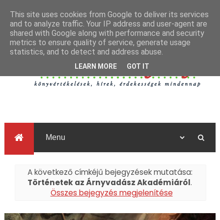
This site uses cookies from Google to deliver its services
and to analyze traffic. Your IP address and user-agent are
shared with Google along with performance and security
metrics to ensure quality of service, generate usage
statistics, and to detect and address abuse.
LEARN MORE
GOT IT
A következő címkéjű bejegyzések mutatása:
Történetek az Árnyvadász Akadémiáról
.
Összes bejegyzés megjelenítése