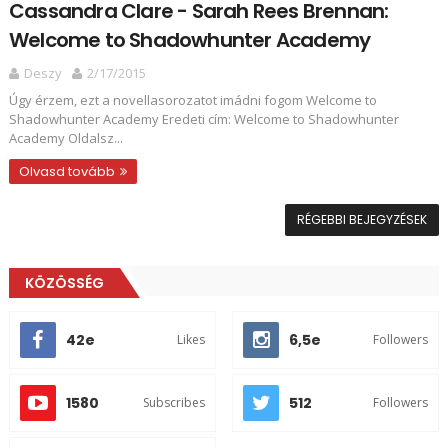
Cassandra Clare - Sarah Rees Brennan:
Welcome to Shadowhunter Academy
Deszy
2/17/2015
Úgy érzem, ezt a novellasorozatot imádni fogom Welcome to
Shadowhunter Academy Eredeti cím: Welcome to Shadowhunter
Academy Oldalsz...
Olvasd tovább
RÉGEBBI BEJEGYZÉSEK
KÖZÖSSÉG
42e
6,5e
Likes
Followers
1580
512
Subscribes
Followers