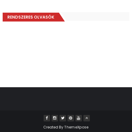
RENDSZERES OLVASÓK
Created By
ThemeXpose