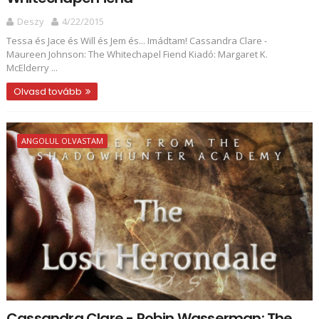
Deszy
4/22/2015
Tessa és Jace és Will és Jem és... Imádtam! Cassandra Clare -
Maureen Johnson: The Whitechapel Fiend Kiadó: Margaret K.
McElderry ...
Olvasd tovább
ANGOLUL OLVASTAM
Cassandra Clare - Robin Wasserman: The