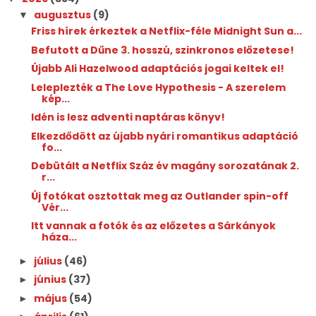
augusztus
(9)
▼
Friss hírek érkeztek a Netflix-féle Midnight Sun a...
Befutott a Dűne 3. hosszú, szinkronos előzetese!
Újabb Ali Hazelwood adaptációs jogai keltek el!
Leleplezték a The Love Hypothesis - A szerelem
kép...
Idén is lesz adventi naptáras könyv!
Elkezdődött az újabb nyári romantikus adaptáció
fo...
Debütált a Netflix Száz év magány sorozatának 2.
r...
Új fotókat osztottak meg az Outlander spin-off
Vér...
Itt vannak a fotók és az előzetes a Sárkányok
háza...
július
(46)
►
június
(37)
►
május
(54)
►