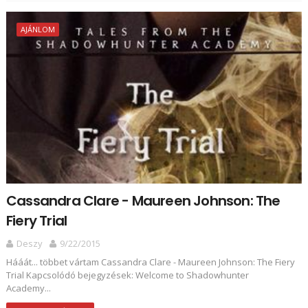
AJÁNLOM
Cassandra Clare - Maureen Johnson: The
Fiery Trial
Deszy
9/22/2015
Hááát... többet vártam Cassandra Clare - Maureen Johnson: The Fiery
Trial Kapcsolódó bejegyzések: Welcome to Shadowhunter
Academy...