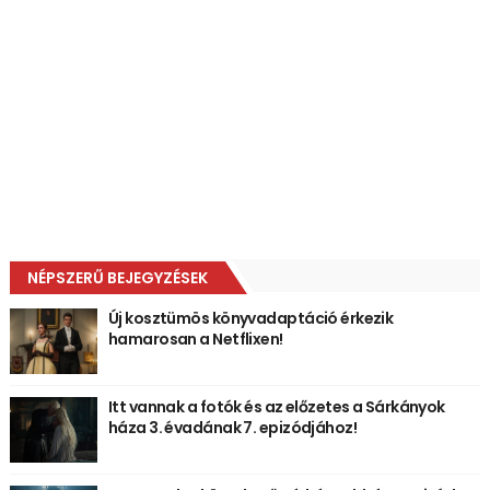
NÉPSZERŰ BEJEGYZÉSEK
Új kosztümös könyvadaptáció érkezik
hamarosan a Netflixen!
Itt vannak a fotók és az előzetes a Sárkányok
háza 3. évadának 7. epizódjához!