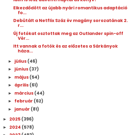
Elkezdődött az újabb nyári romantikus adaptáció
fo...
Debütált a Netflix Száz év magány sorozatának 2.
r...
Új fotókat osztottak meg az Outlander spin-off
Vér...
Itt vannak a fotók és az előzetes a Sárkányok
háza...
július
(46)
►
június
(37)
►
május
(54)
►
április
(61)
►
március
(44)
►
február
(62)
►
január
(81)
►
2025
(396)
►
2024
(578)
►