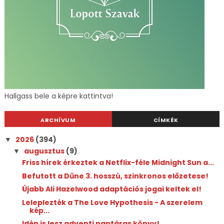
Hallgass bele a képre kattintva!
ARCHÍVUM
CÍMKÉK
2026
(394)
▼
augusztus
(9)
▼
Friss hírek érkeztek a Netflix-féle Midnight Sun a...
Befutott a Dűne 3. hosszú, szinkronos előzetese!
Újabb Ali Hazelwood adaptációs jogai keltek el!
Leleplezték a The Love Hypothesis - A szerelem
kép...
Idén is lesz adventi naptáras könyv!