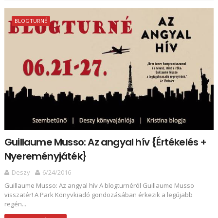
BLOGTURNÉ
Guillaume Musso: Az angyal hív {Értékelés +
Nyereményjáték}
Deszy
6/24/2016
Guillaume Musso: Az angyal hív A blogturnéról Guillaume Musso
visszatér! A Park Könyvkiadó gondozásában érkezik a legújabb
regén...