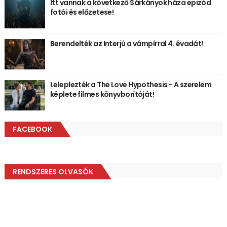
Itt vannak a következő Sárkányok háza epizód
fotói és előzetese!
Berendelték az Interjú a vámpírral 4. évadát!
Leleplezték a The Love Hypothesis - A szerelem
képlete filmes könyvborítóját!
FACEBOOK
RENDSZERES OLVASÓK