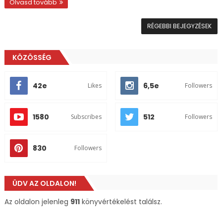
Olvasd tovább
RÉGEBBI BEJEGYZÉSEK
KÖZÖSSÉG
42e
6,5e
Likes
Followers
1580
512
Subscribes
Followers
830
Followers
ÜDV AZ OLDALON!
Az oldalon jelenleg
911
könyvértékelést találsz.