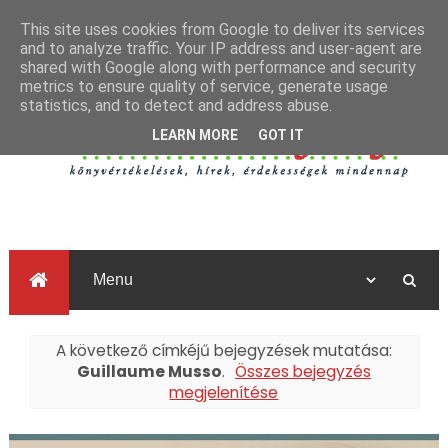
This site uses cookies from Google to deliver its services
and to analyze traffic. Your IP address and user-agent are
shared with Google along with performance and security
metrics to ensure quality of service, generate usage
statistics, and to detect and address abuse.
LEARN MORE
GOT IT
A következő címkéjű bejegyzések mutatása:
Guillaume Musso
.
Összes bejegyzés
megjelenítése