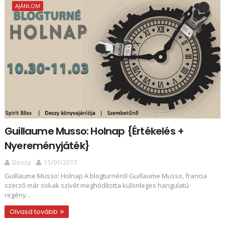
AJÁNLOM
Guillaume Musso: Holnap {Értékelés +
Nyereményjáték}
Deszy
11/01/2017
Guillaume Musso: Holnap A blogturnéról Guillaume Musso, francia
szerző már sokak szívét meghódította különleges hangulatú
regény...
Olvasd tovább