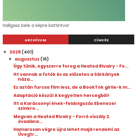
Hallgass bele a képre kattintva!
ARCHÍVUM
CÍMKÉK
2026
(401)
▼
augusztus
(16)
▼
Úgy tűnik, egyszerre forog a Heated Rivalry - Fo...
Itt vannak a fotók és az előzetes a Sárkányok
háza...
Ez aztán furcsa film lesz, de a BookTok girlie-k m...
Adaptáció készül A kegyetlen hercegből!
Itt a Karácsonyi ének-feldolgozás Ebenezer
szinkro...
Megvan a Heated Rivalry - Forró viszály 2.
évadána...
Hamarosan végre újra lehet majd rendelni az
Üvegtr...