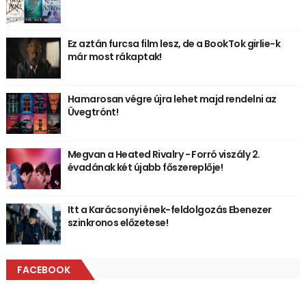
Ez aztán furcsa film lesz, de a BookTok girlie-k
már most rákaptak!
Hamarosan végre újra lehet majd rendelni az
Üvegtrónt!
Megvan a Heated Rivalry - Forró viszály 2.
évadának két újabb főszereplője!
Itt a Karácsonyi ének-feldolgozás Ebenezer
szinkronos előzetese!
FACEBOOK