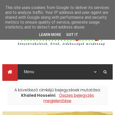
This site uses cookies from Google to deliver its services
and to analyze traffic. Your IP address and user-agent are
shared with Google along with performance and security
metrics to ensure quality of service, generate usage
statistics, and to detect and address abuse.
LEARN MORE
GOT IT
A következő címkéjű bejegyzések mutatása:
Khaled Hosseini
.
Összes bejegyzés
megjelenítése