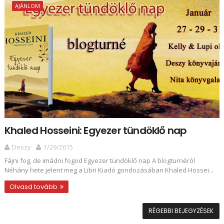
AJÁNLOM
Khaled Hosseini: Egyezer tündöklő nap
Deszy
1/29/2015
Fájni fog, de imádni fogod Egyezer tündöklő nap A blogturnéról
Néhány hete jelent meg a Libri Kiadó gondozásában Khaled Hossei...
Olvasd tovább
RÉGEBBI BEJEGYZÉSEK