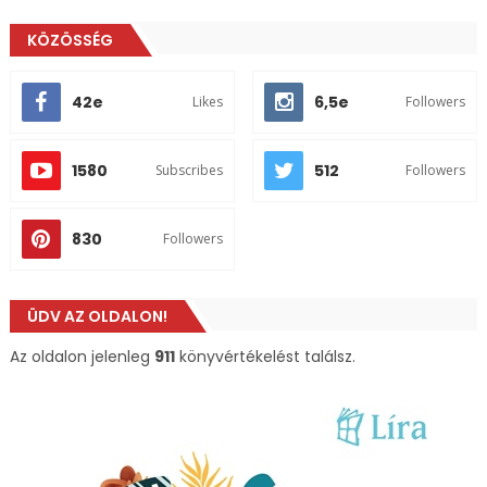
KÖZÖSSÉG
42e
6,5e
Likes
Followers
1580
512
Subscribes
Followers
830
Followers
ÜDV AZ OLDALON!
Az oldalon jelenleg
911
könyvértékelést találsz.