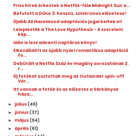
Friss hírek érkeztek a Netflix-féle Midnight Sun a...
Befutott a Dűne 3. hosszú, szinkronos előzetese!
Újabb Ali Hazelwood adaptációs jogai keltek el!
Leleplezték a The Love Hypothesis - A szerelem
kép...
Idén is lesz adventi naptáras könyv!
Elkezdődött az újabb nyári romantikus adaptáció
fo...
Debütált a Netflix Száz év magány sorozatának 2.
r...
Új fotókat osztottak meg az Outlander spin-off
Vér...
Itt vannak a fotók és az előzetes a Sárkányok
háza...
július
(46)
►
június
(37)
►
május
(54)
►
április
(61)
►