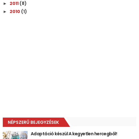
2011
(8)
►
2010
(1)
►
NÉPSZERŰ BEJEGYZÉSEK
Adaptáció készül A kegyetlen hercegből!