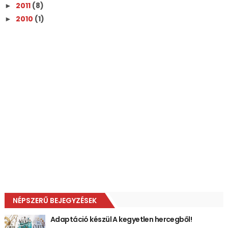
2011
(8)
►
2010
(1)
►
NÉPSZERŰ BEJEGYZÉSEK
Adaptáció készül A kegyetlen hercegből!