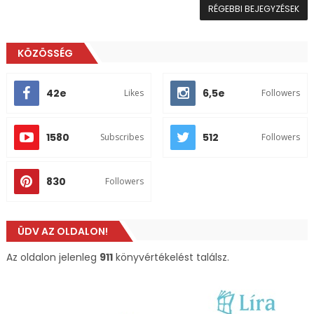
RÉGEBBI BEJEGYZÉSEK
KÖZÖSSÉG
42e
6,5e
Likes
Followers
1580
512
Subscribes
Followers
830
Followers
ÜDV AZ OLDALON!
Az oldalon jelenleg
911
könyvértékelést találsz.