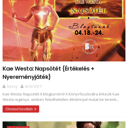
Kae Westa: Napsötét {Értékelés +
Nyereményjáték}
Deszy
4/23/2017
Kae Westa: Napsötét A blogturnéról A Könyvfesztiválra érkezik Kae
Westa regénye, amiben feledhetetlen élménnyel mutat be teremt...
Olvasd tovább