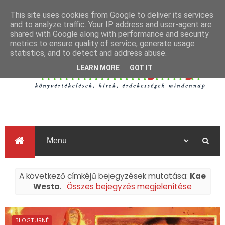
This site uses cookies from Google to deliver its services
and to analyze traffic. Your IP address and user-agent are
shared with Google along with performance and security
metrics to ensure quality of service, generate usage
statistics, and to detect and address abuse.
LEARN MORE
GOT IT
A következő címkéjű bejegyzések mutatása:
Kae
Westa
.
Összes bejegyzés megjelenítése
BLOGTURNÉ