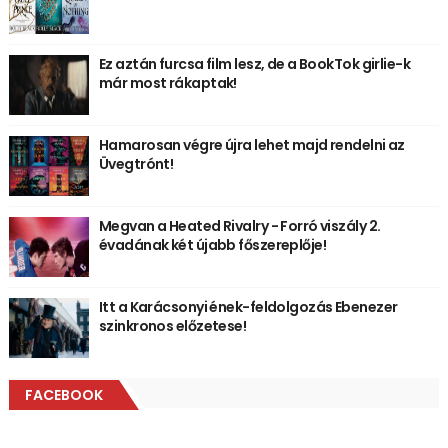
Ez aztán furcsa film lesz, de a BookTok girlie-k
már most rákaptak!
Hamarosan végre újra lehet majd rendelni az
Üvegtrónt!
Megvan a Heated Rivalry - Forró viszály 2.
évadának két újabb főszereplője!
Itt a Karácsonyi ének-feldolgozás Ebenezer
szinkronos előzetese!
FACEBOOK