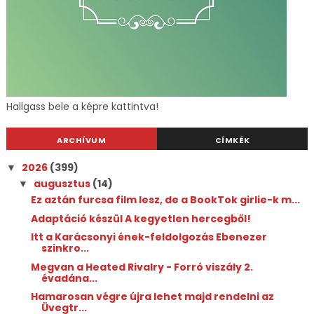
Hallgass bele a képre kattintva!
ARCHÍVUM
CÍMKÉK
2026
(399)
▼
augusztus
(14)
▼
Ez aztán furcsa film lesz, de a BookTok girlie-k m...
Adaptáció készül A kegyetlen hercegből!
Itt a Karácsonyi ének-feldolgozás Ebenezer
szinkro...
Megvan a Heated Rivalry - Forró viszály 2.
évadána...
Hamarosan végre újra lehet majd rendelni az
Üvegtr...