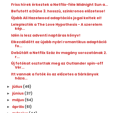
Friss hírek érkeztek a Netflix-féle Midnight Sun a...
Befutott a Dűne 3. hosszú, szinkronos előzetese!
Újabb Ali Hazelwood adaptációs jogai keltek el!
Leleplezték a The Love Hypothesis - A szerelem
kép...
Idén is lesz adventi naptáras könyv!
Elkezdődött az újabb nyári romantikus adaptáció
fo...
Debütált a Netflix Száz év magány sorozatának 2.
r...
Új fotókat osztottak meg az Outlander spin-off
Vér...
Itt vannak a fotók és az előzetes a Sárkányok
háza...
július
(46)
►
június
(37)
►
május
(54)
►
április
(61)
►