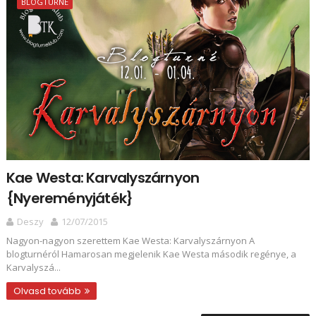
BLOGTURNÉ
Kae Westa: Karvalyszárnyon
{Nyereményjáték}
Deszy
12/07/2015
Nagyon-nagyon szerettem Kae Westa: Karvalyszárnyon A
blogturnéról Hamarosan megjelenik Kae Westa második regénye, a
Karvalyszá...
Olvasd tovább