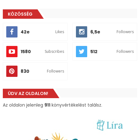
KÖZÖSSÉG
42e
6,5e
Likes
Followers
1580
512
Subscribes
Followers
830
Followers
ÜDV AZ OLDALON!
Az oldalon jelenleg
911
könyvértékelést találsz.