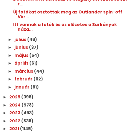
r...
Új fotókat osztottak meg az Outlander spin-off
Vér...
Itt vannak a fotók és az előzetes a Sárkányok
háza...
július
(46)
►
június
(37)
►
május
(54)
►
április
(61)
►
március
(44)
►
február
(62)
►
január
(81)
►
2025
(396)
►
2024
(578)
►
2023
(493)
►
2022
(838)
►
2021
(1145)
►