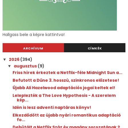
Hallgass bele a képre kattintva!
ARCHÍVUM
CÍMKÉK
2026
(394)
▼
augusztus
(9)
▼
Friss hírek érkeztek a Netflix-féle Midnight Sun a...
Befutott a Dűne 3. hosszú, szinkronos előzetese!
Újabb Ali Hazelwood adaptációs jogai keltek el!
Leleplezték a The Love Hypothesis - A szerelem
kép...
Idén is lesz adventi naptáras könyv!
Elkezdődött az újabb nyári romantikus adaptáció
fo...
Debütált a Netflix Száz év magány sorozatának 2.