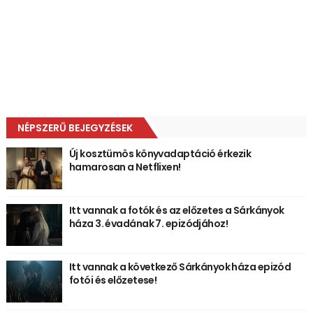
NÉPSZERŰ BEJEGYZÉSEK
Új kosztümös könyvadaptáció érkezik
hamarosan a Netflixen!
Itt vannak a fotók és az előzetes a Sárkányok
háza 3. évadának 7. epizódjához!
Itt vannak a következő Sárkányok háza epizód
fotói és előzetese!