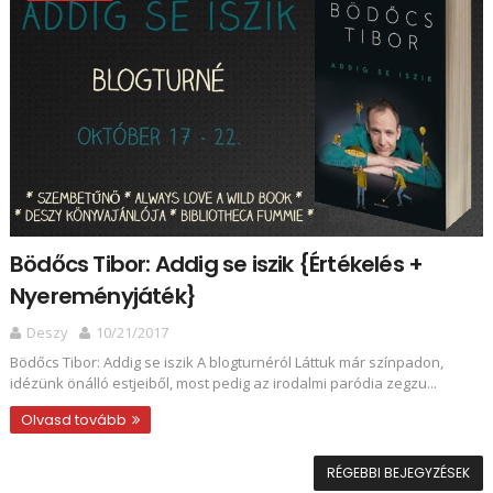
Bödőcs Tibor: Addig ​se iszik {Értékelés +
Nyereményjáték}
Deszy
10/21/2017
Bödőcs Tibor: Addig ​se iszik A blogturnéról Láttuk már színpadon,
idézünk önálló estjeiből, most pedig az irodalmi paródia zegzu...
Olvasd tovább
RÉGEBBI BEJEGYZÉSEK