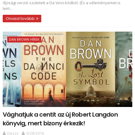
ifjúsági verzió született a Da Vinci-kódból. (És a véleményemet is
leírt...
Olvasd tovább
DAN BROWN HÍREK
Vághatjuk a centit az új Robert Langdon
könyvig, mert bizony érkezik!
Deszy
9/28/2016