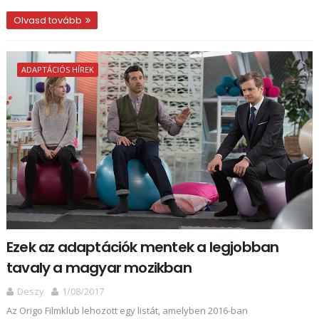
Olvasd tovább
ADAPTÁCIÓS HÍREK
Ezek az adaptációk mentek a legjobban
tavaly a magyar mozikban
Deszy
1/08/2017
Az Origo Filmklub lehozott egy listát, amelyben 2016-ban