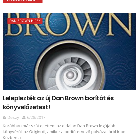
DAN BROWN HÍREK
Leleplezték az új Dan Brown borítót és
könyvelőzetest!
Deszy
6/28/2017
Korábban már szót ejtettem az oldalon Dan Brown legújabb
könyvéről, az Originról, amikor a borítótervező pályázat áról írtam.
Közben a ...