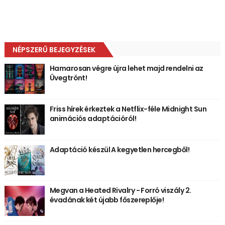
NÉPSZERŰ BEJEGYZÉSEK
Hamarosan végre újra lehet majd rendelni az
Üvegtrónt!
Friss hírek érkeztek a Netflix-féle Midnight Sun
animációs adaptációról!
Adaptáció készül A kegyetlen hercegből!
Megvan a Heated Rivalry - Forró viszály 2.
évadának két újabb főszereplője!