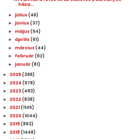
háza...
július
(46)
►
június
(37)
►
május
(54)
►
április
(61)
►
március
(44)
►
február
(62)
►
január
(81)
►
2025
(396)
►
2024
(578)
►
2023
(493)
►
2022
(838)
►
2021
(1145)
►
2020
(1044)
►
2019
(863)
►
2018
(1448)
►