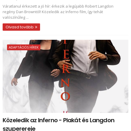
Váratlanul érkezett a jó hír: érkezik a legújabb Robert Langdon
regény Dan Browntól! Közeledik az Inferno film, így tehát
valószínűleg ...
Olvasd tovább
ADAPTÁCIÓS HÍREK
Közeledik az Inferno - Plakát és Langdon
szuperereje