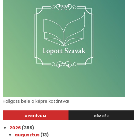
Hallgass bele a képre kattintva!
ARCHÍVUM
CÍMKÉK
2026
(398)
▼
augusztus
(13)
▼