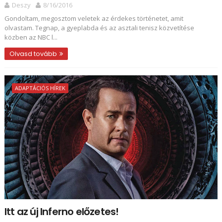
Deszy
8/16/2016
Gondoltam, megosztom veletek az érdekes történetet, amit
olvastam. Tegnap, a gyeplabda és az asztali tenisz közvetítése
közben az NBC l...
Olvasd tovább
ADAPTÁCIÓS HÍREK
Itt az új Inferno előzetes!