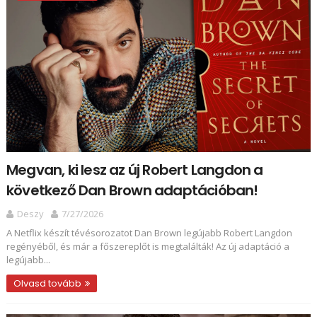
Megvan, ki lesz az új Robert Langdon a
következő Dan Brown adaptációban!
Deszy
7/27/2026
A Netflix készít tévésorozatot Dan Brown legújabb Robert Langdon
regényéből, és már a főszereplőt is megtalálták! Az új adaptáció a
legújabb...
Olvasd tovább