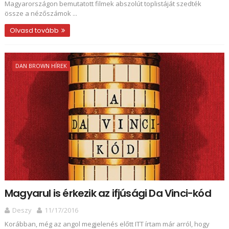
Magyarországon bemutatott filmek abszolút toplistáját szedték
össze a nézőszámok ...
Olvasd tovább
DAN BROWN HÍREK
Magyarul is érkezik az ifjúsági Da Vinci-kód
Deszy
11/17/2016
Korábban, még az angol megjelenés előtt ITT írtam már arról, hogy