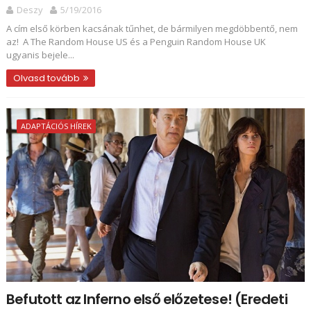
Deszy
5/19/2016
A cím első körben kacsának tűnhet, de bármilyen megdöbbentő, nem
az! A The Random House US és a Penguin Random House UK
ugyanis bejele...
Olvasd tovább
ADAPTÁCIÓS HÍREK
Befutott az Inferno első előzetese! (Eredeti