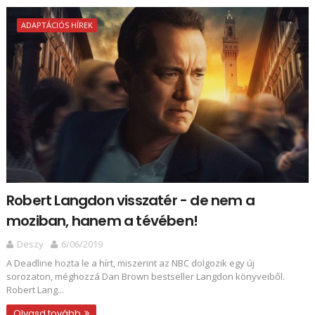
ADAPTÁCIÓS HÍREK
Robert Langdon visszatér - de nem a
moziban, hanem a tévében!
Deszy
6/06/2019
A Deadline hozta le a hírt, miszerint az NBC dolgozik egy új
sorozaton, méghozzá Dan Brown bestseller Langdon könyveiből.
Robert Lang...
Olvasd tovább