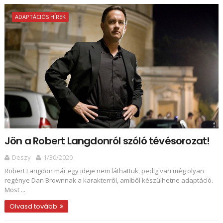
ADAPTÁCIÓS HÍREK
Jön a Robert Langdonról szóló tévésorozat!
Deszy
1/30/2020
Robert Langdon már egy ideje nem láthattuk, pedig van még olyan
regénye Dan Brownnak a karakterről, amiből készülhetne adaptáció.
Most ...
Olvasd tovább