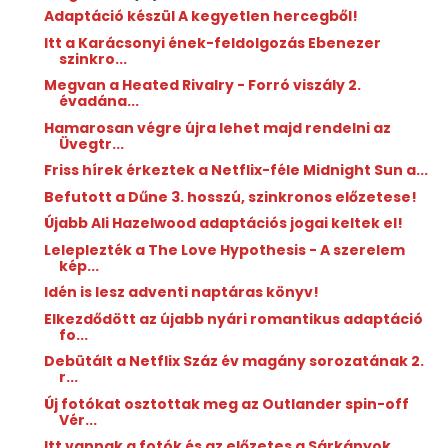
Adaptáció készül A kegyetlen hercegből!
Itt a Karácsonyi ének-feldolgozás Ebenezer
szinkro...
Megvan a Heated Rivalry - Forró viszály 2.
évadána...
Hamarosan végre újra lehet majd rendelni az
Üvegtr...
Friss hírek érkeztek a Netflix-féle Midnight Sun a...
Befutott a Dűne 3. hosszú, szinkronos előzetese!
Újabb Ali Hazelwood adaptációs jogai keltek el!
Leleplezték a The Love Hypothesis - A szerelem
kép...
Idén is lesz adventi naptáras könyv!
Elkezdődött az újabb nyári romantikus adaptáció
fo...
Debütált a Netflix Száz év magány sorozatának 2.
r...
Új fotókat osztottak meg az Outlander spin-off
Vér...
Itt vannak a fotók és az előzetes a Sárkányok