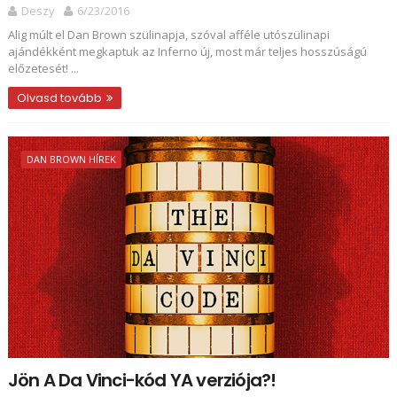
Deszy
6/23/2016
Alig múlt el Dan Brown szülinapja, szóval afféle utószülinapi
ajándékként megkaptuk az Inferno új, most már teljes hosszúságú
előzetesét! ...
Olvasd tovább
DAN BROWN HÍREK
Jön A Da Vinci-kód YA verziója?!