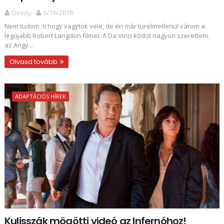
Deszy
9/16/2016
Nem tudom, ti hogy vagytok vele, de én már türelmetlenül várom a
legújabb Robert Langdon filmet. A Da Vinci kódot nagyon szerettem,
az Angy...
Olvasd tovább
ADAPTÁCIÓS HÍREK
Kulisszák mögötti videó az Infernóhoz!