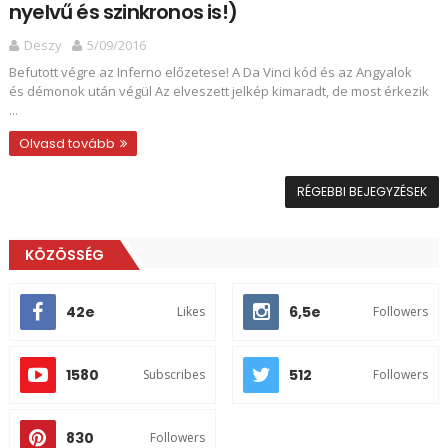
nyelvű és szinkronos is!)
Deszy
5/09/2016
Befutott végre az Inferno előzetese! A Da Vinci kód és az Angyalok
és démonok után végül Az elveszett jelkép kimaradt, de most érkezik
...
Olvasd tovább
RÉGEBBI BEJEGYZÉSEK
KÖZÖSSÉG
42e
6,5e
Likes
Followers
1580
512
Subscribes
Followers
830
Followers