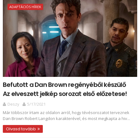
ADAPTÁCIÓS HÍREK
Befutott a Dan Brown regényéből készülő
Az elveszett jelkép sorozat első előzetese!
Deszy
5/17/2021
Már többször írtam az oldalon arról, hogy tévésorozatot terveznek
Dan Brown Robert Langdon karakterével, és most megkapta a hiv...
Olvasd tovább