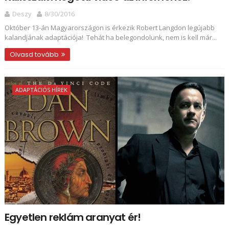
Deszy
8/30/2016
Október 13-án Magyarországon is érkezik Robert Langdon legújabb
kalandjának adaptációja! Tehát ha belegondolunk, nem is kell már...
Olvasd tovább
ADAPTÁCIÓS HÍREK
Egyetlen reklám aranyat ér!