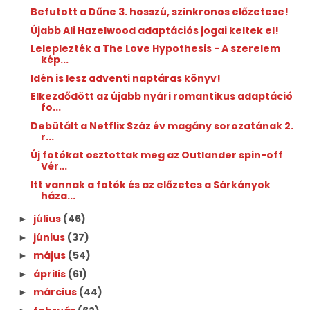
Befutott a Dűne 3. hosszú, szinkronos előzetese!
Újabb Ali Hazelwood adaptációs jogai keltek el!
Leleplezték a The Love Hypothesis - A szerelem
kép...
Idén is lesz adventi naptáras könyv!
Elkezdődött az újabb nyári romantikus adaptáció
fo...
Debütált a Netflix Száz év magány sorozatának 2.
r...
Új fotókat osztottak meg az Outlander spin-off
Vér...
Itt vannak a fotók és az előzetes a Sárkányok
háza...
július
(46)
►
június
(37)
►
május
(54)
►
április
(61)
►
március
(44)
►