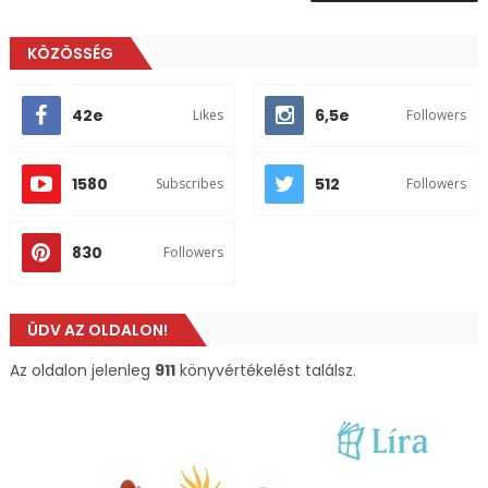
KÖZÖSSÉG
42e
6,5e
Likes
Followers
1580
512
Subscribes
Followers
830
Followers
ÜDV AZ OLDALON!
Az oldalon jelenleg
911
könyvértékelést találsz.