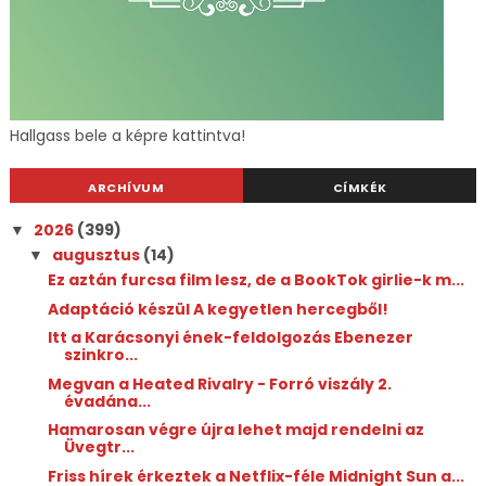
Hallgass bele a képre kattintva!
ARCHÍVUM
CÍMKÉK
2026
(399)
▼
augusztus
(14)
▼
Ez aztán furcsa film lesz, de a BookTok girlie-k m...
Adaptáció készül A kegyetlen hercegből!
Itt a Karácsonyi ének-feldolgozás Ebenezer
szinkro...
Megvan a Heated Rivalry - Forró viszály 2.
évadána...
Hamarosan végre újra lehet majd rendelni az
Üvegtr...
Friss hírek érkeztek a Netflix-féle Midnight Sun a...