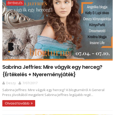
ÉRTÉKELÉS
Sabrina Jeffries: Mire ​vágyik egy herceg?
{Értékelés + Nyereményjáték}
Deszy
7/07/2017
Sabrina Jeffries: Mire ​vágyik egy herceg? A blogturnéról A General
Press jóvoltából megjelent Sabrina Jeffries legújabb regé...
Olvasd tovább