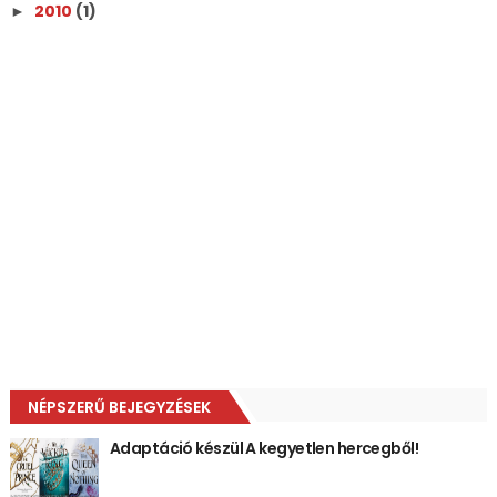
2010
(1)
►
NÉPSZERŰ BEJEGYZÉSEK
Adaptáció készül A kegyetlen hercegből!