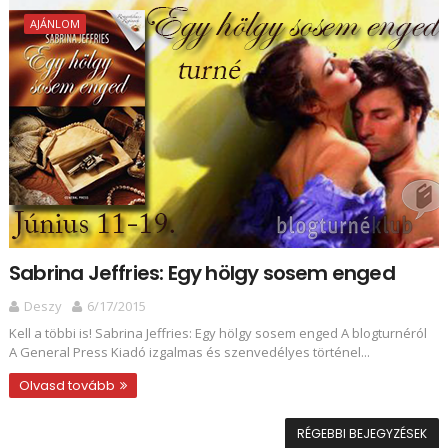
AJÁNLOM
Sabrina Jeffries: Egy hölgy sosem enged
Deszy
6/17/2015
Kell a többi is! Sabrina Jeffries: Egy hölgy sosem enged A blogturnéról
A General Press Kiadó izgalmas és szenvedélyes történel...
Olvasd tovább
RÉGEBBI BEJEGYZÉSEK