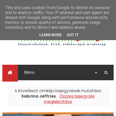
This site uses cookies from Google to deliver its services
and to analyze traffic. Your IP address and user-agent are
shared with Google along with performance and security
metrics to ensure quality of service, generate usage
statistics, and to detect and address abuse.
LEARN MORE
GOT IT
A következő címkéjű bejegyzések mutatása:
Sabrina Jeffries
.
Összes bejegyzés
megjelenítése