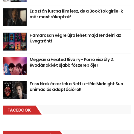
Ez aztán furcsa film lesz, de a BookTok girlie-k
már most rákaptak!
Hamarosan végre újra lehet majd rendelni az
Üvegtrónt!
Megvan a Heated Rivalry - Forró viszály 2.
évadának két újabb főszereplője!
Friss hírek érkeztek a Netflix-féle Midnight Sun
animációs adaptációról!
FACEBOOK