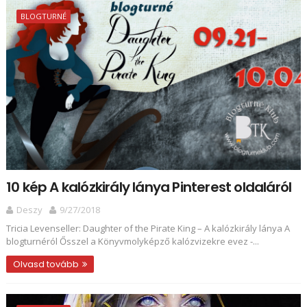
BLOGTURNÉ
10 kép A kalózkirály lánya Pinterest oldaláról
Deszy
9/27/2018
Tricia Levenseller: Daughter ​of the Pirate King – A kalózkirály lánya A
blogturnéról Ősszel a Könyvmolyképző kalózvizekre evez -...
Olvasd tovább