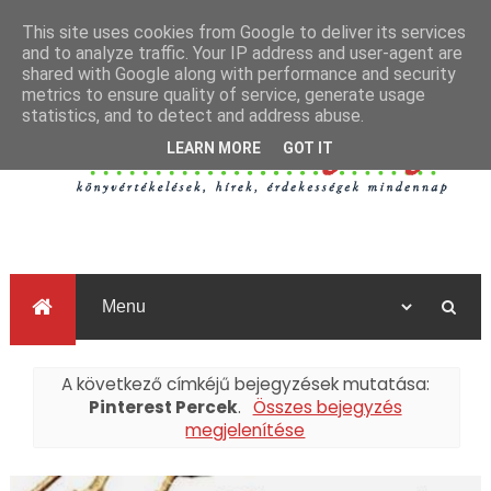
This site uses cookies from Google to deliver its services
and to analyze traffic. Your IP address and user-agent are
shared with Google along with performance and security
metrics to ensure quality of service, generate usage
statistics, and to detect and address abuse.
LEARN MORE
GOT IT
A következő címkéjű bejegyzések mutatása:
Pinterest Percek
.
Összes bejegyzés
megjelenítése