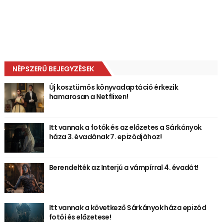
NÉPSZERŰ BEJEGYZÉSEK
Új kosztümös könyvadaptáció érkezik
hamarosan a Netflixen!
Itt vannak a fotók és az előzetes a Sárkányok
háza 3. évadának 7. epizódjához!
Berendelték az Interjú a vámpírral 4. évadát!
Itt vannak a következő Sárkányok háza epizód
fotói és előzetese!