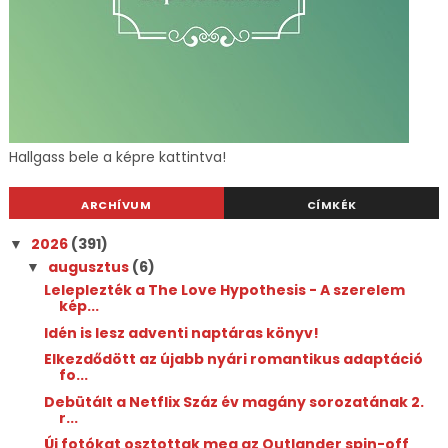
Hallgass bele a képre kattintva!
ARCHÍVUM
CÍMKÉK
2026
(391)
▼
augusztus
(6)
▼
Leleplezték a The Love Hypothesis - A szerelem
kép...
Idén is lesz adventi naptáras könyv!
Elkezdődött az újabb nyári romantikus adaptáció
fo...
Debütált a Netflix Száz év magány sorozatának 2.
r...
Új fotókat osztottak meg az Outlander spin-off