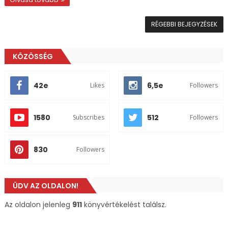
RÉGEBBI BEJEGYZÉSEK
KÖZÖSSÉG
42e
6,5e
Likes
Followers
1580
512
Subscribes
Followers
830
Followers
ÜDV AZ OLDALON!
Az oldalon jelenleg
911
könyvértékelést találsz.