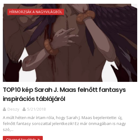
HÍRMORZSÁK A NAGYVILÁGBÓL
TOP10 kép Sarah J. Maas felnőtt fantasys
inspirációs táblájáról
Deszy
5/21/2018
A múlt héten már írtam róla, hogy Sarah J. Maas bejelentette: új,
felnőtt fantasy sorozattal jelentkezik! Ez már önmagában is nagy
szó,...
Olvasd tovább