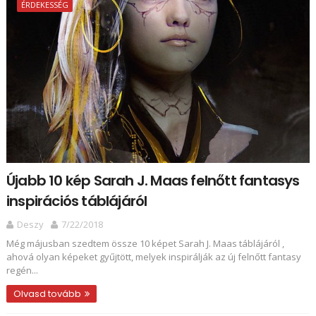
ÉRDEKESSÉG
Újabb 10 kép Sarah J. Maas felnőtt fantasys
inspirációs táblájáról
Deszy
7/22/2018
Még májusban szedtem össze 10 képet Sarah J. Maas táblájáról ,
ahová olyan képeket gyűjtött, melyek inspirálják az új felnőtt fantasy
regén...
Olvasd tovább