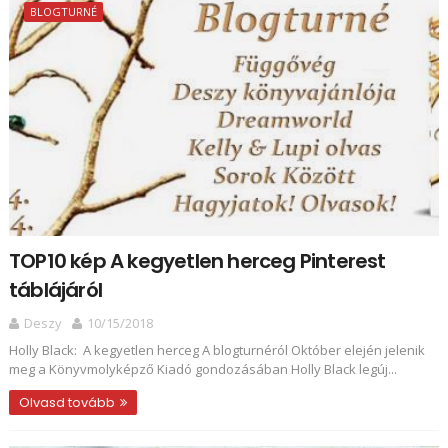
BLOGTURNÉ
TOP10 kép A kegyetlen herceg Pinterest
táblájáról
Deszy
10/15/2018
Holly Black: A kegyetlen herceg A blogturnéról Október elején jelenik
meg a Könyvmolyképző Kiadó gondozásában Holly Black legúj...
Olvasd tovább