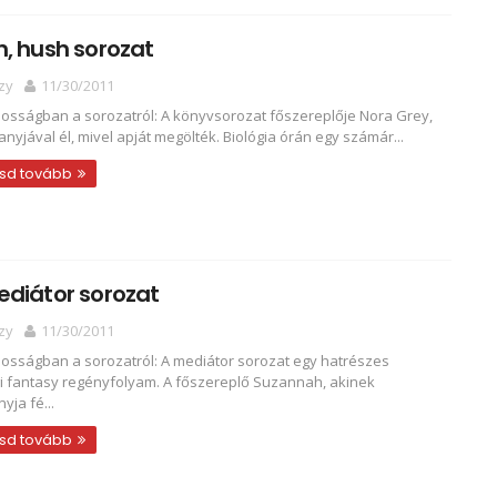
, hush sorozat
zy
11/30/2011
nosságban a sorozatról: A könyvsorozat főszereplője Nora Grey,
 anyjával él, mivel apját megölték. Biológia órán egy számár...
sd tovább
ediátor sorozat
zy
11/30/2011
nosságban a sorozatról: A mediátor sorozat egy hatrészes
gi fantasy regényfolyam. A főszereplő Suzannah, akinek
yja fé...
sd tovább