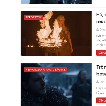
Hú, 
SOROZATOK
rész
Des
Bár mo
sütisü
csak s.
Olva
Trón
HÍRMORZSÁK A NAGYVILÁGBÓL
bes
Des
Figyel
részére
Olva