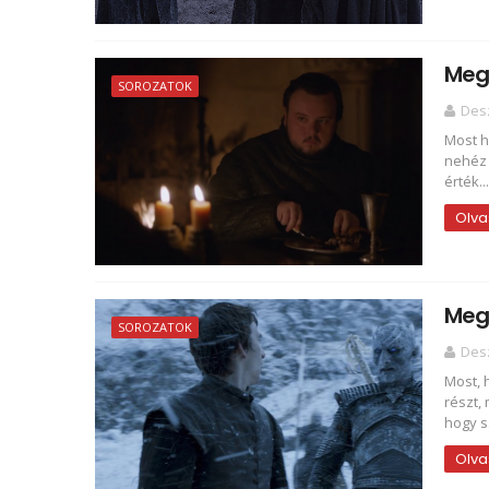
Meg
SOROZATOK
Des
Most h
nehéz 
érték...
Olva
Meg
SOROZATOK
Des
Most, 
részt,
hogy s.
Olva