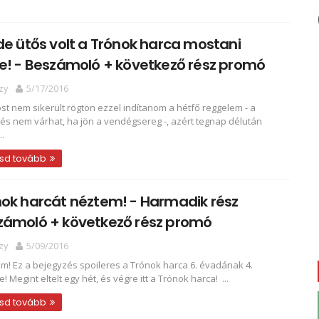
de ütős volt a Trónok harca mostani
e! - Beszámoló + következő rész promó
zy
5/17/2016
st nem sikerült rögtön ezzel indítanom a hétfő reggelem - a
tés nem várhat, ha jön a vendégsereg -, azért tegnap délután
..
sd tovább
ok harcát néztem! - Harmadik rész
zámoló + következő rész promó
zy
5/09/2016
em! Ez a bejegyzés spoileres a Trónok harca 6. évadának 4.
! Megint eltelt egy hét, és végre itt a Trónok harca! ...
sd tovább