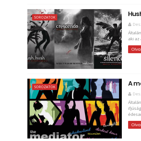
Hush
SOROZATOK
Des
Általá
aki az
Olva
A m
SOROZATOK
Des
Általá
ifjúsá
édesan
Olva