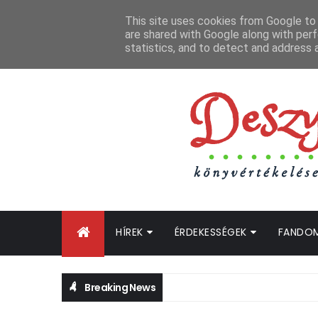
FŐOLDAL
GYIK
BLOGTURNÉ KLUB
OLDALTÉRKÉP
K
This site uses cookies from Google to d
are shared with Google along with perf
statistics, and to detect and address 
HÍREK
ÉRDEKESSÉGEK
FANDO
Breaking News