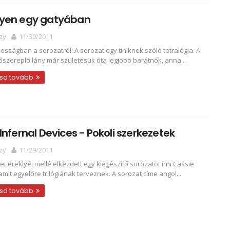
yen egy gatyában
zy
11/30/2011
nosságban a sorozatról: A sorozat egy tiniknek szóló tetralógia. A
őszereplő lány már születésük óta legjobb barátnők, anna...
sd tovább
Infernal Devices - Pokoli szerkezetek
zy
11/29/2011
et ereklyéi mellé elkezdett egy kiegészítő sorozatot írni Cassie
 amit egyelőre trilógiának terveznek. A sorozat címe angol...
sd tovább