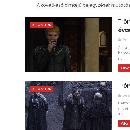
A következő címkéjű bejegyzések mutatá
Tró
SOROZATOK
éva
Des
A mai 
harca 
ne...
Olva
Trón
SOROZATOK
Des
Hétfő 
edzett
a k...
Olva