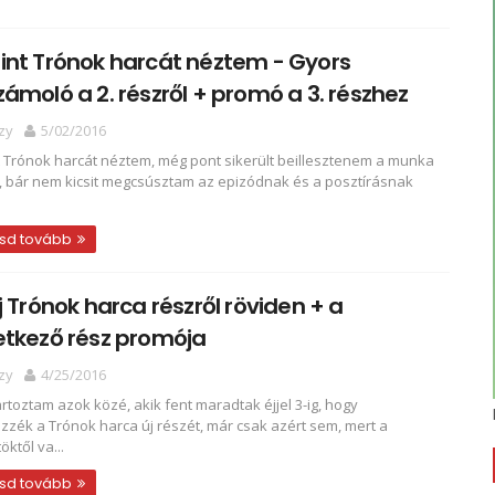
nt Trónok harcát néztem - Gyors
ámoló a 2. részről + promó a 3. részhez
zy
5/02/2016
 Trónok harcát néztem, még pont sikerült beillesztenem a munka
e, bár nem kicsit megcsúsztam az epizódnak és a posztírásnak
sd tovább
j Trónok harca részről röviden + a
etkező rész promója
zy
4/25/2016
rtoztam azok közé, akik fent maradtak éjjel 3-ig, hogy
zék a Trónok harca új részét, már csak azért sem, mert a
öktől va...
sd tovább