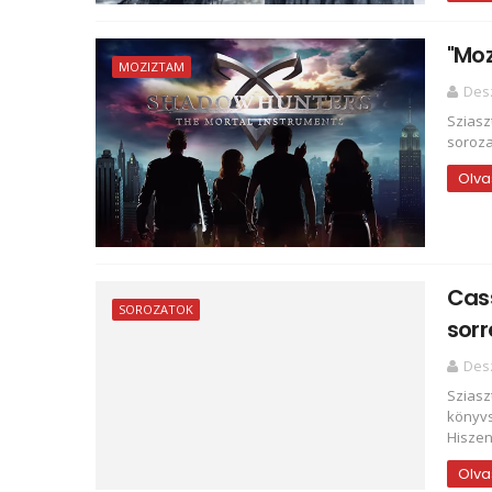
"Mo
MOZIZTAM
Des
Sziasz
soroza
Olva
Cass
SOROZATOK
sor
Des
Sziasz
könyvs
Hiszen 
Olva