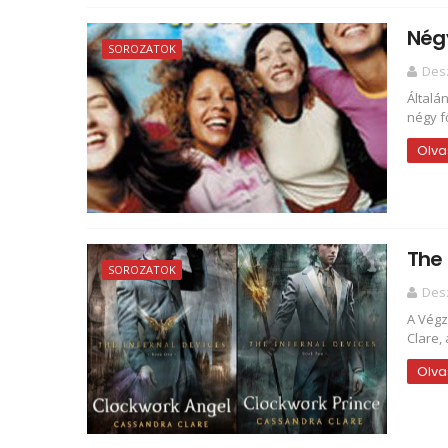
Nég
SOROZATOK
Des
Általá
négy f
Olva
The 
SOROZATOK
Des
A Végz
Clare,
Olva