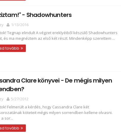
ziztam!" - Shadowhunters
zy
1/13/2016
tok! Tegnap elindult A végzet ereklyéiből készülő Shadowhunters
t, és ma megnéztem az első két részt. Mindenképp szerettem ...
sd tovább
andra Clare könyvei - De mégis milyen
rendben?
zy
5/27/2012
tok! Felmerült a kérdés, hogy Cassandra Clare két
orozatának köteteit mégis milyen sorrendben kellene olvasni.
a sor...
sd tovább