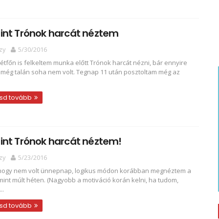
int Trónok harcát néztem
zy
5/30/2016
étfőn is felkeltem munka előtt Trónok harcát nézni, bár ennyire
még talán soha nem volt. Tegnap 11 után posztoltam még az
sd tovább
int Trónok harcát néztem!
zy
5/23/2016
hogy nem volt ünnepnap, logikus módon korábban megnéztem a
 mint múlt héten. (Nagyobb a motiváció korán kelni, ha tudom,
..
sd tovább