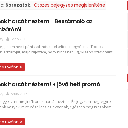
sa:
Sorozatok
.
Összes bejegyzés megjelenítése
nok harcát néztem - Beszámoló az
dzáróról
zy
6/27/2016
reggelem némi pánikkal indult: felkeltem megnézni a Trónok
évadzáróját, majd rájöttem, hogy nincs net. Egy kisebb szívroham:
sd tovább
ok harcát néztem! + jövő heti promó
zy
6/06/2016
reggel van, megint Trónok harcát néztem. És jegyzem meg, egyre
ebb vagyok, mire vége lesz az évadnak, egészen meg is szokom
sd tovább