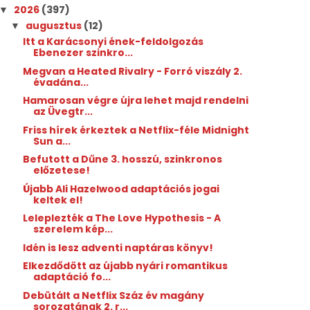
2026
(397)
▼
augusztus
(12)
▼
Itt a Karácsonyi ének-feldolgozás
Ebenezer szinkro...
Megvan a Heated Rivalry - Forró viszály 2.
évadána...
Hamarosan végre újra lehet majd rendelni
az Üvegtr...
Friss hírek érkeztek a Netflix-féle Midnight
Sun a...
Befutott a Dűne 3. hosszú, szinkronos
előzetese!
Újabb Ali Hazelwood adaptációs jogai
keltek el!
Leleplezték a The Love Hypothesis - A
szerelem kép...
Idén is lesz adventi naptáras könyv!
Elkezdődött az újabb nyári romantikus
adaptáció fo...
Debütált a Netflix Száz év magány
sorozatának 2. r...