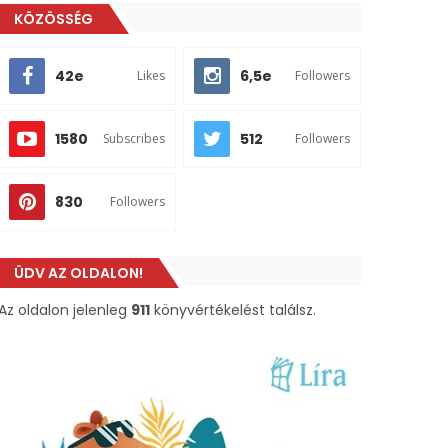
KÖZÖSSÉG
42e
6,5e
Likes
Followers
1580
512
Subscribes
Followers
830
Followers
ÜDV AZ OLDALON!
Az oldalon jelenleg
911
könyvértékelést találsz.