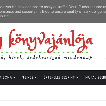
APCSOLAT
LOPOTT SZAVAK KÖNYVES PODCAST
HOGWARTS LEGACY STRE
eliver its services and to analyze traffic. Your IP address and 
ormance and security metrics to ensure quality of service, gen
abuse.
M ZÓNA
SZÍNES
ÉRTÉKELÉS SZERINT
MŰFAJ SZER