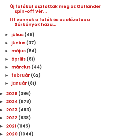
Új fotókat osztottak meg az Outlander
spin-off Vér...
Itt vannak a fotók és az előzetes a
Sárkányok háza...
július
(46)
►
június
(37)
►
május
(54)
►
április
(61)
►
március
(44)
►
február
(62)
►
január
(81)
►
2025
(396)
►
2024
(578)
►
2023
(493)
►
2022
(838)
►
2021
(1145)
►
2020
(1044)
►