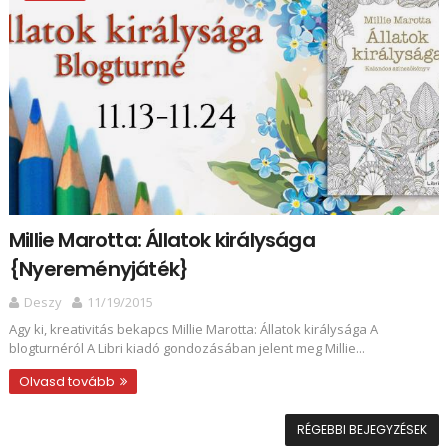
Millie Marotta: Állatok királysága
{Nyereményjáték}
Deszy
11/19/2015
Agy ki, kreativitás bekapcs Millie Marotta: Állatok királysága A
blogturnéról A Libri kiadó gondozásában jelent meg Millie...
Olvasd tovább
RÉGEBBI BEJEGYZÉSEK