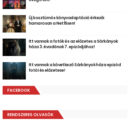
Új kosztümös könyvadaptáció érkezik
hamarosan a Netflixen!
Itt vannak a fotók és az előzetes a Sárkányok
háza 3. évadának 7. epizódjához!
Itt vannak a következő Sárkányok háza epizód
fotói és előzetese!
FACEBOOK
RENDSZERES OLVASÓK