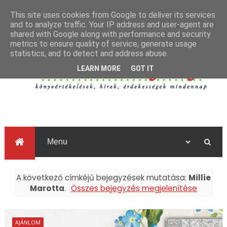
This site uses cookies from Google to deliver its services
and to analyze traffic. Your IP address and user-agent are
shared with Google along with performance and security
metrics to ensure quality of service, generate usage
statistics, and to detect and address abuse.
LEARN MORE
GOT IT
A következő címkéjű bejegyzések mutatása:
Millie
Marotta
.
Összes bejegyzés megjelenítése
AJÁNLOM