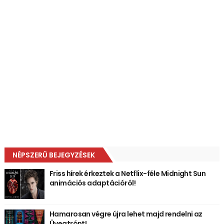
NÉPSZERŰ BEJEGYZÉSEK
Friss hírek érkeztek a Netflix-féle Midnight Sun
animációs adaptációról!
Hamarosan végre újra lehet majd rendelni az
Üvegtrónt!