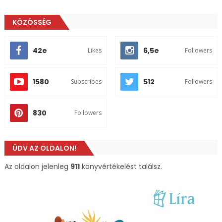
KÖZÖSSÉG
42e
6,5e
Likes
Followers
1580
512
Subscribes
Followers
830
Followers
ÜDV AZ OLDALON!
Az oldalon jelenleg
911
könyvértékelést találsz.