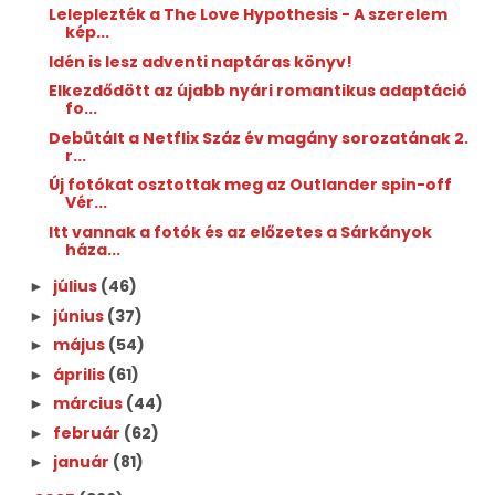
Leleplezték a The Love Hypothesis - A szerelem
kép...
Idén is lesz adventi naptáras könyv!
Elkezdődött az újabb nyári romantikus adaptáció
fo...
Debütált a Netflix Száz év magány sorozatának 2.
r...
Új fotókat osztottak meg az Outlander spin-off
Vér...
Itt vannak a fotók és az előzetes a Sárkányok
háza...
július
(46)
►
június
(37)
►
május
(54)
►
április
(61)
►
március
(44)
►
február
(62)
►
január
(81)
►