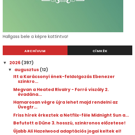
Hallgass bele a képre kattintva!
ARCHÍVUM
CÍMKÉK
2026
(397)
▼
augusztus
(12)
▼
Itt a Karácsonyi ének-feldolgozás Ebenezer
szinkro...
Megvan a Heated Rivalry - Forró viszály 2.
évadána...
Hamarosan végre újra lehet majd rendelni az
Üvegtr...
Friss hírek érkeztek a Netflix-féle Midnight Sun a...
Befutott a Dűne 3. hosszú, szinkronos előzetese!
Újabb Ali Hazelwood adaptációs jogai keltek el!