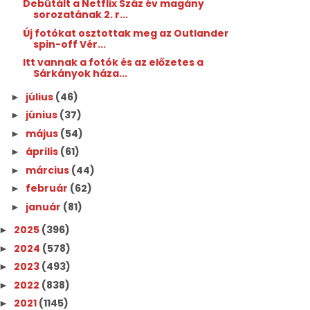
Debütált a Netflix Száz év magány
sorozatának 2. r...
Új fotókat osztottak meg az Outlander
spin-off Vér...
Itt vannak a fotók és az előzetes a
Sárkányok háza...
július
(46)
►
június
(37)
►
május
(54)
►
április
(61)
►
március
(44)
►
február
(62)
►
január
(81)
►
2025
(396)
►
2024
(578)
►
2023
(493)
►
2022
(838)
►
2021
(1145)
►