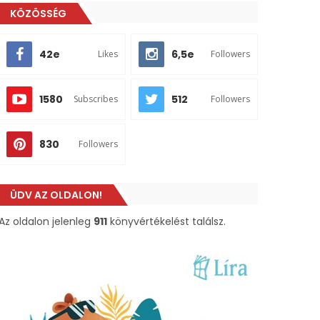
KÖZÖSSÉG
42e
6,5e
Likes
Followers
1580
512
Subscribes
Followers
830
Followers
ÜDV AZ OLDALON!
Az oldalon jelenleg
911
könyvértékelést találsz.