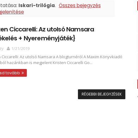
utatása:
Iskari-trilógia
.
Összes bejegyzés
jelenítése
ten Ciccarelli: Az ​utolsó Namsara
ékelés + Nyereményjáték}
zy
1/21/2019
n Ciccarelli: Az ​utolsó Namsara A blogturnéról A Maxim Könyvkiadó
ából hazánkban is megjelent Kristen Ciccarelli Go...
sd tovább
RÉGEBBI BEJEGYZÉSEK