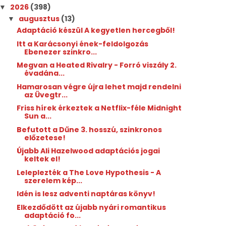
2026
(398)
▼
augusztus
(13)
▼
Adaptáció készül A kegyetlen hercegből!
Itt a Karácsonyi ének-feldolgozás
Ebenezer szinkro...
Megvan a Heated Rivalry - Forró viszály 2.
évadána...
Hamarosan végre újra lehet majd rendelni
az Üvegtr...
Friss hírek érkeztek a Netflix-féle Midnight
Sun a...
Befutott a Dűne 3. hosszú, szinkronos
előzetese!
Újabb Ali Hazelwood adaptációs jogai
keltek el!
Leleplezték a The Love Hypothesis - A
szerelem kép...
Idén is lesz adventi naptáras könyv!
Elkezdődött az újabb nyári romantikus
adaptáció fo...