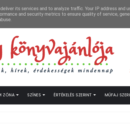
APCSOLAT
LOPOTT SZAVAK KÖNYVES PODCAST
HOGWARTS LEGACY STRE
eliver its services and to analyze traffic. Your IP address and 
ormance and security metrics to ensure quality of service, gen
abuse.
M ZÓNA
SZÍNES
ÉRTÉKELÉS SZERINT
MŰFAJ SZER