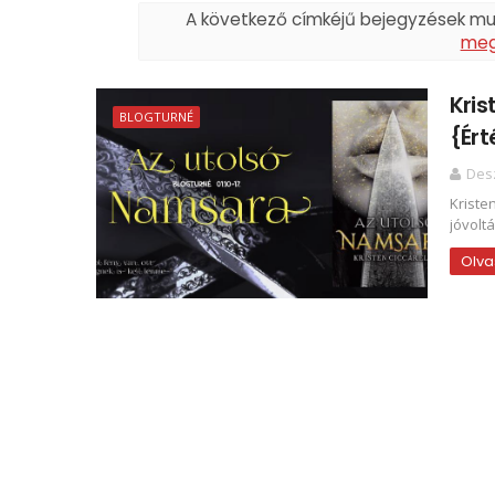
A következő címkéjű bejegyzések m
meg
Kris
BLOGTURNÉ
{Ért
Des
Kriste
jóvolt
Olva