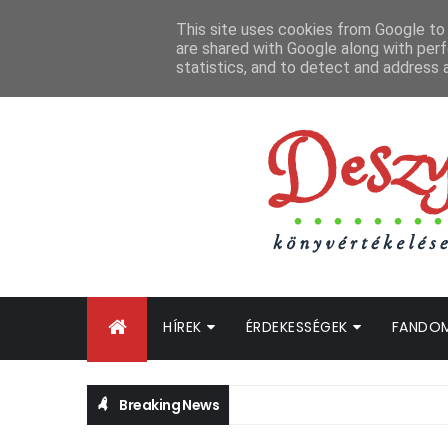
FŐOLDAL
GYIK
BLOGTURNÉ KLUB
OLDALTÉRKÉP
K
This site uses cookies from Google to d
are shared with Google along with perf
statistics, and to detect and address 
HÍREK
ÉRDEKESSÉGEK
FANDO
Breaking News