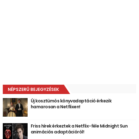
NÉPSZERŰ BEJEGYZÉSEK
Új kosztümös könyvadaptáció érkezik
hamarosan a Netflixen!
Friss hírek érkeztek a Netflix-féle Midnight Sun
animációs adaptációról!