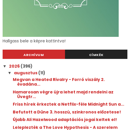
Hallgass bele a képre kattintva!
ARCHÍVUM
CÍMKÉK
2026
(396)
▼
augusztus
(11)
▼
Megvan a Heated Rivalry - Forró viszály 2.
évadána...
Hamarosan végre újra lehet majd rendelni az
Üvegtr...
Friss hírek érkeztek a Netflix-féle Midnight Sun a...
Befutott a Dűne 3. hosszú, szinkronos előzetese!
Újabb Ali Hazelwood adaptációs jogai keltek el!
Leleplezték a The Love Hypothesis - A szerelem