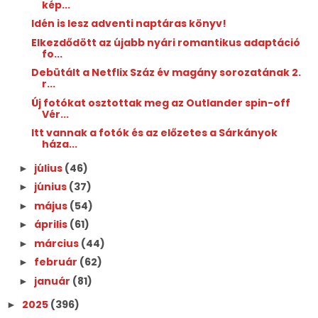
kép...
Idén is lesz adventi naptáras könyv!
Elkezdődött az újabb nyári romantikus adaptáció
fo...
Debütált a Netflix Száz év magány sorozatának 2.
r...
Új fotókat osztottak meg az Outlander spin-off
Vér...
Itt vannak a fotók és az előzetes a Sárkányok
háza...
július
(46)
►
június
(37)
►
május
(54)
►
április
(61)
►
március
(44)
►
február
(62)
►
január
(81)
►
2025
(396)
►