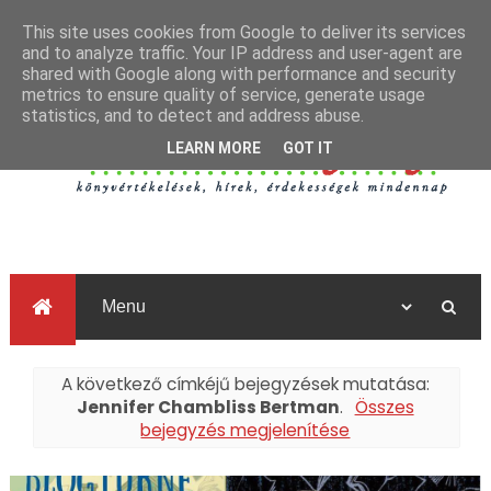
This site uses cookies from Google to deliver its services
and to analyze traffic. Your IP address and user-agent are
shared with Google along with performance and security
metrics to ensure quality of service, generate usage
statistics, and to detect and address abuse.
LEARN MORE
GOT IT
A következő címkéjű bejegyzések mutatása:
Jennifer Chambliss Bertman
.
Összes
bejegyzés megjelenítése