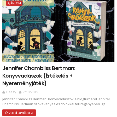
AJÁNLOM
Jennifer Chambliss Bertman:
Könyvvadászok {Értékelés +
Nyereményjáték}
Deszy
7/10/2019
Jennifer Chambliss Bertman: Könyvvadászok A blogturnéról Jennifer
Chambliss Bertman szövevényes és titkokkal teli regényében iga...
Olvasd tovább