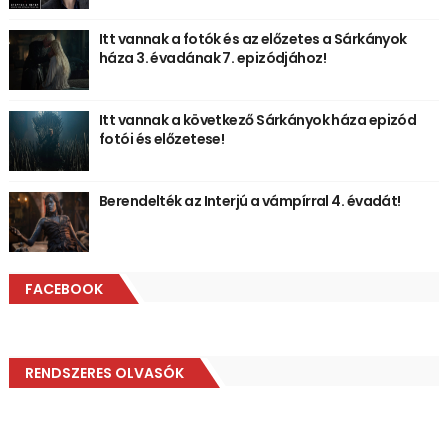
Itt vannak a fotók és az előzetes a Sárkányok
háza 3. évadának 7. epizódjához!
Itt vannak a következő Sárkányok háza epizód
fotói és előzetese!
Berendelték az Interjú a vámpírral 4. évadát!
FACEBOOK
RENDSZERES OLVASÓK