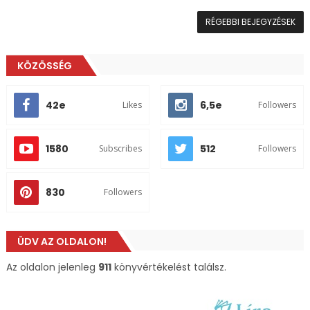
RÉGEBBI BEJEGYZÉSEK
KÖZÖSSÉG
42e
6,5e
Likes
Followers
1580
512
Subscribes
Followers
830
Followers
ÜDV AZ OLDALON!
Az oldalon jelenleg
911
könyvértékelést találsz.