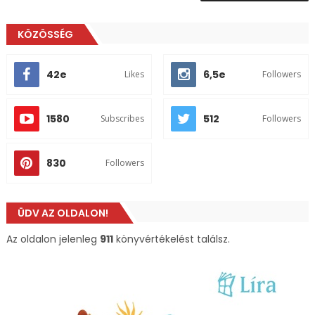
KÖZÖSSÉG
42e
6,5e
Likes
Followers
1580
512
Subscribes
Followers
830
Followers
ÜDV AZ OLDALON!
Az oldalon jelenleg
911
könyvértékelést találsz.