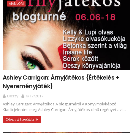
AJÁNLOM
Ashley Carrigan: Árnyjátékos {Értékelés +
Nyereményjáték}
Deszy
6/17/2017
Ashley Carrigan: Árnyjátékos A blogturnéról A Könyvmolyképző
Kiadó jelenteti meg Ashley Carrigan: Árnyjátékos című regényét az i...
Olvasd tovább