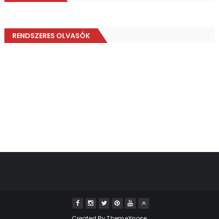
RENDSZERES OLVASÓK
Created By
ThemeXpose