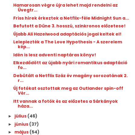
Hamarosan végre újra lehet majd rendelni az
Üvegtr...
Friss hírek érkeztek a Netflix-féle Midnight Sun a...
Befutott a Dűne 3. hosszú, szinkronos előzetese!
Újabb Ali Hazelwood adaptációs jogai keltek el!
Leleplezték a The Love Hypothesis - A szerelem
kép...
Idén is lesz adventi naptáras könyv!
Elkezdődött az újabb nyári romantikus adaptáció
fo...
Debütált a Netflix Száz év magány sorozatának 2.
r...
Új fotókat osztottak meg az Outlander spin-off
Vér...
Itt vannak a fotók és az előzetes a Sárkányok
háza...
július
(46)
►
június
(37)
►
május
(54)
►