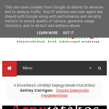
This site uses cookies from Google to deliver its services
and to analyze traffic. Your IP address and user-agent are
shared with Google along with performance and security
metrics to ensure quality of service, generate usage
statistics, and to detect and address abuse.
LEARN MORE
GOT IT
A következő címkéjű bejegyzések mutatása:
Ashley Carrigan
.
Összes bejegyzés
megjelenítése