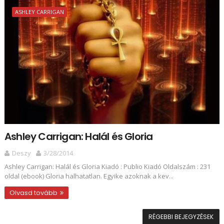
ASHLEY CARRIGAN
Ashley Carrigan: Halál és Gloria
Deszy
3/28/2014
Ashley Carrigan: Halál és Gloria Kiadó : Publio Kiadó Oldalszám : 231
oldal (ebook) Gloria halhatatlan. Egyike azoknak a kev...
Olvasd tovább
RÉGEBBI BEJEGYZÉSEK