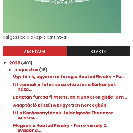
Hallgass bele a képre kattintva!
ARCHÍVUM
CÍMKÉK
2026
(401)
▼
augusztus
(16)
▼
Úgy tűnik, egyszerre forog a Heated Rivalry - Fo...
Itt vannak a fotók és az előzetes a Sárkányok
háza...
Ez aztán furcsa film lesz, de a BookTok girlie-k m...
Adaptáció készül A kegyetlen hercegből!
Itt a Karácsonyi ének-feldolgozás Ebenezer
szinkro...
Megvan a Heated Rivalry - Forró viszály 2.
évadána...