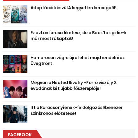
Adaptáció készül A kegyetlen hercegből!
Ez aztán furcsa film lesz, de a BookTok girlie-k
már most rákaptak!
Hamarosan végre újra lehet majd rendelni az
Üvegtrónt!
Megvan a Heated Rivalry - Forró viszály 2.
évadának két újabb főszereplője!
Itt a Karácsonyi ének-feldolgozás Ebenezer
szinkronos előzetese!
FACEBOOK