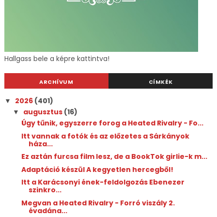
Hallgass bele a képre kattintva!
ARCHÍVUM
CÍMKÉK
2026
(401)
▼
augusztus
(16)
▼
Úgy tűnik, egyszerre forog a Heated Rivalry - Fo...
Itt vannak a fotók és az előzetes a Sárkányok
háza...
Ez aztán furcsa film lesz, de a BookTok girlie-k m...
Adaptáció készül A kegyetlen hercegből!
Itt a Karácsonyi ének-feldolgozás Ebenezer
szinkro...
Megvan a Heated Rivalry - Forró viszály 2.
évadána...