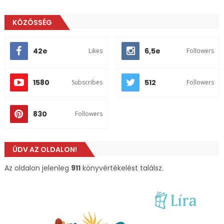
KÖZÖSSÉG
42e
6,5e
Likes
Followers
1580
512
Subscribes
Followers
830
Followers
ÜDV AZ OLDALON!
Az oldalon jelenleg
911
könyvértékelést találsz.