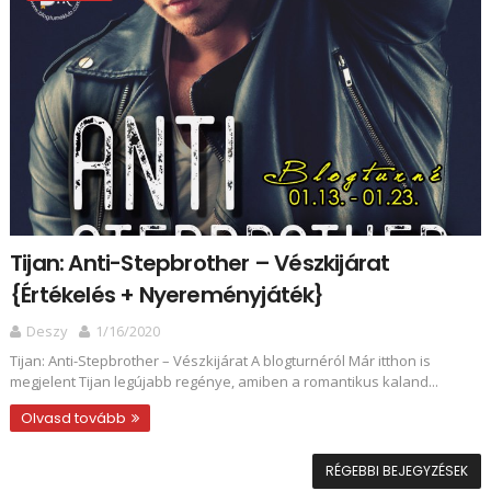
Tijan: Anti-Stepbrother – Vészkijárat
{Értékelés + Nyereményjáték}
Deszy
1/16/2020
Tijan: Anti-Stepbrother – Vészkijárat A blogturnéról Már itthon is
megjelent Tijan legújabb regénye, amiben a romantikus kaland...
Olvasd tovább
RÉGEBBI BEJEGYZÉSEK