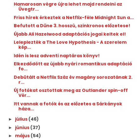
Hamarosan végre újra lehet majd rendelni az
Üvegtr...
Friss hírek érkeztek a Netflix-féle Midnight Sun a...
Befutott a Dűne 3. hosszú, szinkronos előzetese!
Újabb Ali Hazelwood adaptációs jogai keltek el!
Leleplezték a The Love Hypothesis - A szerelem
kép...
Idén is lesz adventi naptáras könyv!
Elkezdődött az újabb nyári romantikus adaptáció
fo...
Debütált a Netflix Száz év magány sorozatának 2.
r...
Új fotókat osztottak meg az Outlander spin-off
Vér...
Itt vannak a fotók és az előzetes a Sárkányok
háza...
július
(46)
►
június
(37)
►
május
(54)
►