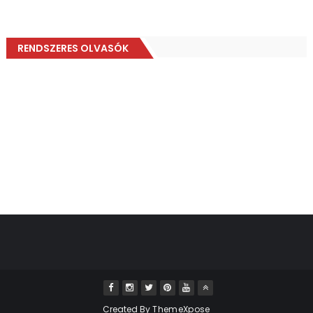
RENDSZERES OLVASÓK
Created By
ThemeXpose