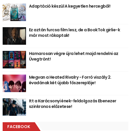
Adaptáció készül A kegyetlen hercegből!
Ez aztán furcsa film lesz, de a BookTok girlie-k
már most rákaptak!
Hamarosan végre újra lehet majd rendelni az
Üvegtrónt!
Megvan a Heated Rivalry - Forró viszály 2.
évadának két újabb főszereplője!
Itt a Karácsonyi ének-feldolgozás Ebenezer
szinkronos előzetese!
FACEBOOK