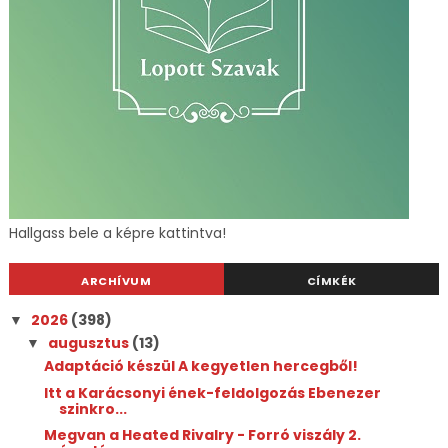
Hallgass bele a képre kattintva!
ARCHÍVUM
CÍMKÉK
2026
(398)
▼
augusztus
(13)
▼
Adaptáció készül A kegyetlen hercegből!
Itt a Karácsonyi ének-feldolgozás Ebenezer
szinkro...
Megvan a Heated Rivalry - Forró viszály 2.