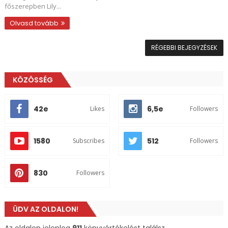
főszerepben Lily...
Olvasd tovább
RÉGEBBI BEJEGYZÉSEK
KÖZÖSSÉG
42e
6,5e
Likes
Followers
1580
512
Subscribes
Followers
830
Followers
ÜDV AZ OLDALON!