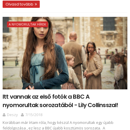
Olvasd tovább
A NYOMORULTAK HÍREK
Itt vannak az első fotók a BBC A
nyomorultak sorozatából - Lily Collinsszal!
Deszy
7/15/2018
Korábban már írtam róla, hogy készül A nyomorultak egy újabb
feldolgozása , ez lesz a BBC újabb kosztümös sorozata. A