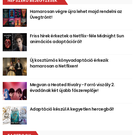
NÉPSZERŰ BEJEGYZÉSEK
Hamarosan végre újra lehet majd rendelni az
Üvegtrónt!
Friss hírek érkeztek a Netflix-féle Midnight Sun
animációs adaptációról!
Új kosztümös könyvadaptáció érkezik
hamarosan a Netflixen!
Megvan a Heated Rivalry - Forró viszály 2.
évadának két újabb főszereplője!
Adaptáció készül A kegyetlen hercegből!