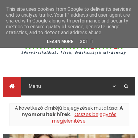
This site uses cookies from Google to deliver its services
and to analyze traffic. Your IP address and user-agent are
shared with Google along with performance and security
metrics to ensure quality of service, generate usage
statistics, and to detect and address abuse.
LEARN MORE
GOT IT
A következő címkéjű bejegyzések mutatása:
A
nyomorultak hírek
.
Összes bejegyzés
megjelenítése