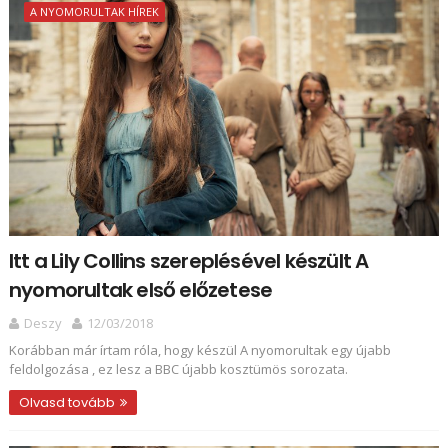
A NYOMORULTAK HÍREK
Itt a Lily Collins szereplésével készült A
nyomorultak első előzetese
Deszy
12/03/2018
Korábban már írtam róla, hogy készül A nyomorultak egy újabb
feldolgozása , ez lesz a BBC újabb kosztümös sorozata.
Olvasd tovább