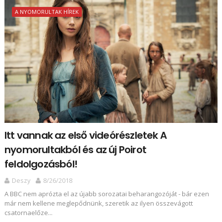
A NYOMORULTAK HÍREK
Itt vannak az első videórészletek A
nyomorultakból és az új Poirot
feldolgozásból!
Deszy
8/26/2018
A BBC nem aprózta el az újabb sorozatai beharangozóját - bár ezen
már nem kellene meglepődnünk, szeretik az ilyen összevágott
csatornaelőze...