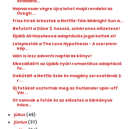
évadána...
Hamarosan végre újra lehet majd rendelni az
Üvegtr...
Friss hírek érkeztek a Netflix-féle Midnight Sun a...
Befutott a Dűne 3. hosszú, szinkronos előzetese!
Újabb Ali Hazelwood adaptációs jogai keltek el!
Leleplezték a The Love Hypothesis - A szerelem
kép...
Idén is lesz adventi naptáras könyv!
Elkezdődött az újabb nyári romantikus adaptáció
fo...
Debütált a Netflix Száz év magány sorozatának 2.
r...
Új fotókat osztottak meg az Outlander spin-off
Vér...
Itt vannak a fotók és az előzetes a Sárkányok
háza...
július
(46)
►
június
(37)
►