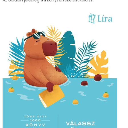
Az oldalon jelenleg
911
könyvértékelést találsz.