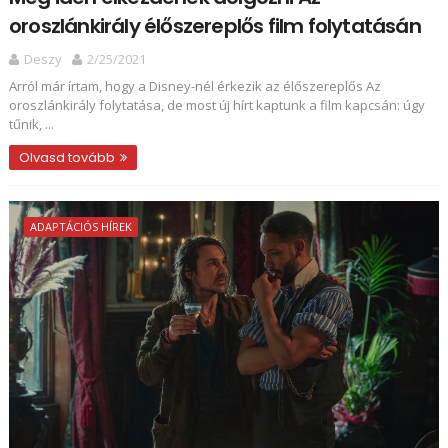
oroszlánkirály élőszereplős film folytatásán
Deszy
2/25/2021
Arról már írtam, hogy a Disney-nél érkezik az élőszereplős Az
oroszlánkirály folytatása, de most új hírt kaptunk a film kapcsán: úgy
tűnik, ...
Olvasd tovább
ADAPTÁCIÓS HÍREK