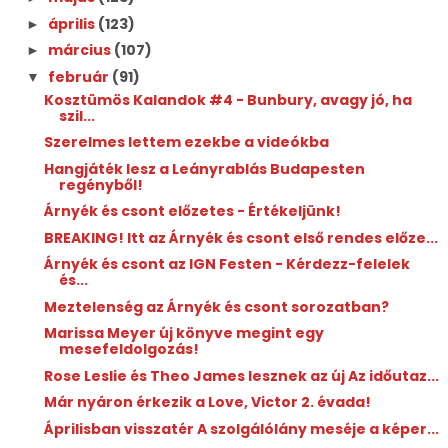
április
(123)
►
március
(107)
►
február
(91)
▼
Kosztümös Kalandok #4 - Bunbury, avagy jó, ha
szil...
Szerelmes lettem ezekbe a videókba
Hangjáték lesz a Leányrablás Budapesten
regényből!
Árnyék és csont előzetes - Értékeljünk!
BREAKING! Itt az Árnyék és csont első rendes előze...
Árnyék és csont az IGN Festen - Kérdezz-felelek
és...
Meztelenség az Árnyék és csont sorozatban?
Marissa Meyer új könyve megint egy
mesefeldolgozás!
Rose Leslie és Theo James lesznek az új Az időutaz...
Már nyáron érkezik a Love, Victor 2. évada!
Áprilisban visszatér A szolgálólány meséje a képer...