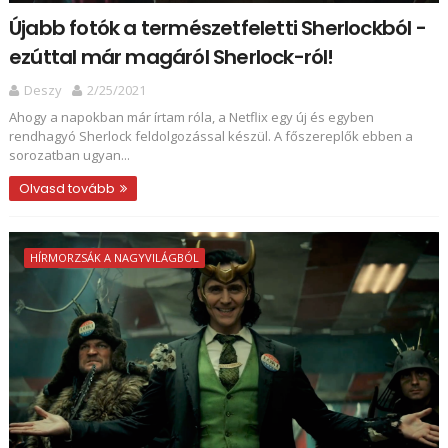
Újabb fotók a természetfeletti Sherlockból -
ezúttal már magáról Sherlock-ról!
Deszy
2/25/2021
Ahogy a napokban már írtam róla, a Netflix egy új és egyben
rendhagyó Sherlock feldolgozással készül. A főszereplők ebben a
sorozatban ugyan...
Olvasd tovább
HÍRMORZSÁK A NAGYVILÁGBÓL