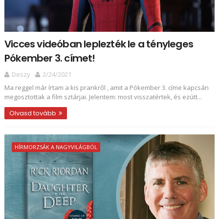
Vicces videóban leplezték le a tényleges
Pókember 3. címet!
Deszy
2/24/2021
Ma reggel már írtam a kis prankről , amit a Pókember 3. címe kapcsán
megosztottak a film sztárjai. Jelentem: most visszatértek, és ezútt...
Olvasd tovább
HÍRMORZSÁK A NAGYVILÁGBÓL