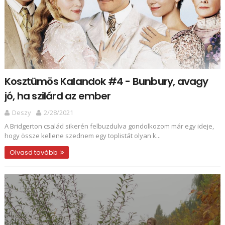
Kosztümös Kalandok #4 - Bunbury, avagy
jó, ha szilárd az ember
Deszy
2/28/2021
A Bridgerton család sikerén felbuzdulva gondolkozom már egy ideje,
hogy össze kellene szednem egy toplistát olyan k...
Olvasd tovább