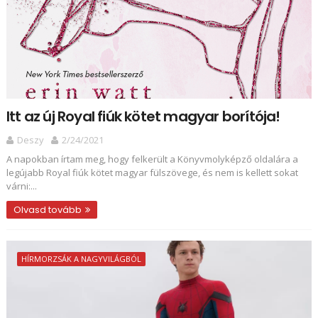
Itt az új Royal fiúk kötet magyar borítója!
Deszy
2/24/2021
A napokban írtam meg, hogy felkerült a Könyvmolyképző oldalára a
legújabb Royal fiúk kötet magyar fülszövege, és nem is kellett sokat
várni:...
Olvasd tovább
HÍRMORZSÁK A NAGYVILÁGBÓL