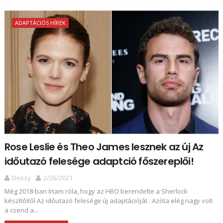
ADAPTÁCIÓS HÍREK
Rose Leslie és Theo James lesznek az új Az
időutazó felesége adaptció főszereplői!
Deszy
2/26/2021
Még 2018-ban írtam róla, hogy az HBO berendelte a Sherlock
készítőitől Az időutazó felesége új adaptációját . Azóta elég nagy volt
a csend a...