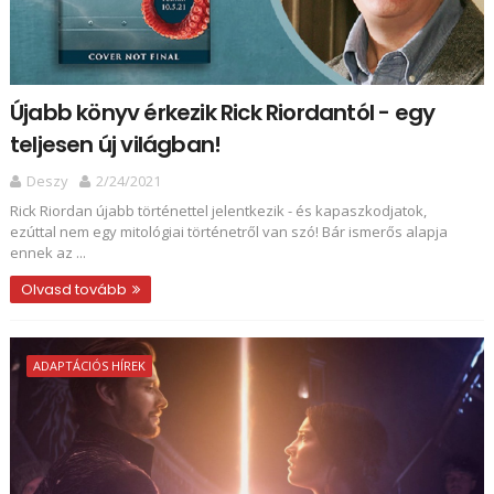
Újabb könyv érkezik Rick Riordantól - egy
teljesen új világban!
Deszy
2/24/2021
Rick Riordan újabb történettel jelentkezik - és kapaszkodjatok,
ezúttal nem egy mitológiai történetről van szó! Bár ismerős alapja
ennek az ...
Olvasd tovább
ADAPTÁCIÓS HÍREK