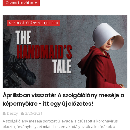
Olvasd tovább
A SZOLGÁLÓLÁNY MESÉJE HÍREK
Áprilisban visszatér A szolgálólány meséje a
képernyőkre - itt egy új előzetes!
Deszy
2/26/2021
A szolgálólány meséje sorozat új évada is csúszott a koronavírus
okozta járványhelyzet miatt, hiszen akadályozták a lezárások a