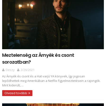
Meztelenség az Árnyék és csont
sorozatban?
Deszy
2/26/2021
Az Árnyék és csont és a Hat varjú YA könyvek, így jogosan
lepődhettek meg Amerikában a Netflix figyelmeztetésein a rajongók.
Mint kiderült, ...
Olvasd tovább