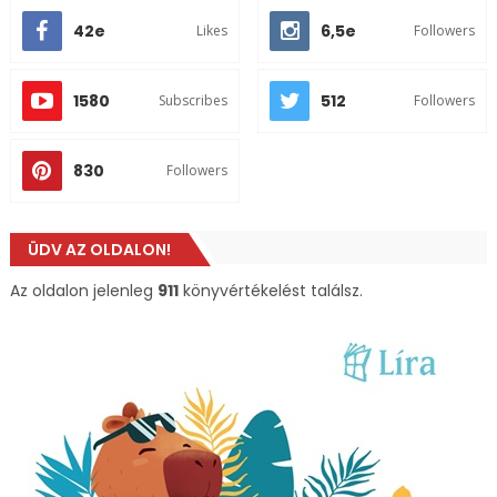
42e
6,5e
Likes
Followers
1580
512
Subscribes
Followers
830
Followers
ÜDV AZ OLDALON!
Az oldalon jelenleg
911
könyvértékelést találsz.