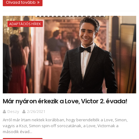
Olvasd tovább
ADAPTÁCIÓS HÍREK
Már nyáron érkezik a Love, Victor 2. évada!
Deszy
2/26/2021
Arról már írtam nektek korábban, hogy berendelték a Love, Simon,
vagyis a Kszi, Simon spin-off sorozatának, a Love, Victornak a
második évad...