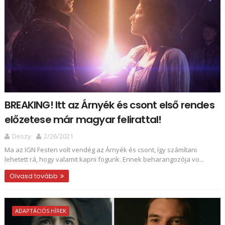
BREAKING! Itt az Árnyék és csont első rendes
előzetese már magyar felirattal!
Deszy
2/26/2021
Ma az IGN Festen volt vendég az Árnyék és csont, így számítani
lehetett rá, hogy valamit kapni fogunk. Ennek beharangozója vo...
Olvasd tovább
ADAPTÁCIÓS HÍREK