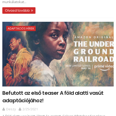
munkálatokat...
Olvasd tovább
ADAPTÁCIÓS HÍREK
Befutott az első teaser A ​föld alatti vasút
adaptációjához!
Deszy
2/25/2021