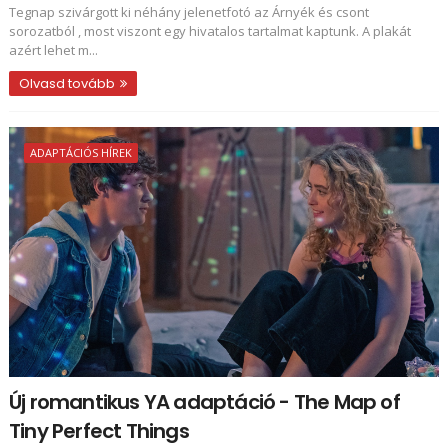
Tegnap szivárgott ki néhány jelenetfotó az Árnyék és csont
sorozatból , most viszont egy hivatalos tartalmat kaptunk. A plakát
azért lehet m...
Olvasd tovább
ADAPTÁCIÓS HÍREK
Új romantikus YA adaptáció - The Map of
Tiny Perfect Things