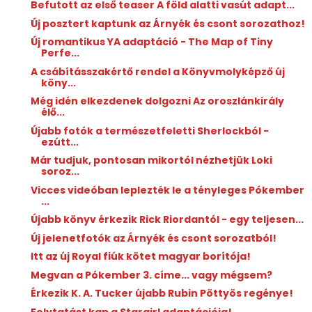
Befutott az első teaser A ​föld alatti vasút adapt...
Új posztert kaptunk az Árnyék és csont sorozathoz!
Új romantikus YA adaptáció - The Map of Tiny
Perfe...
A csábításszakértő rendel a Könyvmolyképző új
köny...
Még idén elkezdenek dolgozni Az oroszlánkirály
élő...
Újabb fotók a természetfeletti Sherlockból -
ezútt...
Már tudjuk, pontosan mikortól nézhetjük Loki
soroz...
Vicces videóban leplezték le a tényleges Pókember
...
Újabb könyv érkezik Rick Riordantól - egy teljesen...
Új jelenetfotók az Árnyék és csont sorozatból!
Itt az új Royal fiúk kötet magyar borítója!
Megvan a Pókember 3. címe... vagy mégsem?
Érkezik K. A. Tucker újabb Rubin Pöttyös regénye!
Folytatást kap a Stargirl adaptációja!