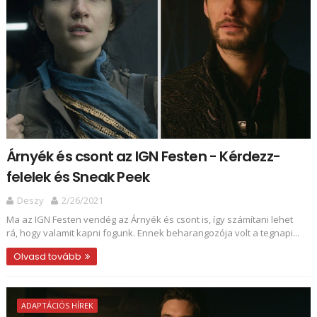
Árnyék és csont az IGN Festen - Kérdezz-
felelek és Sneak Peek
Deszy
2/26/2021
Ma az IGN Festen vendég az Árnyék és csont is, így számítani lehet
rá, hogy valamit kapni fogunk. Ennek beharangozója volt a tegnapi...
Olvasd tovább
ADAPTÁCIÓS HÍREK