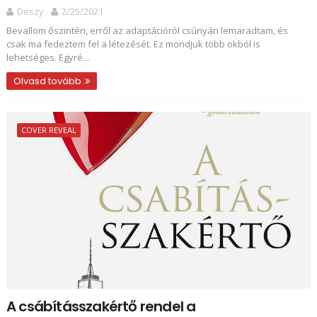
Deszy
2/25/2021
Bevallom őszintén, erről az adaptációról csúnyán lemaradtam, és
csak ma fedeztem fel a létezését. Ez mondjuk több okból is
lehetséges. Egyré...
Olvasd tovább
COVER REVEAL
A csábításszakértő rendel a