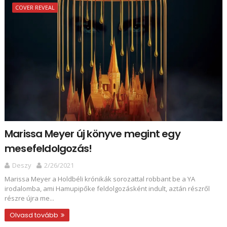
COVER REVEAL
Marissa Meyer új könyve megint egy
mesefeldolgozás!
Deszy
2/26/2021
Marissa Meyer a Holdbéli krónikák sorozattal robbant be a YA
irodalomba, ami Hamupipőke feldolgozásként indult, aztán részről
részre újra me...
Olvasd tovább