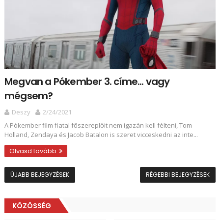
Megvan a Pókember 3. címe... vagy
mégsem?
Deszy
2/24/2021
A Pókember film fiatal főszereplőit nem igazán kell félteni, Tom
Holland, Zendaya és Jacob Batalon is szeret vicceskedni az inte...
Olvasd tovább
ÚJABB BEJEGYZÉSEK
RÉGEBBI BEJEGYZÉSEK
KÖZÖSSÉG