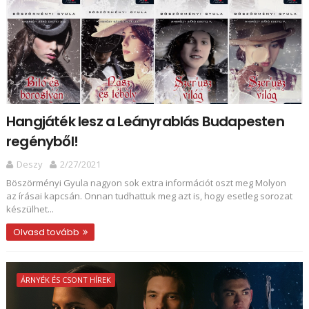
Hangjáték lesz a Leányrablás Budapesten
regényből!
Deszy
2/27/2021
Böszörményi Gyula nagyon sok extra információt oszt meg Molyon
az írásai kapcsán. Onnan tudhattuk meg azt is, hogy esetleg sorozat
készülhet...
Olvasd tovább
ÁRNYÉK ÉS CSONT HÍREK