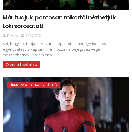
Már tudjuk, pontosan mikortól nézhetjük
Loki sorozatát!
Deszy
2/24/2021
Azt, hogy Loki saját sorozatot kap, tudtuk már egy ideje és
egyelőzetest is kaptunk már hozzá - a bejegyzés végén
megnézhetitek. A premier p...
Olvasd tovább
HÍRMORZSÁK A NAGYVILÁGBÓL