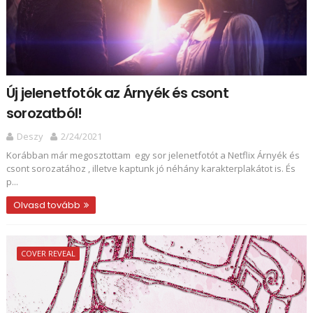
Új jelenetfotók az Árnyék és csont
sorozatból!
Deszy
2/24/2021
Korábban már megosztottam egy sor jelenetfotót a Netflix Árnyék és
csont sorozatához , illetve kaptunk jó néhány karakterplakátot is. És
p...
Olvasd tovább
COVER REVEAL