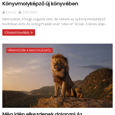
Könyvmolyképző új könyvében
Deszy
2/25/2021
Nem tudom, ti hogy vagytok vele, de nekem az új Könyvmolyképző
borítóban erős Az ördög Pradát visel "vibe-ot" érzek. A leírás alap...
Olvasd tovább
HÍRMORZSÁK A NAGYVILÁGBÓL
Még idén elkezdenek dolgozni Az