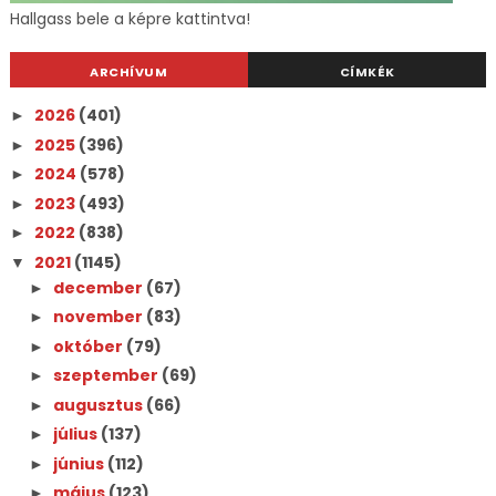
Hallgass bele a képre kattintva!
ARCHÍVUM
CÍMKÉK
2026
(401)
►
2025
(396)
►
2024
(578)
►
2023
(493)
►
2022
(838)
►
2021
(1145)
▼
december
(67)
►
november
(83)
►
október
(79)
►
szeptember
(69)
►
augusztus
(66)
►
július
(137)
►
június
(112)
►
május
(123)
►