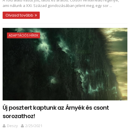
A ​föld alatti vasút jött, látott és aratott. Colson Whitehead regénye,
ami nálunk a XXI. Század gondozásában jelent meg, egy sor ...
Olvasd tovább
ADAPTÁCIÓS HÍREK
Új posztert kaptunk az Árnyék és csont
sorozathoz!
Deszy
2/25/2021