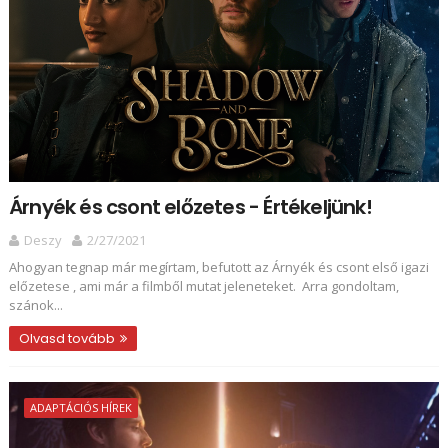
Árnyék és csont előzetes - Értékeljünk!
Deszy
2/27/2021
Ahogyan tegnap már megírtam, befutott az Árnyék és csont első igazi
előzetese , ami már a filmből mutat jeleneteket. Arra gondoltam,
szánok...
Olvasd tovább
ADAPTÁCIÓS HÍREK