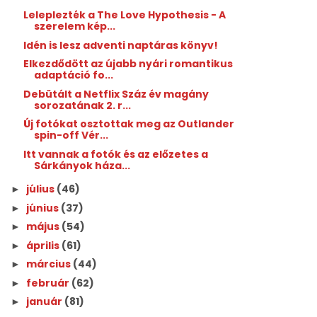
Leleplezték a The Love Hypothesis - A
szerelem kép...
Idén is lesz adventi naptáras könyv!
Elkezdődött az újabb nyári romantikus
adaptáció fo...
Debütált a Netflix Száz év magány
sorozatának 2. r...
Új fotókat osztottak meg az Outlander
spin-off Vér...
Itt vannak a fotók és az előzetes a
Sárkányok háza...
július
(46)
►
június
(37)
►
május
(54)
►
április
(61)
►
március
(44)
►
február
(62)
►
január
(81)
►