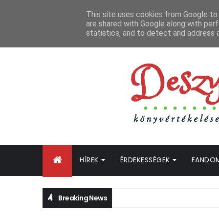
FŐOLDAL
GYIK
BLOGTURNÉ KLUB
OLDALTÉRKÉP
K
This site uses cookies from Google to d
are shared with Google along with perf
statistics, and to detect and address 
HÍREK
ÉRDEKESSÉGEK
FANDO
Breaking News