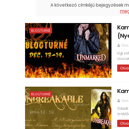
A következő címkéjű bejegyzések 
meg
Kami
BLOGTURNÉ
{Ny
Des
Izgi v
vissza
Olva
Kami
BLOGTURNÉ
Des
Odaát 
öröklő
Olva