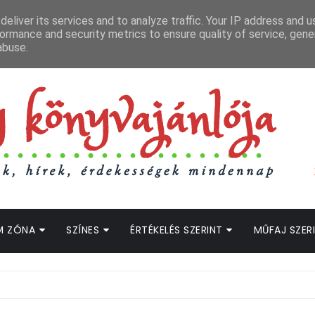
APCSOLAT
LOPOTT SZAVAK KÖNYVES PODCAST
HOGWARTS LEGACY STRE
eliver its services and to analyze traffic. Your IP address and 
ormance and security metrics to ensure quality of service, gen
abuse.
M ZÓNA
SZÍNES
ÉRTÉKELÉS SZERINT
MŰFAJ SZER