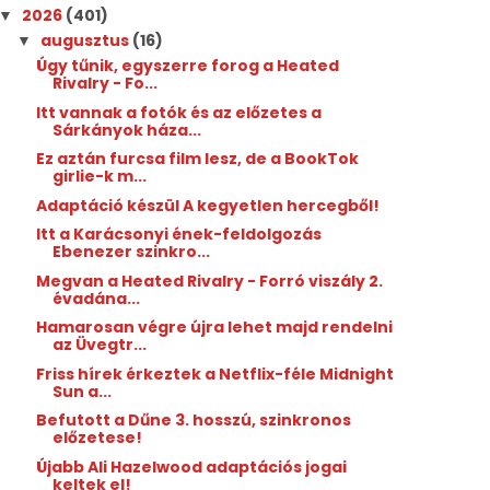
2026
(401)
▼
augusztus
(16)
▼
Úgy tűnik, egyszerre forog a Heated
Rivalry - Fo...
Itt vannak a fotók és az előzetes a
Sárkányok háza...
Ez aztán furcsa film lesz, de a BookTok
girlie-k m...
Adaptáció készül A kegyetlen hercegből!
Itt a Karácsonyi ének-feldolgozás
Ebenezer szinkro...
Megvan a Heated Rivalry - Forró viszály 2.
évadána...
Hamarosan végre újra lehet majd rendelni
az Üvegtr...
Friss hírek érkeztek a Netflix-féle Midnight
Sun a...
Befutott a Dűne 3. hosszú, szinkronos
előzetese!
Újabb Ali Hazelwood adaptációs jogai
keltek el!