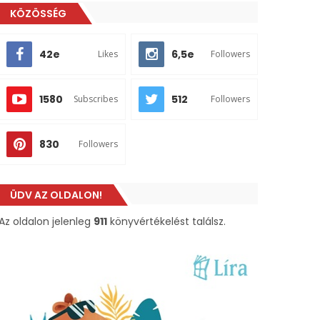
KÖZÖSSÉG
42e
6,5e
Likes
Followers
1580
512
Subscribes
Followers
830
Followers
ÜDV AZ OLDALON!
Az oldalon jelenleg
911
könyvértékelést találsz.