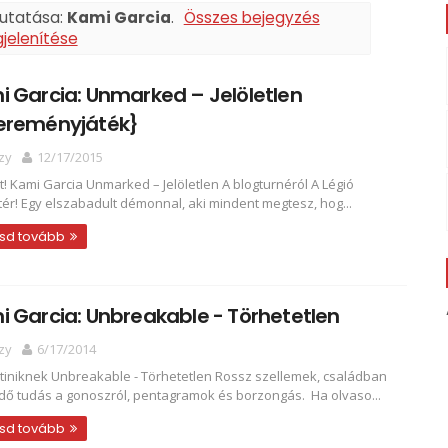
mutatása:
Kami Garcia
.
Összes bejegyzés
jelenítése
 Garcia: Unmarked – Jelöletlen
ereményjáték}
zy
12/17/2015
olt! Kami Garcia Unmarked – Jelöletlen A blogturnéról A Légió
tér! Egy elszabadult démonnal, aki mindent megtesz, hog...
sd tovább
 Garcia: Unbreakable - Törhetetlen
zy
6/17/2014
tiniknek Unbreakable - Törhetetlen Rossz szellemek, családban
dő tudás a gonoszról, pentagramok és borzongás. Ha olvaso...
sd tovább