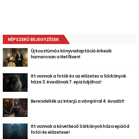
NÉPSZERŰ BEJEGYZÉSEK
Új kosztümös könyvadaptáció érkezik
hamarosan a Netflixen!
Itt vannak a fotók és az előzetes a Sárkányok
háza 3. évadának 7. epizódjához!
Berendelték az Interjú a vámpírral 4. évadát!
Itt vannak a következő Sárkányok háza epizód
fotói és előzetese!