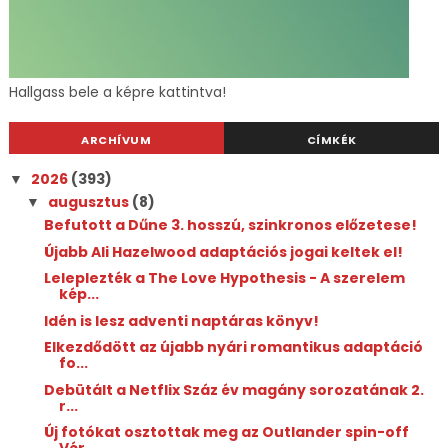
Hallgass bele a képre kattintva!
ARCHÍVUM
CÍMKÉK
2026
(393)
▼
augusztus
(8)
▼
Befutott a Dűne 3. hosszú, szinkronos előzetese!
Újabb Ali Hazelwood adaptációs jogai keltek el!
Leleplezték a The Love Hypothesis - A szerelem
kép...
Idén is lesz adventi naptáras könyv!
Elkezdődött az újabb nyári romantikus adaptáció
fo...
Debütált a Netflix Száz év magány sorozatának 2.
r...
Új fotókat osztottak meg az Outlander spin-off