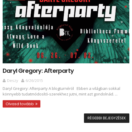
Daryl Gregory: Afterparty
Deszy
6/26/2015
Daryl Gregory: Afterparty A blogturnéról Ebben a világban sokkal
könnyebb tudatmódosító-szerekhez jutni, mint azt gondolnád. ...
Olvasd tovább
RÉGEBBI BEJEGYZÉSEK