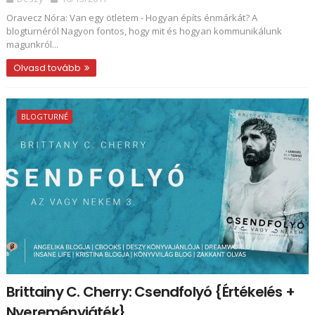
Oravecz Nóra: Van ​egy ötletem - Hogyan építs énmárkát? A
blogturnéról Nagyon fontos, hogy mit és hogyan kommunikálunk
magunkról...
Olvasd tovább
BLOGTURNÉ
Brittainy C. Cherry: Csendfolyó {Értékelés +
Nyereményjáték}