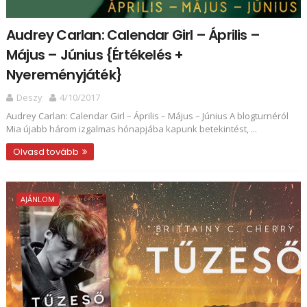
Audrey Carlan: Calendar Girl ​– Április ​–
Május – Június {Értékelés +
Nyereményjáték}
Deszy
4/10/2017
Audrey Carlan: Calendar Girl ​– Április ​– Május – Június A blogturnéról
Mia újabb három izgalmas hónapjába kapunk betekintést, ...
Olvasd tovább
AJÁNLOM