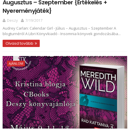
Augusztus – Szeptember {Értékelés +
Nyereményjáték}
Deszy
7/19/2017
Audrey Carlan: Calendar Girl - Július ​– Augusztus – Szeptember A
blogturnéról A Libri Könyvkiadó - Insomnia könyvek gondozásába...
Olvasd tovább
AJÁNLOM