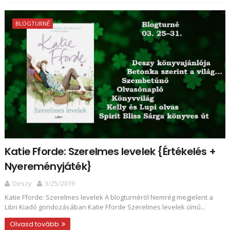
BLOGTURNÉ
Katie Fforde: Szerelmes ​levelek {Értékelés +
Nyereményjáték}
Deszy
3/25/2019
Katie Fforde: Szerelmes ​levelek A blogturnéról Nemrég megjelent a
Libri Kiadó gondozásában Katie Fforde Szerelmes levelek című...
Olvasd tovább