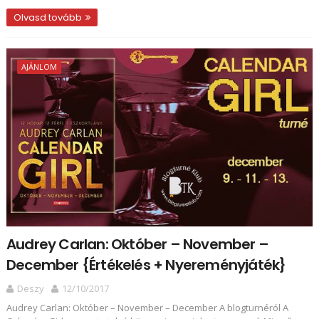
Olvasd tovább
AJÁNLOM
Audrey Carlan: Október ​– November –
December {Értékelés + Nyereményjáték}
Deszy
12/10/2017
Audrey Carlan: Október ​– November – December A blogturnéról A