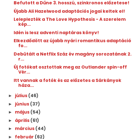
Befutott a Dűne 3. hosszú, szinkronos előzetese!
Újabb Ali Hazelwood adaptációs jogai keltek el!
Leleplezték a The Love Hypothesis - A szerelem
kép...
Idén is lesz adventi naptáras könyv!
Elkezdődött az újabb nyári romantikus adaptáció
fo...
Debütált a Netflix Száz év magány sorozatának 2.
r...
Új fotókat osztottak meg az Outlander spin-off
Vér...
Itt vannak a fotók és az előzetes a Sárkányok
háza...
július
(46)
►
június
(37)
►
május
(54)
►
április
(61)
►
március
(44)
►
február
(62)
►