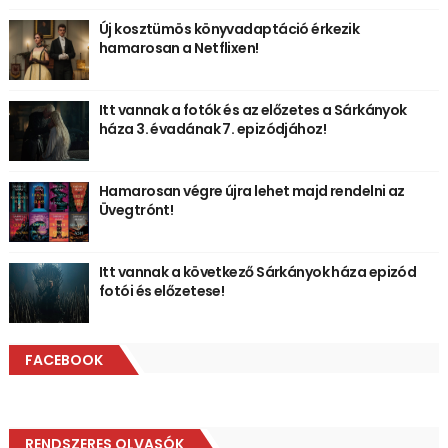
Új kosztümös könyvadaptáció érkezik
hamarosan a Netflixen!
Itt vannak a fotók és az előzetes a Sárkányok
háza 3. évadának 7. epizódjához!
Hamarosan végre újra lehet majd rendelni az
Üvegtrónt!
Itt vannak a következő Sárkányok háza epizód
fotói és előzetese!
FACEBOOK
RENDSZERES OLVASÓK