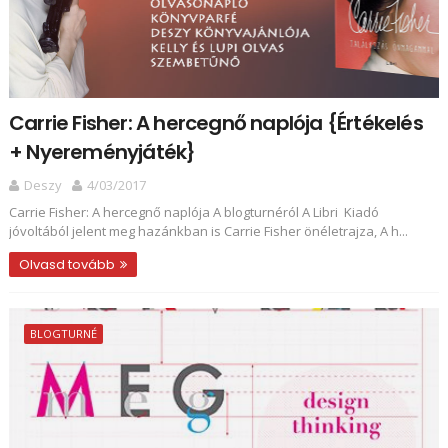
Carrie Fisher: A ​hercegnő naplója {Értékelés
+ Nyereményjáték}
Deszy
4/03/2017
Carrie Fisher: A ​hercegnő naplója A blogturnéról A Libri Kiadó
jóvoltából jelent meg hazánkban is Carrie Fisher önéletrajza, A h...
Olvasd tovább
BLOGTURNÉ