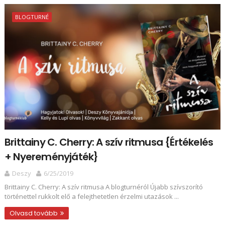
BLOGTURNÉ
Brittainy C. Cherry: A ​szív ritmusa {Értékelés
+ Nyereményjáték}
Deszy
6/25/2019
Brittainy C. Cherry: A ​szív ritmusa A blogturnéról Újabb szívszorító
történettel rukkolt elő a felejthetetlen érzelmi utazások ...
Olvasd tovább