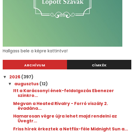
Hallgass bele a képre kattintva!
ARCHÍVUM
CÍMKÉK
2026
(397)
▼
augusztus
(12)
▼
Itt a Karácsonyi ének-feldolgozás Ebenezer
szinkro...
Megvan a Heated Rivalry - Forró viszály 2.
évadána...
Hamarosan végre újra lehet majd rendelni az
Üvegtr...
Friss hírek érkeztek a Netflix-féle Midnight Sun a...