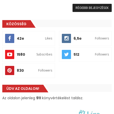
RÉGEBBI BEJEGYZÉSEK
KÖZÖSSÉG
42e
6,5e
Likes
Followers
1580
512
Subscribes
Followers
830
Followers
ÜDV AZ OLDALON!
Az oldalon jelenleg
911
könyvértékelést találsz.