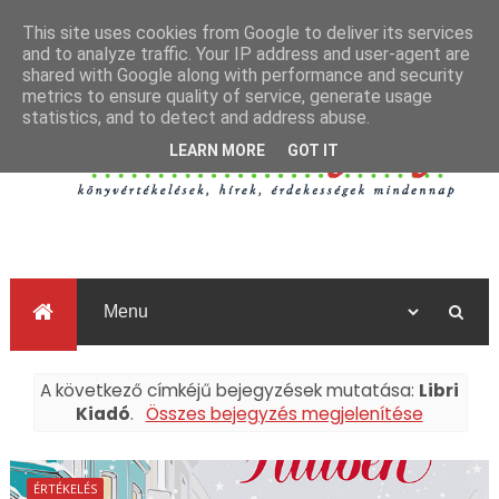
This site uses cookies from Google to deliver its services
and to analyze traffic. Your IP address and user-agent are
shared with Google along with performance and security
metrics to ensure quality of service, generate usage
statistics, and to detect and address abuse.
LEARN MORE
GOT IT
A következő címkéjű bejegyzések mutatása:
Libri
Kiadó
.
Összes bejegyzés megjelenítése
ÉRTÉKELÉS