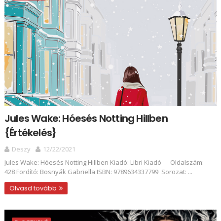
Jules Wake: Hóesés ​Notting Hillben
{Értékelés}
Deszy
12/22/2021
Jules Wake: Hóesés ​Notting Hillben Kiadó: Libri Kiadó Oldalszám:
428 Fordító: Bosnyák Gabriella ISBN: 9789634337799 Sorozat: ...
Olvasd tovább