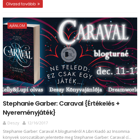
Olvasd tovább
AJÁNLOM
Stephanie Garber: Caraval {Értékelés +
Nyereményjáték}
Deszy
12/16/2017
Stephanie Garber: Caraval A blogturnéról A Libri Kiadó az Insomnia
könyvek sorozatában jelentette meg Stephanie Garber: Caraval cí...