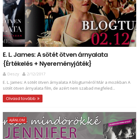
E. L. James: A sötét ötven árnyalata
{Értékelés + Nyereményjáték}
Deszy
2/12/2017
E. L. James: A sötét ötven árnyalata A blogturnéról Már a mozikban A
sötét ötven árnyalata film, de azért nem szabad megfeled...
Olvasd tovább
AJÁNLOM