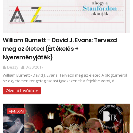
William Burnett - David J. Evans: Tervezd ​
meg az életed {Értékelés +
Nyereményjáték}
Deszy
3/30/2017
William Burnett - David J. Evans: Tervezd ​meg az életed A blogturnéról
Az egyetemen rengeteg tudást igyekszenek a fejekbe verni, d...
Olvasd tovább
AJÁNLOM