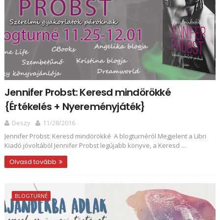
Jennifer Probst: Keresd ​mindörökké
{Értékelés + Nyereményjáték}
Deszy
11/28/2016
Jennifer Probst: Keresd ​mindörökké A blogturnéról Megjelent a Libri
Kiadó jóvoltából Jennifer Probst legújabb könyve, a Keresd ...
Olvasd tovább
BLOGTURNÉ