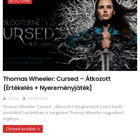
BLOGTURNÉ
Thomas Wheeler: Cursed – Átkozott
{Értékelés + Nyereményjáték}
Deszy
10/06/2020
Thomas Wheeler: Cursed – Átkozott A blogturnéról A Libri Kiadó
jóvoltából hazánkban is megjelent Thomas Wheeler nagysikerű
regénye, ...
Olvasd tovább