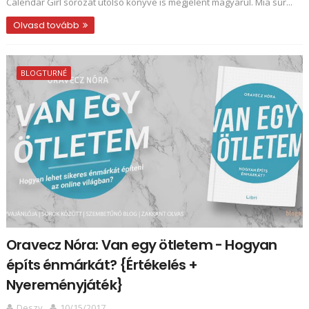
Calendar Girl sorozat utolsó könyve is megjelent magyarul. Mia sűr...
Olvasd tovább
BLOGTURNÉ
Oravecz Nóra: Van ​egy ötletem - Hogyan
építs énmárkát? {Értékelés +
Nyereményjáték}
Deszy
10/15/2017