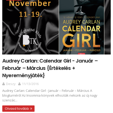
Audrey Carlan: Calendar Girl - Január ​–
Február – Március {Értékelés +
Nyereményjáték}
Deszy
11/13/2016
Audrey Carlan: Calendar Girl - Január ​– Február – Március A
blogturnéról Az Insomnia könyvek elhozták nekünk az új nagy
szenzác...
Olvasd tovább