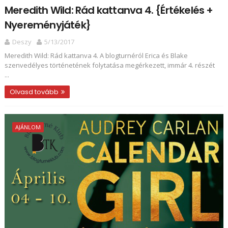
Meredith Wild: Rád ​kattanva 4. {Értékelés +
Nyereményjáték}
Deszy
5/13/2017
Meredith Wild: Rád ​kattanva 4. A blogturnéról Erica és Blake
szenvedélyes történetének folytatása megérkezett, immár 4. részét
...
Olvasd tovább
AJÁNLOM