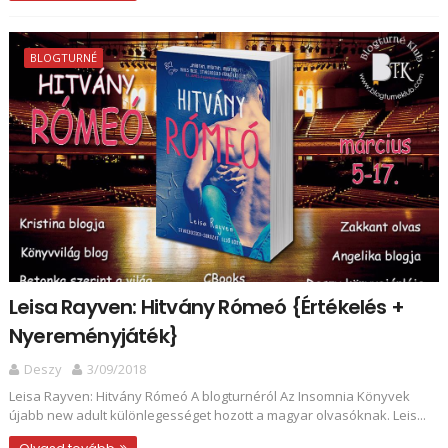
BLOGTURNÉ
Leisa Rayven: Hitvány ​Rómeó {Értékelés +
Nyereményjáték}
Deszy
3/09/2018
Leisa Rayven: Hitvány ​Rómeó A blogturnéról Az Insomnia Könyvek
újabb new adult különlegességet hozott a magyar olvasóknak. Leis...