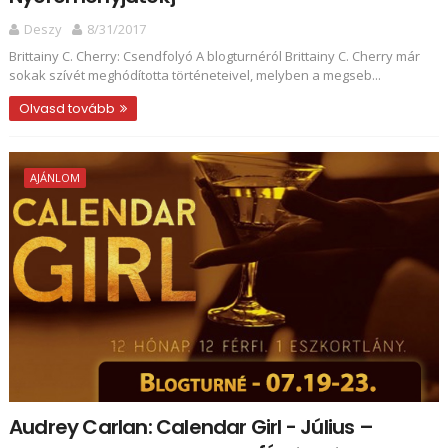
Deszy
8/31/2017
Brittainy C. Cherry: Csendfolyó A blogturnéról Brittainy C. Cherry már
sokak szívét meghódította történeteivel, melyben a megseb...
Olvasd tovább
AJÁNLOM
Audrey Carlan: Calendar Girl - Július ​–