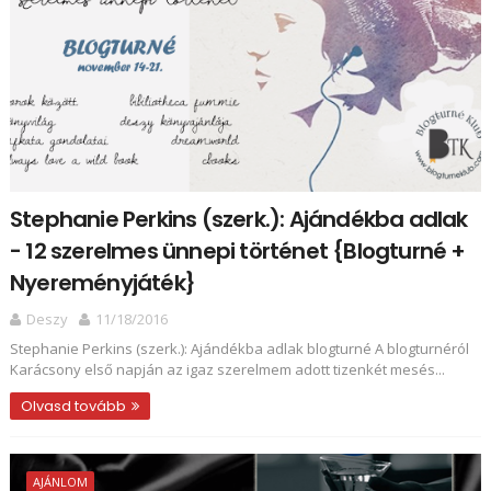
Stephanie Perkins (szerk.): Ajándékba adlak
- 12 szerelmes ünnepi történet {Blogturné +
Nyereményjáték}
Deszy
11/18/2016
Stephanie Perkins (szerk.): Ajándékba adlak blogturné A blogturnéról
Karácsony első napján az igaz szerelmem adott tizenkét mesés...
Olvasd tovább
AJÁNLOM