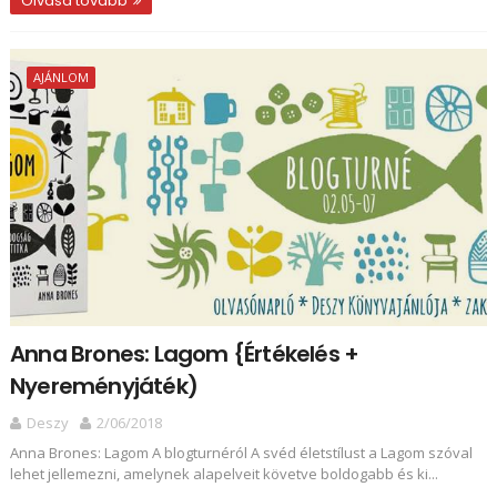
Olvasd tovább
AJÁNLOM
Anna Brones: Lagom {Értékelés +
Nyereményjáték)
Deszy
2/06/2018
Anna Brones: Lagom A blogturnéról A svéd életstílust a Lagom szóval
lehet jellemezni, amelynek alapelveit követve boldogabb és ki...