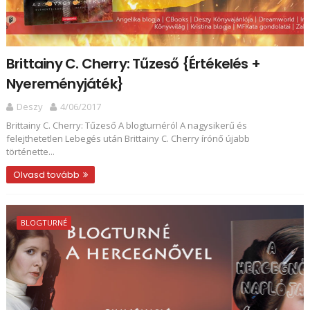
Brittainy C. Cherry: Tűzeső {Értékelés +
Nyereményjáték}
Deszy
4/06/2017
Brittainy C. Cherry: Tűzeső A blogturnéról A nagysikerű és
felejthetetlen Lebegés után Brittainy C. Cherry írónő újabb
történette...
Olvasd tovább
BLOGTURNÉ