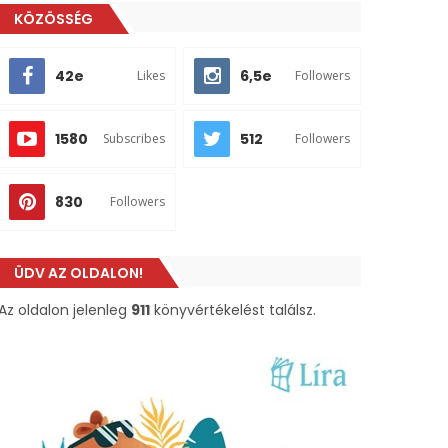
KÖZÖSSÉG
42e
6,5e
Likes
Followers
1580
512
Subscribes
Followers
830
Followers
ÜDV AZ OLDALON!
Az oldalon jelenleg
911
könyvértékelést találsz.