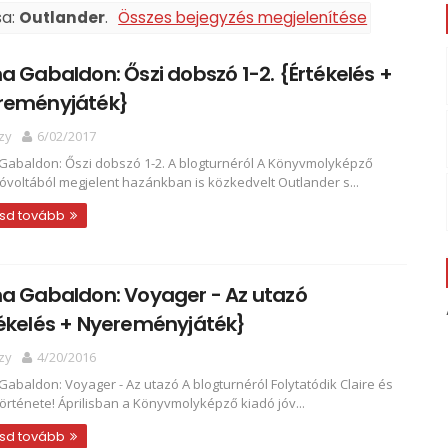
sa:
Outlander
.
Összes bejegyzés megjelenítése
a Gabaldon: Őszi ​dobszó 1-2. {Értékelés +
reményjáték}
zy
6/02/2017
Gabaldon: Őszi ​dobszó 1-2. A blogturnéról A Könyvmolyképző
jóvoltából megjelent hazánkban is közkedvelt Outlander s...
sd tovább
a Gabaldon: Voyager - Az utazó
ékelés + Nyereményjáték}
zy
4/20/2016
Gabaldon: Voyager - Az utazó A blogturnéról Folytatódik Claire és
története! Áprilisban a Könyvmolyképző kiadó jóv...
sd tovább