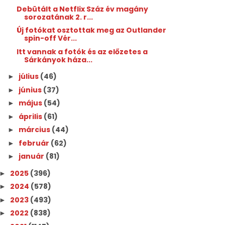
Debütált a Netflix Száz év magány
sorozatának 2. r...
Új fotókat osztottak meg az Outlander
spin-off Vér...
Itt vannak a fotók és az előzetes a
Sárkányok háza...
július
(46)
►
június
(37)
►
május
(54)
►
április
(61)
►
március
(44)
►
február
(62)
►
január
(81)
►
2025
(396)
►
2024
(578)
►
2023
(493)
►
2022
(838)
►