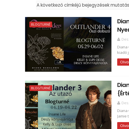
A következő címkéjű bejegyzések mutatá
Dian
BLOGTURNÉ
Nye
Des
Diana 
kiadó 
Olva
Dian
BLOGTURNÉ
{Ért
Des
Diana 
Jamie 
Olva