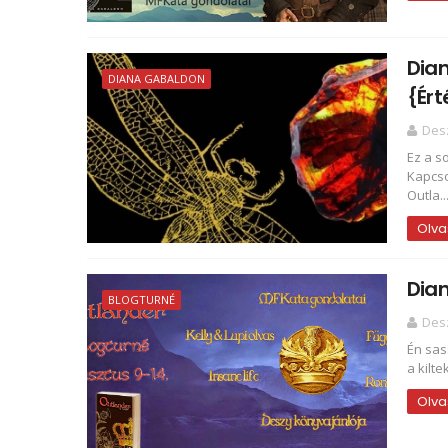
Dia
DIANA GABALDON
{Ért
Des
Ez a s
Kapcso
Outla..
Olva
Dian
BLOGTURNÉ
Des
Én sas
a kilte
Olva