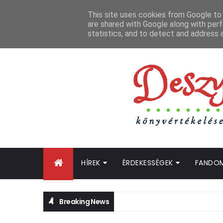
FŐOLDAL
GYIK
BLOGTURNÉ KLUB
OLDALTÉRKÉP
K
This site uses cookies from Google to d
are shared with Google along with perf
statistics, and to detect and address 
HÍREK
ÉRDEKESSÉGEK
FANDO
Breaking News