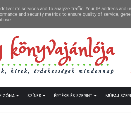
APCSOLAT
LOPOTT SZAVAK KÖNYVES PODCAST
HOGWARTS LEGACY STRE
eliver its services and to analyze traffic. Your IP address and 
ormance and security metrics to ensure quality of service, gen
abuse.
M ZÓNA
SZÍNES
ÉRTÉKELÉS SZERINT
MŰFAJ SZER