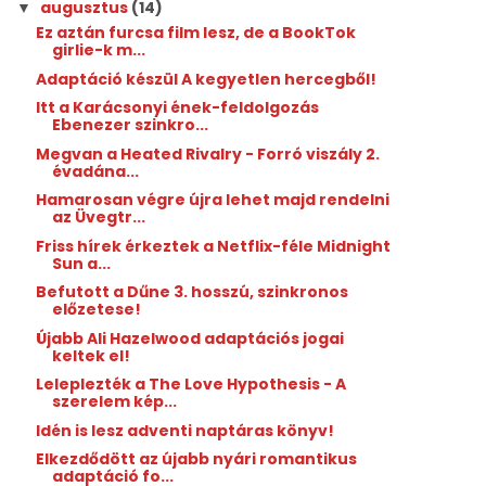
augusztus
(14)
▼
Ez aztán furcsa film lesz, de a BookTok
girlie-k m...
Adaptáció készül A kegyetlen hercegből!
Itt a Karácsonyi ének-feldolgozás
Ebenezer szinkro...
Megvan a Heated Rivalry - Forró viszály 2.
évadána...
Hamarosan végre újra lehet majd rendelni
az Üvegtr...
Friss hírek érkeztek a Netflix-féle Midnight
Sun a...
Befutott a Dűne 3. hosszú, szinkronos
előzetese!
Újabb Ali Hazelwood adaptációs jogai
keltek el!
Leleplezték a The Love Hypothesis - A
szerelem kép...
Idén is lesz adventi naptáras könyv!
Elkezdődött az újabb nyári romantikus
adaptáció fo...