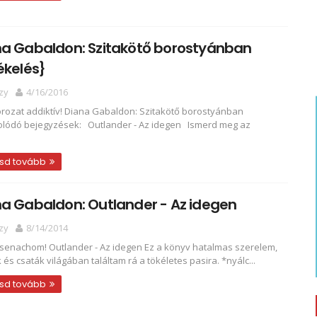
na Gabaldon: Szitakötő borostyánban
ékelés}
zy
4/16/2016
orozat addiktív! Diana Gabaldon: Szitakötő borostyánban
lódó bejegyzések: Outlander - Az idegen Ismerd meg az
.
sd tovább
a Gabaldon: Outlander - Az idegen
zy
8/14/2014
senachom! Outlander - Az idegen Ez a könyv hatalmas szerelem,
k és csaták világában találtam rá a tökéletes pasira. *nyálc...
sd tovább