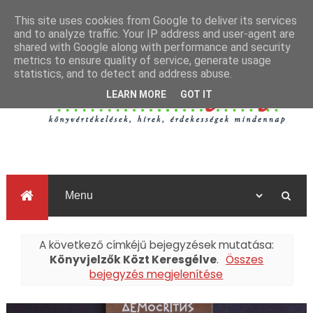
This site uses cookies from Google to deliver its services
and to analyze traffic. Your IP address and user-agent are
shared with Google along with performance and security
metrics to ensure quality of service, generate usage
statistics, and to detect and address abuse.
LEARN MORE
GOT IT
A következő címkéjű bejegyzések mutatása:
Könyvjelzők Közt Keresgélve
.
Összes
bejegyzés megjelenítése