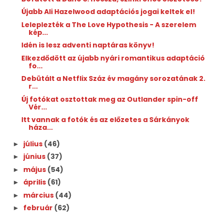
Újabb Ali Hazelwood adaptációs jogai keltek el!
Leleplezték a The Love Hypothesis - A szerelem
kép...
Idén is lesz adventi naptáras könyv!
Elkezdődött az újabb nyári romantikus adaptáció
fo...
Debütált a Netflix Száz év magány sorozatának 2.
r...
Új fotókat osztottak meg az Outlander spin-off
Vér...
Itt vannak a fotók és az előzetes a Sárkányok
háza...
július
(46)
►
június
(37)
►
május
(54)
►
április
(61)
►
március
(44)
►
február
(62)
►