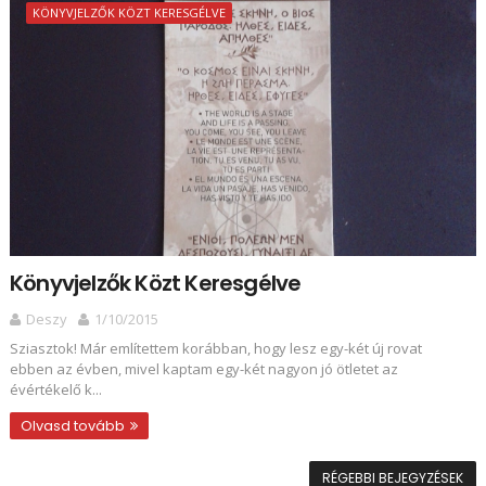
KÖNYVJELZŐK KÖZT KERESGÉLVE
Könyvjelzők Közt Keresgélve
Deszy
1/10/2015
Sziasztok! Már említettem korábban, hogy lesz egy-két új rovat
ebben az évben, mivel kaptam egy-két nagyon jó ötletet az
évértékelő k...
Olvasd tovább
RÉGEBBI BEJEGYZÉSEK