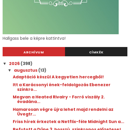
Hallgass bele a képre kattintva!
ARCHÍVUM
CÍMKÉK
2026
(398)
▼
augusztus
(13)
▼
Adaptáció készül A kegyetlen hercegből!
Itt a Karácsonyi ének-feldolgozás Ebenezer
szinkro...
Megvan a Heated Rivalry - Forró viszály 2.
évadána...
Hamarosan végre újra lehet majd rendelni az
Üvegtr...
Friss hírek érkeztek a Netflix-féle Midnight Sun a...
Befutott a Dűne 3. hosszú, szinkronos előzetese!