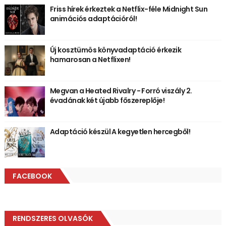
Friss hírek érkeztek a Netflix-féle Midnight Sun
animációs adaptációról!
Új kosztümös könyvadaptáció érkezik
hamarosan a Netflixen!
Megvan a Heated Rivalry - Forró viszály 2.
évadának két újabb főszereplője!
Adaptáció készül A kegyetlen hercegből!
FACEBOOK
RENDSZERES OLVASÓK