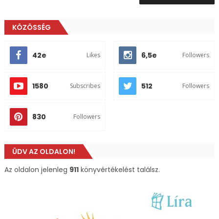
KÖZÖSSÉG
42e
6,5e
Likes
Followers
1580
512
Subscribes
Followers
830
Followers
ÜDV AZ OLDALON!
Az oldalon jelenleg
911
könyvértékelést találsz.