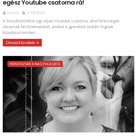
egész Youtube csatorna rá!
Deszy
3/28/2020
A StorylineOnline egy olyan Youtube csatorna, ahol hírességek
olvasnak fel történeteket, amiket a gyerekek imádni fognak.
Ráadásul minden ...
Olvasd tovább
HÍRMORZSÁK A NAGYVILÁGBÓL