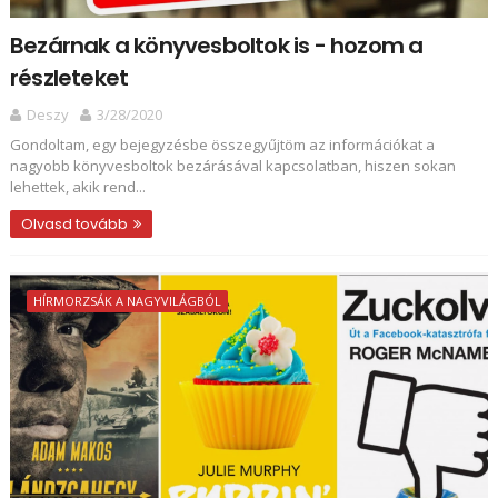
Bezárnak a könyvesboltok is - hozom a
részleteket
Deszy
3/28/2020
Gondoltam, egy bejegyzésbe összegyűjtöm az információkat a
nagyobb könyvesboltok bezárásával kapcsolatban, hiszen sokan
lehettek, akik rend...
Olvasd tovább
HÍRMORZSÁK A NAGYVILÁGBÓL