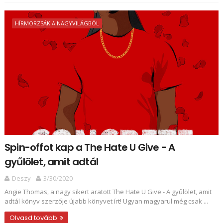
HÍRMORZSÁK A NAGYVILÁGBÓL
Spin-offot kap a The Hate U Give - A
gyűlölet, amit adtál
Deszy
3/30/2020
Angie Thomas, a nagy sikert aratott The Hate U Give - A gyűlölet, amit
adtál könyv szerzője újabb könyvet írt! Ugyan magyarul még csak ...
Olvasd tovább