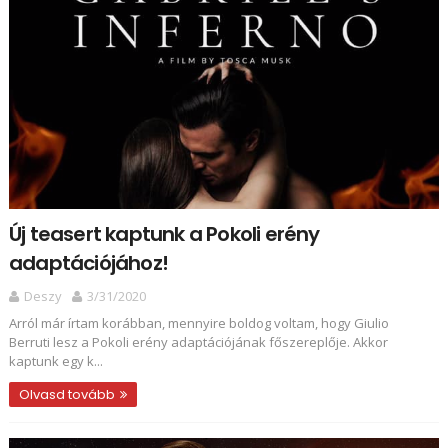
Új teasert kaptunk a Pokoli erény
adaptációjához!
Deszy
3/31/2020
Arról már írtam korábban, mennyire boldog voltam, hogy Giulio
Berruti lesz a Pokoli erény adaptációjának főszereplője. Akkor
kaptunk egy k...
Olvasd tovább