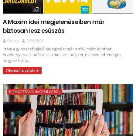
A Maxim idei megjelenéseiben már
biztosan lesz csúszás
Deszy
3/28/2020
Írtam egy összefoglaló bejegyzést már arról , miért érintheti
érzékenyen a kiadókat is a mostani helyzet, és miért lehetséges,
hogy ez befo...
Olvasd tovább
HÍRMORZSÁK A NAGYVILÁGBÓL