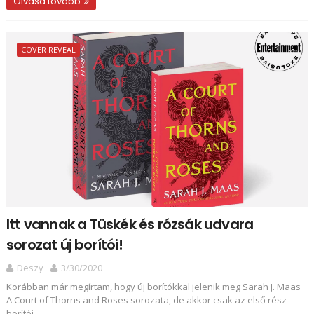
Olvasd tovább
COVER REVEAL
Itt vannak a Tüskék és rózsák udvara
sorozat új borítói!
Deszy
3/30/2020
Korábban már megírtam, hogy új borítókkal jelenik meg Sarah J. Maas
A Court of Thorns and Roses sorozata, de akkor csak az első rész
borítój...