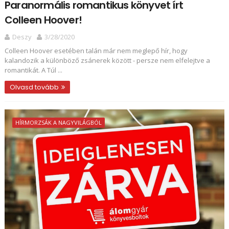
Paranormális romantikus könyvet írt
Colleen Hoover!
Deszy
3/28/2020
Colleen Hoover esetében talán már nem meglepő hír, hogy
kalandozik a különböző zsánerek között - persze nem elfelejtve a
romantikát. A Túl ...
Olvasd tovább
HÍRMORZSÁK A NAGYVILÁGBÓL