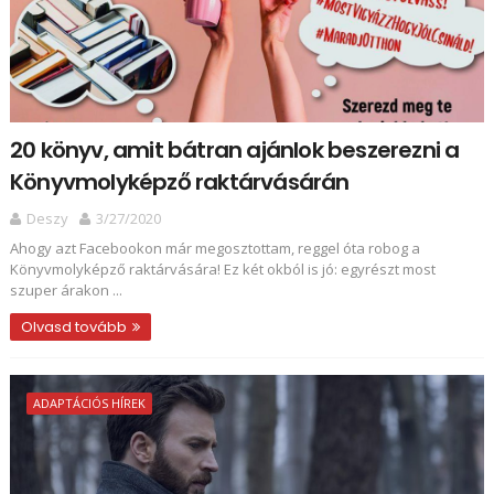
20 könyv, amit bátran ajánlok beszerezni a
Könyvmolyképző raktárvásárán
Deszy
3/27/2020
Ahogy azt Facebookon már megosztottam, reggel óta robog a
Könyvmolyképző raktárvására! Ez két okból is jó: egyrészt most
szuper árakon ...
Olvasd tovább
ADAPTÁCIÓS HÍREK