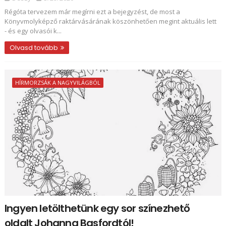
Régóta tervezem már megírni ezt a bejegyzést, de most a
Könyvmolyképző raktárvásárának köszönhetően megint aktuális lett
- és egy olvasói k...
Olvasd tovább
HÍRMORZSÁK A NAGYVILÁGBÓL
Ingyen letölthetünk egy sor színezhető
oldalt Johanna Basfordtól!