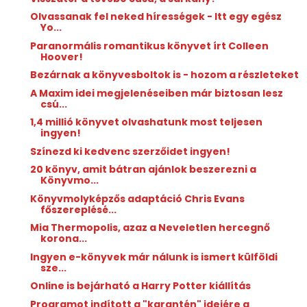
Olvassanak fel neked hírességek - Itt egy egész
Yo...
Paranormális romantikus könyvet írt Colleen
Hoover!
Bezárnak a könyvesboltok is - hozom a részleteket
A Maxim idei megjelenéseiben már biztosan lesz
csú...
1,4 millió könyvet olvashatunk most teljesen
ingyen!
Színezd ki kedvenc szerzőidet ingyen!
20 könyv, amit bátran ajánlok beszerezni a
Könyvmo...
Könyvmolyképzős adaptáció Chris Evans
főszereplésé...
Mia Thermopolis, azaz a Neveletlen hercegnő
korona...
Ingyen e-könyvek már nálunk is ismert külföldi
sze...
Online is bejárható a Harry Potter kiállítás
Programot indított a "karantén" idejére a