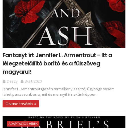
Fantasyt írt Jennifer L. Armentrout - Itt a
lélegzetelállító borító és a fülszöveg
magyarul!
Deszy
3/31/2020
Jennifer L. Armentrout igazán termékeny szerző, úgyhogy sosem
lehet panaszunk arra, mit és mennyit ír nekünk éppen.
Olvasd tovább
ADAPTÁCIÓS HÍREK