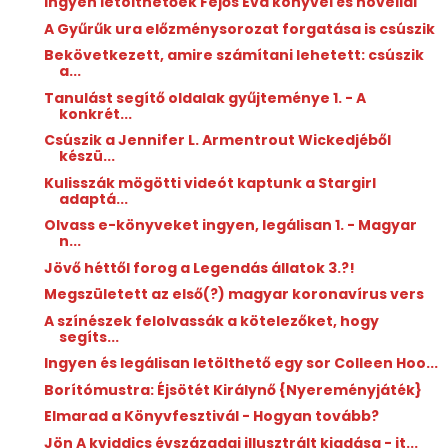
Ingyen letölthetőek Fejős Éva könyvei és novellái
A Gyűrűk ura előzménysorozat forgatása is csúszik
Bekövetkezett, amire számítani lehetett: csúszik
a...
Tanulást segítő oldalak gyűjteménye 1. - A
konkrét...
Csúszik a Jennifer L. Armentrout Wickedjéből
készü...
Kulisszák mögötti videót kaptunk a Stargirl
adaptá...
Olvass e-könyveket ingyen, legálisan 1. - Magyar
n...
Jövő héttől forog a Legendás állatok 3.?!
Megszületett az első(?) magyar koronavírus vers
A színészek felolvassák a kötelezőket, hogy
segíts...
Ingyen és legálisan letölthető egy sor Colleen Hoo...
Borítómustra: Éjsötét ​Királynő {Nyereményjáték}
Elmarad a Könyvfesztivál - Hogyan tovább?
Jön A kviddics évszázadai illusztrált kiadása - it...