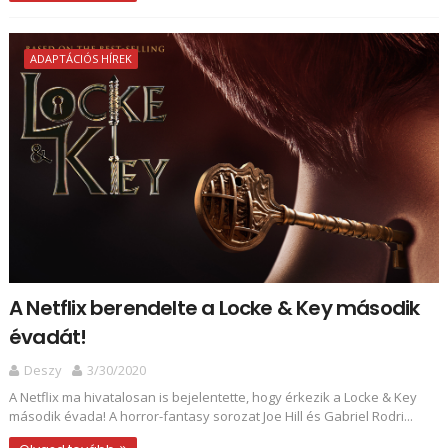
ADAPTÁCIÓS HÍREK
A Netflix berendelte a Locke & Key második
évadát!
Deszy
3/30/2020
A Netflix ma hivatalosan is bejelentette, hogy érkezik a Locke & Key
második évada! A horror-fantasy sorozat Joe Hill és Gabriel Rodri...