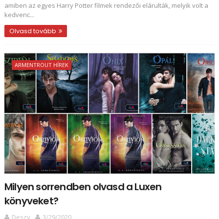
amiben az egyes Harry Potter filmek rendezői elárulták, melyik volt a
kedvenc...
Olvasd tovább
ARMENTROUT HÍREK
Milyen sorrendben olvasd a Luxen
könyveket?
Deszy
3/29/2020