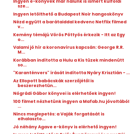
Ingyen e-könyvek már nálunk is ismert külföldi
sze...
Ingyen letölthető a Budapest Noir hangoskönyv
Nézd együtt a barátaiddal kedvenc Netflix filmed
v...
Kemény témájú Vörös Pöttyös érkezik - Itt az Egy
o...
Valami jó hír a koronavírus kapcsán: George R.R.
M...
Korábban indította a Hulu a Kis tüzek mindenütt
so...
"Karanténvers" írását indította Nyáry Krisztián - ...
Az Ellopott babácskák szerzőjétől is
beszerezhetün...
Nógrádi Gábor könyvei is elérhetőek ingyen!
100 filmet nézhetünk ingyen a Mafab.hu jóvoltából
...
Nincs meglepetés: a Vaják forgatását is
elhalaszto...
Jó néhány Agave e-könyv is elérhető ingyen!