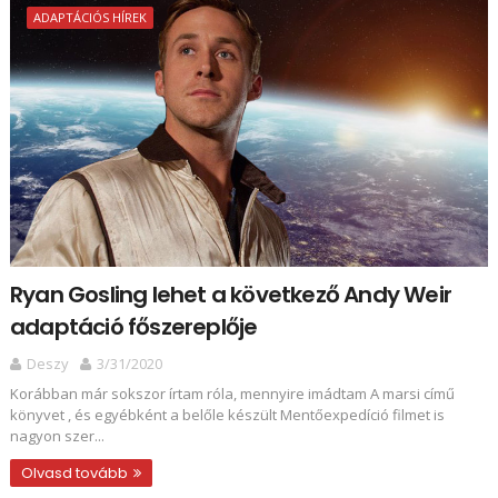
ADAPTÁCIÓS HÍREK
Ryan Gosling lehet a következő Andy Weir
adaptáció főszereplője
Deszy
3/31/2020
Korábban már sokszor írtam róla, mennyire imádtam A marsi című
könyvet , és egyébként a belőle készült Mentőexpedíció filmet is
nagyon szer...
Olvasd tovább