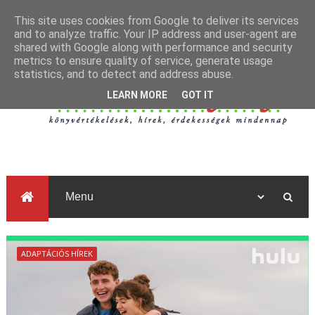
This site uses cookies from Google to deliver its services
and to analyze traffic. Your IP address and user-agent are
shared with Google along with performance and security
metrics to ensure quality of service, generate usage
statistics, and to detect and address abuse.
LEARN MORE
GOT IT
ADAPTÁCIÓS HÍREK