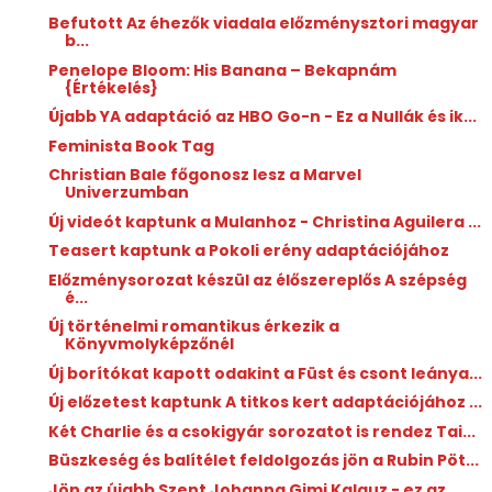
Befutott Az éhezők viadala előzménysztori magyar
b...
Penelope Bloom: His ​Banana – Bekapnám
{Értékelés}
Újabb YA adaptáció az HBO Go-n - Ez a Nullák és ik...
Feminista Book Tag
Christian Bale főgonosz lesz a Marvel
Univerzumban
Új videót kaptunk a Mulanhoz - Christina Aguilera ...
Teasert kaptunk a Pokoli erény adaptációjához
Előzménysorozat készül az élőszereplős A szépség
é...
Új történelmi romantikus érkezik a
Könyvmolyképzőnél
Új borítókat kapott odakint a Füst és csont leánya...
Új előzetest kaptunk A titkos kert adaptációjához ...
Két Charlie és a csokigyár sorozatot is rendez Tai...
Büszkeség és balítélet feldolgozás jön a Rubin Pöt...
Jön az újabb Szent Johanna Gimi Kalauz - ez az