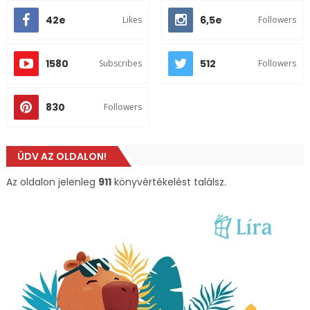
42e
6,5e
Likes
Followers
1580
512
Subscribes
Followers
830
Followers
ÜDV AZ OLDALON!
Az oldalon jelenleg
911
könyvértékelést találsz.