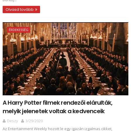
Olvasd tovább
ÉRDEKESSÉG
A Harry Potter filmek rendezői elárulták,
melyik jelenetek voltak a kedvenceik
Deszy
3/29/2020
Az Entertainment Weekly hozott le egy igazán izgalmas cikket,