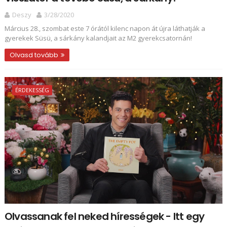
Deszy
3/28/2020
Március 28., szombat este 7 órától kilenc napon át újra láthatják a
gyerekek Süsü, a sárkány kalandjait az M2 gyerekcsatornán!
Olvasd tovább
ÉRDEKESSÉG
Olvassanak fel neked hírességek - Itt egy