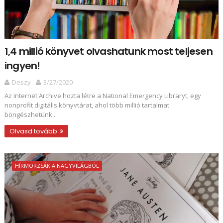
1,4 millió könyvet olvashatunk most teljesen
ingyen!
Deszy
3/27/2020
Az Internet Archive hozta létre a National Emergency Libraryt, egy
nonprofit digitális könyvtárat, ahol több millió tartalmat
böngészhetünk...
Olvasd tovább
HÍRMORZSÁK A NAGYVILÁGBÓL