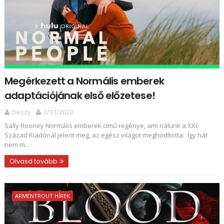
Megérkezett a Normális emberek
adaptációjának első előzetese!
Deszy
3/31/2020
Sally Rooney Normális emberek című regénye, ami nálunk a XXI.
Század Kiadónál jelent meg, az egész világot meghódította. Így hát
nem m...
Olvasd tovább
ARMENTROUT HÍREK