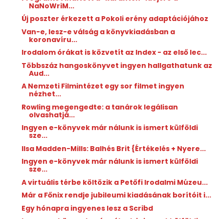
NaNoWriM...
Új poszter érkezett a Pokoli erény adaptációjához
Van-e, lesz-e válság a könyvkiadásban a
koronavíru...
Irodalom órákat is közvetít az Index - az első lec...
Többszáz hangoskönyvet ingyen hallgathatunk az
Aud...
A Nemzeti Filmintézet egy sor filmet ingyen
nézhet...
Rowling megengedte: a tanárok legálisan
olvashatjá...
Ingyen e-könyvek már nálunk is ismert külföldi
sze...
Ilsa Madden-Mills: Balhés ​Brit {Értékelés + Nyere...
Ingyen e-könyvek már nálunk is ismert külföldi
sze...
A virtuális térbe költözik a Petőfi Irodalmi Múzeu...
Már a Főnix rendje jubileumi kiadásának borítóit i...
Egy hónapra ingyenes lesz a Scribd