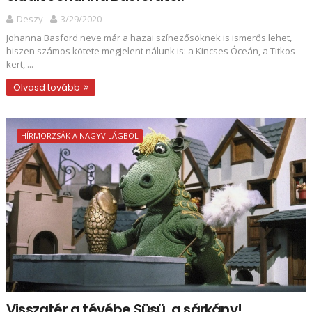
Deszy
3/29/2020
Johanna Basford neve már a hazai színezősöknek is ismerős lehet,
hiszen számos kötete megjelent nálunk is: a Kincses Óceán, a Titkos
kert, ...
Olvasd tovább
HÍRMORZSÁK A NAGYVILÁGBÓL
Visszatér a tévébe Süsü, a sárkány!