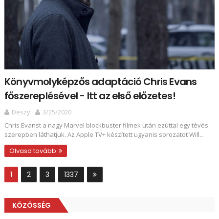
Könyvmolyképzős adaptáció Chris Evans
főszereplésével - Itt az első előzetes!
Deszy
3/25/2020
Chris Evanst a nagy Marvel blockbuster filmek után ezúttal egy tévés
szerepben láthatjuk. Az Apple TV+ készített ugyanis sorozatot Will...
Olvasd tovább
1
2
3
1337
KÖZÖSSÉG