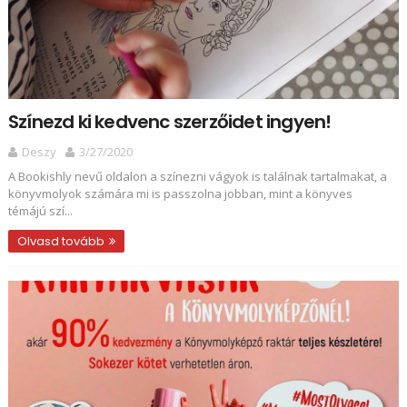
Színezd ki kedvenc szerzőidet ingyen!
Deszy
3/27/2020
A Bookishly nevű oldalon a színezni vágyok is találnak tartalmakat, a
könyvmolyok számára mi is passzolna jobban, mint a könyves
témájú szí...
Olvasd tovább