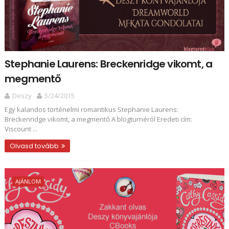
Stephanie Laurens: Breckenridge vikomt, a
megmentő
Deszy
5/24/2015
Egy kalandos történelmi romantikus Stephanie Laurens:
Breckenridge vikomt, a megmentő A blogturnéról Eredeti cím:
Viscount ...
Olvasd tovább
AJÁNLOM