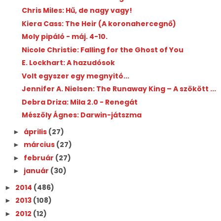
Chris Miles: Hű, de nagy vagy!
Kiera Cass: The Heir (A koronahercegnő)
Moly pipáló - máj. 4-10.
Nicole Christie: Falling for the Ghost of You
E. Lockhart: A hazudósok
Volt egyszer egy megnyitó...
Jennifer A. Nielsen: The Runaway King – A szökött ...
Debra Driza: Mila 2.0 - Renegát
Mészöly Ágnes: Darwin-játszma
április
(27)
►
március
(27)
►
február
(27)
►
január
(30)
►
2014
(486)
►
2013
(108)
►
2012
(12)
►