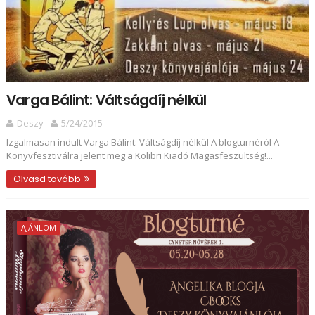
Varga Bálint: Váltságdíj nélkül
Deszy
5/24/2015
Izgalmasan indult Varga Bálint: Váltságdíj nélkül A blogturnéról A
Könyvfesztiválra jelent meg a Kolibri Kiadó Magasfeszültség!...
Olvasd tovább
AJÁNLOM