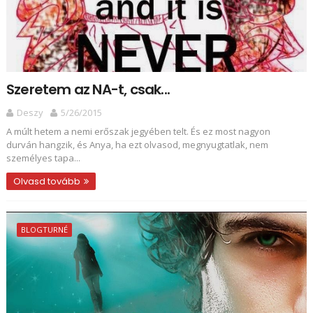
Szeretem az NA-t, csak...
Deszy
5/26/2015
A múlt hetem a nemi erőszak jegyében telt. És ez most nagyon
durván hangzik, és Anya, ha ezt olvasod, megnyugtatlak, nem
személyes tapa...
Olvasd tovább
BLOGTURNÉ