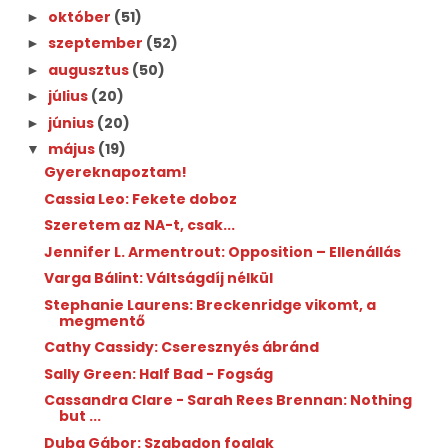
október
(51)
►
szeptember
(52)
►
augusztus
(50)
►
július
(20)
►
június
(20)
►
május
(19)
▼
Gyereknapoztam!
Cassia Leo: Fekete doboz
Szeretem az NA-t, csak...
Jennifer L. Armentrout: Opposition – Ellenállás
Varga Bálint: Váltságdíj nélkül
Stephanie Laurens: Breckenridge vikomt, a
megmentő
Cathy Cassidy: Cseresznyés ábránd
Sally Green: Half Bad - Fogság
Cassandra Clare - Sarah Rees Brennan: Nothing
but ...
Duba Gábor: Szabadon foglak