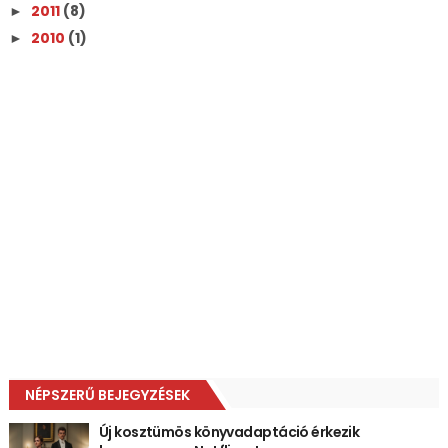
2011
(8)
►
2010
(1)
►
NÉPSZERŰ BEJEGYZÉSEK
Új kosztümös könyvadaptáció érkezik