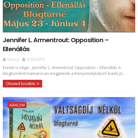
Jennifer L. Armentrout: Opposition –
Ellenállás
Deszy
5/25/2015
Ennek is vége... Jennifer L. Armentrout: Opposition – Ellenállás A
blogturnéról Hamarosan megjelenik a Könyvmolyképző kiadó jó...
Olvasd tovább
AJÁNLOM