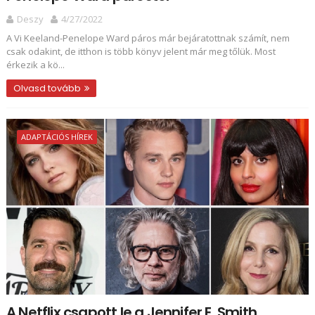
Deszy
4/27/2022
A Vi Keeland-Penelope Ward páros már bejáratottnak számít, nem
csak odakint, de itthon is több könyv jelent már meg tőlük. Most
érkezik a kö...
Olvasd tovább
ADAPTÁCIÓS HÍREK
A Netflix csapott le a Jennifer E. Smith