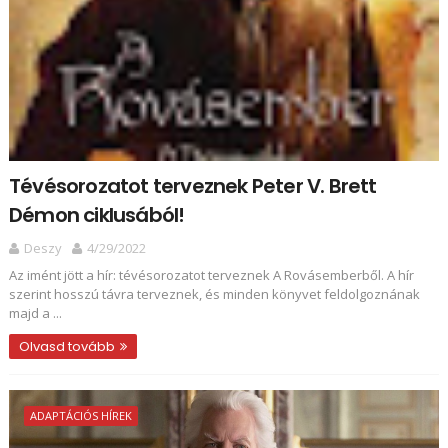
Tévésorozatot terveznek Peter V. Brett
Démon ciklusából!
Deszy
4/29/2022
Az imént jött a hír: tévésorozatot terveznek A Rovásemberből. A hír
szerint hosszú távra terveznek, és minden könyvet feldolgoznának
majd a ...
Olvasd tovább
ADAPTÁCIÓS HÍREK