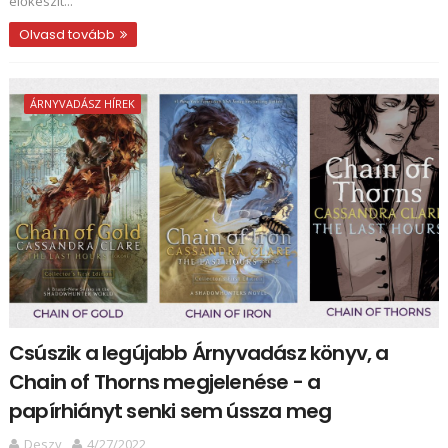
előkészít...
Olvasd tovább
ÁRNYVADÁSZ HÍREK
Csúszik a legújabb Árnyvadász könyv, a
Chain of Thorns megjelenése - a
papírhiányt senki sem ússza meg
Deszy
4/27/2022