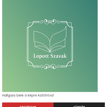
Hallgass bele a képre kattintva!
ARCHÍVUM
CÍMKÉK