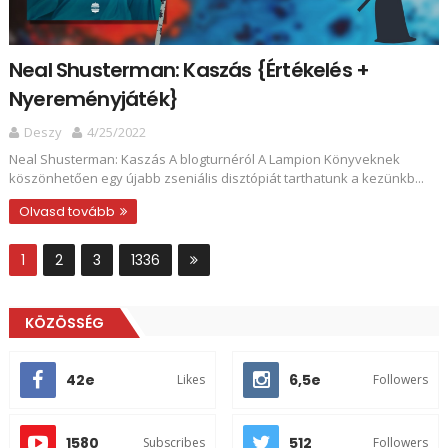
Neal Shusterman: Kaszás {Értékelés +
Nyereményjáték}
Deszy
4/25/2022
Neal Shusterman: Kaszás A blogturnéról A Lampion Könyveknek
köszönhetően egy újabb zseniális disztópiát tarthatunk a kezünkb...
Olvasd tovább
1
2
3
1336
KÖZÖSSÉG
42e
6,5e
Likes
Followers
1580
512
Subscribes
Followers