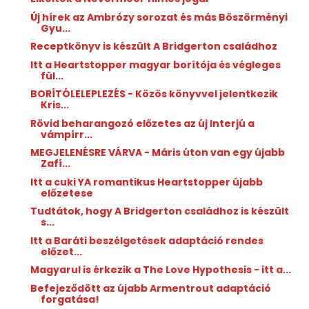
Új hírek az Ambrózy sorozat és más Böszörményi
Gyu...
Receptkönyv is készült A Bridgerton családhoz
Itt a Heartstopper magyar borítója és végleges
fül...
BORÍTÓLELEPLEZÉS - Közös könyvvel jelentkezik
Kris...
Rövid beharangozó előzetes az új Interjú a
vámpírr...
MEGJELENÉSRE VÁRVA - Máris úton van egy újabb
Zafí...
Itt a cuki YA romantikus Heartstopper újabb
előzetese
Tudtátok, hogy A Bridgerton családhoz is készült
s...
Itt a Baráti beszélgetések adaptáció rendes
előzet...
Magyarul is érkezik a The ​Love Hypothesis - itt a...
Befejeződött az újabb Armentrout adaptáció
forgatása!