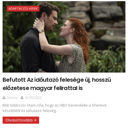
ADAPTÁCIÓS HÍREK
Befutott Az időutazó felesége új, hosszú
előzetese magyar felirattal is
Deszy
4/29/2022
Már többször írtam róla, hogy az HBO berendelte a Sherlock
készítőitől Az időutazó feleség...
Olvasd tovább