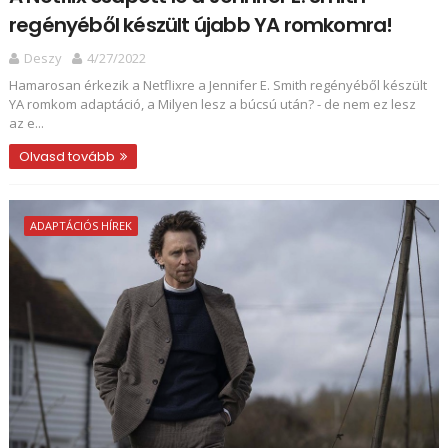
regényéből készült újabb YA romkomra!
Deszy
4/27/2022
Hamarosan érkezik a Netflixre a Jennifer E. Smith regényéből készült
YA romkom adaptáció, a Milyen lesz a búcsú után? - de nem ez lesz
az e...
Olvasd tovább
ADAPTÁCIÓS HÍREK