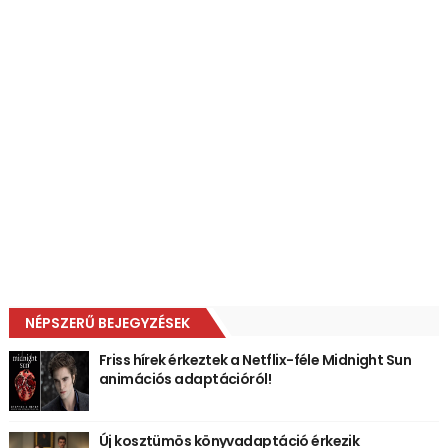
NÉPSZERŰ BEJEGYZÉSEK
Friss hírek érkeztek a Netflix-féle Midnight Sun
animációs adaptációról!
Új kosztümös könyvadaptáció érkezik