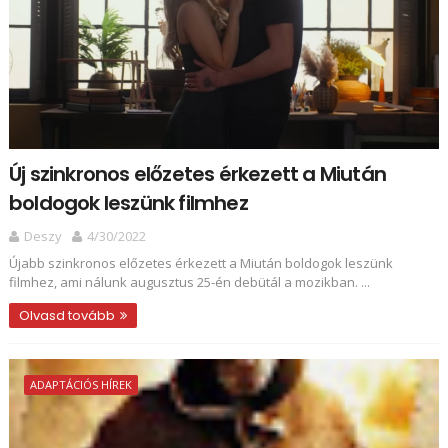
Új szinkronos előzetes érkezett a Miután
boldogok leszünk filmhez
Deszy
4/30/2022
Újabb szinkronos előzetes érkezett a Miután boldogok leszünk
filmhez, ami nálunk augusztus 25-én debütál a mozikban. ...
Olvasd tovább
ADAPTÁCIÓS HÍREK