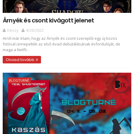
Árnyék és csont kivágott jelenet
Deszy
4/26/2022
Arról már írtam, hogy az Árnyék és csont szereplői egy új közös
fotóval ünnepelték az első évad debütálásának évfordulóját, de
maga a Netfli...
Olvasd tovább
BLOGTURNÉ