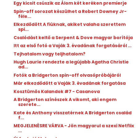
Egy kicsit csúszik az Álom két keréken premierje
Spin-off sorozat készülhet a Robert Downey Jr-
féle...
Elkezdődött A fiúknak, akiket valaha szerettem
spi...
Csalódást keltő a Serpent & Dove magyar borítója
Itt az első fotó a Vaják 3. évadának forgatásáról ...
Tejhatalom vagy teljhatalom?
Hugh Laurie rendezte a legújabb Agatha Christie
ad...
Fotók a Bridgerton spin-off olvasópróbájáról
Már elkezdődött a Vaják 3. évadának forgatása
Kosztümös Kalandok #7 - Casanova
A Bridgerton színészek A vikomt, aki engem
szerete...
Kate és Anthony visszatérnek A Bridgerton család
f...
MEGJELENÉSRE VÁRVA - Jön magyarul a szexi Netflix
...