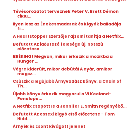
...
Tévésorozatot terveznek Peter V. Brett Démon
ciklu...
Ilyen lesz az Énekesmadarak és kígyók balladája
fi...
A Heartstopper szerzője rajzolni tanítja a Netflix...
Befutott Az időutazó felesége új, hosszú
előzetese...
BRÉKING! Megvan, mikor érkezik a mozikba a
Hunger ...
Végre kiderült, mikor debütál A nyár, amikor
megsz...
Csúszik a legújabb Árnyvadász könyv, a Chain of
Th...
Újabb könyv érkezik magyarul a Vi Keeland-
Penelope...
A Netflix csapott le a Jennifer E. Smith regényébő...
Befutott Az essexi kígyó első előzetese - Tom
Hidd...
Árnyék és csont kivágott jelenet