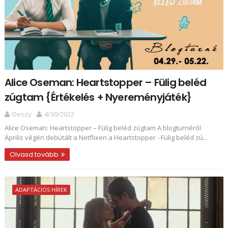
Alice Oseman: Heartstopper ​– Fülig beléd
zúgtam {Értékelés + Nyereményjáték}
Deszy
4/30/2022
Alice Oseman: Heartstopper ​– Fülig beléd zúgtam A blogturnéról
Április végén debütált a Netflixen a Heartstopper - Fülig beléd zú...
Olvasd tovább
ADAPTÁCIÓS HÍREK