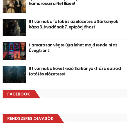
hamarosan a Netflixen!
Itt vannak a fotók és az előzetes a Sárkányok
háza 3. évadának 7. epizódjához!
Hamarosan végre újra lehet majd rendelni az
Üvegtrónt!
Itt vannak a következő Sárkányok háza epizód
fotói és előzetese!
FACEBOOK
RENDSZERES OLVASÓK