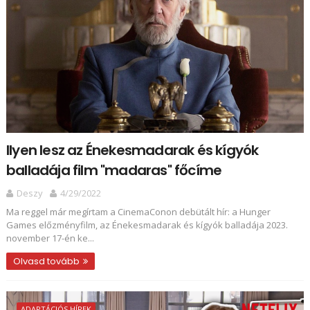
Ilyen lesz az Énekesmadarak és kígyók
balladája film "madaras" főcíme
Deszy
4/29/2022
Ma reggel már megírtam a CinemaConon debütált hír: a Hunger
Games előzményfilm, az Énekesmadarak és kígyók balladája 2023.
november 17-én ke...
Olvasd tovább
ADAPTÁCIÓS HÍREK