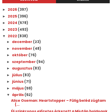
2026
(397)
►
2025
(396)
►
2024
(578)
►
2023
(493)
►
2022
(838)
▼
december
(23)
►
november
(48)
►
október
(76)
►
szeptember
(94)
►
augusztus
(83)
►
július
(83)
►
június
(71)
►
május
(59)
►
április
(62)
▼
Alice Oseman: Heartstopper ​– Fülig beléd zúgtam
{...
Új szinkronos előzetes érkezett a Miután boldogok