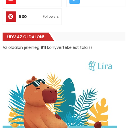
830
Followers
ÜDV AZ OLDALON!
Az oldalon jelenleg
911
könyvértékelést találsz.