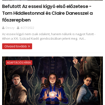
Befutott Az essexi kígyó első előzetese -
Tom Hiddlestonnal és Claire Danesszel a
főszerepben
Deszy
4/27/2022
Az essexi kígyó nem csak odakint, hanem nálunk is nagyot futott -
itthon a XXI. Század Kiadó gondozásában jelent meg. Azt...
Olvasd tovább
ADAPTÁCIÓS HÍREK