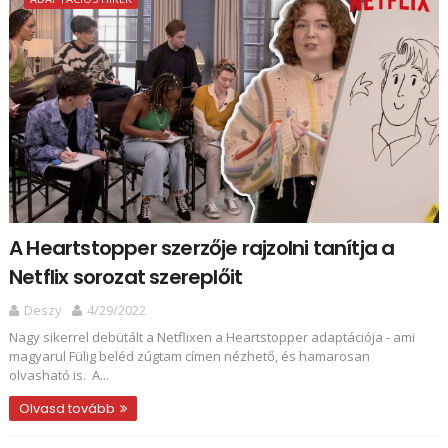
A Heartstopper szerzője rajzolni tanítja a
Netflix sorozat szereplőit
Deszy
4/29/2022
Nagy sikerrel debütált a Netflixen a Heartstopper adaptációja - ami
magyarul Fülig beléd zúgtam címen nézhető, és hamarosan
olvasható is. A...
Olvasd tovább