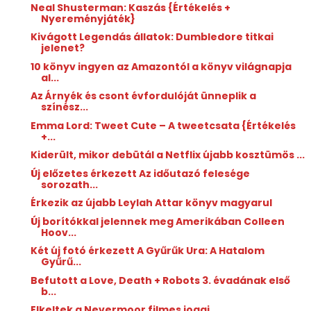
Neal Shusterman: Kaszás {Értékelés +
Nyereményjáték}
Kivágott Legendás állatok: Dumbledore titkai
jelenet?
10 könyv ingyen az Amazontól a könyv világnapja
al...
Az Árnyék és csont évfordulóját ünneplik a
színész...
Emma Lord: Tweet ​Cute – A tweetcsata {Értékelés
+...
Kiderült, mikor debütál a Netflix újabb kosztümös ...
Új előzetes érkezett Az időutazó felesége
sorozath...
Érkezik az újabb Leylah Attar könyv magyarul
Új borítókkal jelennek meg Amerikában Colleen
Hoov...
Két új fotó érkezett A Gyűrűk Ura: A Hatalom
Gyűrű...
Befutott a Love, Death + Robots 3. évadának első
b...
Elkeltek a Nevermoor filmes jogai