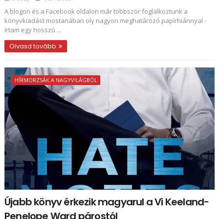
A blogon és a Facebook oldalon már többször foglalkoztunk a
könyvkiadást mostanában oly nagyon meghatározó papírhiánnyal -
írtam egy hosszú ...
Olvasd tovább
HÍRMORZSÁK A NAGYVILÁGBÓL
Újabb könyv érkezik magyarul a Vi Keeland-
Penelope Ward párostól