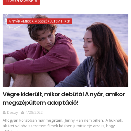
Olvasd tovább
A NYÁR AMIKOR MEGSZÉPÜLTEM HÍREK
Végre kiderült, mikor debütál A nyár, amikor
megszépültem adaptáció!
Deszy
4/28/2022
Ahogyan korábban már megírtam, Jenny Han nem pihen. A fiúknak,
ak iket valaha szerettem filmek közben jutott ideje arra is, hogy