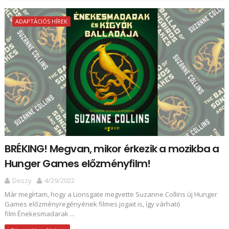
ADAPTÁCIÓS HÍREK
BRÉKING! Megvan, mikor érkezik a mozikba a
Hunger Games előzményfilm!
Deszy
4/29/2022
Már megírtam, hogy a Lionsgate megvette Suzanne Collins új Hunger
Games előzményregényének filmes jogait is, így várható
film Énekesmadarak ...