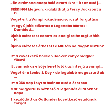
Jön a Nimona adaptáció a Netflixre - itt az első j...
BRÉKING! Megvan, ki alakíthatja Percy Jacksont a
D...
Véget ért a Vámpírakadémia sorozat forgatása
Itt egy újabb előzetes a Legendás állatok:
Dumbled...
Újabb előzetest kapott az eddigi talán legfurább
H...
Újabb előzetes érkezett a Miután boldogok leszünk
...
Itt a következő Colleen Hoover könyv magyar
fülszö...
Itt vannak az első jelenetfotók az Interjú a vámpí...
Véget ér a Locke & Key - de legalább megosztottak
...
Itt a 365 nap folytatásának első előzetese
Már magyarul is nézhető a Legendás állatokhoz
kapc...
Elkezdődött az Outlander következő évadának
forgat...