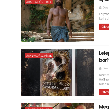
ADAPTÁCIÓS HÍREK
Des
Folyta
kell so
Olva
Lele
ÁRNYVADÁSZ HÍREK
borí
Des
Decemb
örülhe
biztosa
Olva
Megé