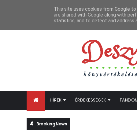
FŐOLDAL
GYIK
BLOGTURNÉ KLUB
OLDALTÉRKÉP
K
This site uses cookies from Google to d
are shared with Google along with perf
statistics, and to detect and address 
HÍREK
ÉRDEKESSÉGEK
FANDO
Breaking News