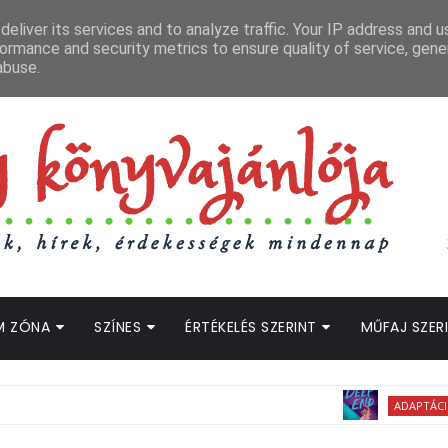
APCSOLAT
LOPOTT SZAVAK KÖNYVES PODCAST
HOGWARTS LEGACY STRE
eliver its services and to analyze traffic. Your IP address and 
ormance and security metrics to ensure quality of service, gen
abuse.
M ZÓNA
SZÍNES
ÉRTÉKELÉS SZERINT
MŰFAJ SZER
ADAPTÁCIÓS HÍREK