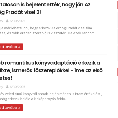
talosan is bejelentették, hogy jön Az
g Pradát visel 2!
zy
6/30/2025
eje már lehet tudni, hogy érkezik Az ördög Pradát visel film
tása, és több eredeti szereplő is visszatér. De ezek random
..
sd tovább
b romantikus könyvadaptáció érkezik a
lixre, ismerős főszereplőkkel - íme az első
etes!
zy
6/30/2025
 év veled című könyvről annak idején már én is írtam értékelést ,
edig érkezik belőle a kisképernyős feldo...
sd tovább