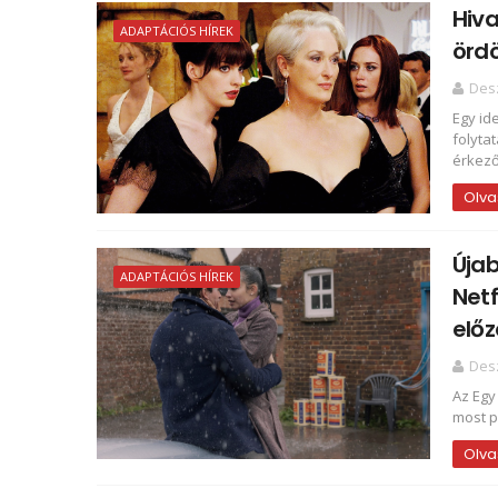
Hiva
ADAPTÁCIÓS HÍREK
ördö
Des
Egy id
folyta
érkező.
Olva
Újab
ADAPTÁCIÓS HÍREK
Netf
előz
Des
Az Egy
most p
Olva