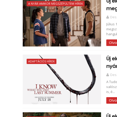
Új e
A NYÁR AMIKOR MEGSZÉPÜLTEM HÍREK
meg
Des
Július
megszé
hangul
Olva
Új e
ADAPTÁCIÓS HÍREK
nyár
Des
A Tudo
valósz
is, é...
Olva
Új e