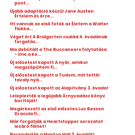
pont...
Újabb adaptáció készül Jane Austen
Értelem és érze...
Itt vannak az első fotók az Életem a Walter
fiúkka...
Véget ért A Bridgerton család 4. évadának
forgatás...
Ma debütált a The Buccaneers folytatása
- íme a ko...
Új előzetest kapott A nyár, amikor
megszépültem fi...
Új előzetest kapott a Tudom, mit tettél
tavaly nyá...
Új előzetest kapott az Alapítvány 3. évada!
Leleplezték a legújabb Árnyvadász könyv
borítóját!
Megérkezett az első előzetes Luc Besson
Dracula fi...
Már forgatják a Heartstopper sorozatot
lezáró filmet!
Berendelték a Maxton Hall 3. évadát!