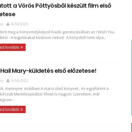
tott a Vörös Pöttyösből készült film első
zetese
zy
6/30/2025
elent meg a Könyvmolyképző Kiadó gondozásában az I Wish You
e Best - A legjobbakat kívánom neked. A könyvből nem olya...
sd tovább
A Hail Mary-küldetés első előzetese!
zy
6/30/2025
ok, mennyire imádtam A marsi című könyvet , és egyébként a
 készült Mentőexpedíció filmet is nagyon szerettem, már
egszer...
sd tovább