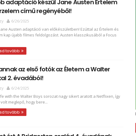
b adaptáció készül Jane Austen Értelem
érzelem című regényéből!
zy
6/26/2025
Jane Austen adaptáció van előkészületben! Ezúttal az Értelem és
m kap újabb filmes feldolgozást. Austen klasszikusából a Focus
sd tovább
vannak az első fotók az Életem a Walter
kal 2. évadából!
zy
6/24/2025
fe with the Walter Boys sorozat nagy sikert aratott a Netflixen, így
 volt meglepő, hogy bere...
sd tovább