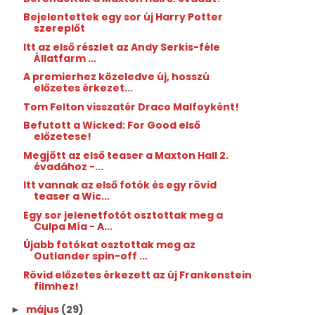
Bejelentettek egy sor új Harry Potter
szereplőt
Itt az első részlet az Andy Serkis-féle
Állatfarm ...
A premierhez közeledve új, hosszú
előzetes érkezet...
Tom Felton visszatér Draco Malfoyként!
Befutott a Wicked: For Good első
előzetese!
Megjött az első teaser a Maxton Hall 2.
évadához -...
Itt vannak az első fotók és egy rövid
teaser a Wic...
Egy sor jelenetfotót osztottak meg a
Culpa Mía - A...
Újabb fotókat osztottak meg az
Outlander spin-off ...
Rövid előzetes érkezett az új Frankenstein
filmhez!
május
(29)
►