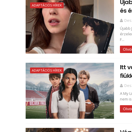
Újab
ADAPTÁCIÓS HÍREK
és 
Des
Újabb 
érzele
F...
Olva
Itt 
ADAPTÁCIÓS HÍREK
fiúk
Des
A My Li
nem is
Olva