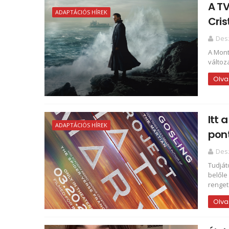
A TV
ADAPTÁCIÓS HÍREK
Cris
Des
A Mont
változ
Olva
Itt 
ADAPTÁCIÓS HÍREK
pon
Des
Tudját
belőle
renget
Olva