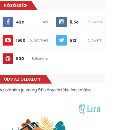
KÖZÖSSÉG
42e
6,5e
Likes
Followers
1580
512
Subscribes
Followers
830
Followers
ÜDV AZ OLDALON!
Az oldalon jelenleg
911
könyvértékelést találsz.