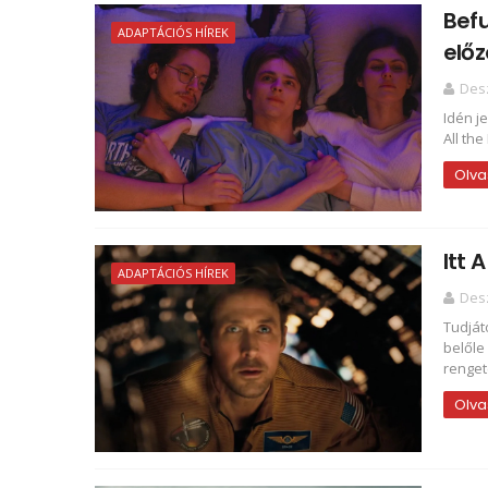
Befu
ADAPTÁCIÓS HÍREK
elő
Des
Idén j
All th
Olva
Itt 
ADAPTÁCIÓS HÍREK
Des
Tudját
belőle
renget
Olva