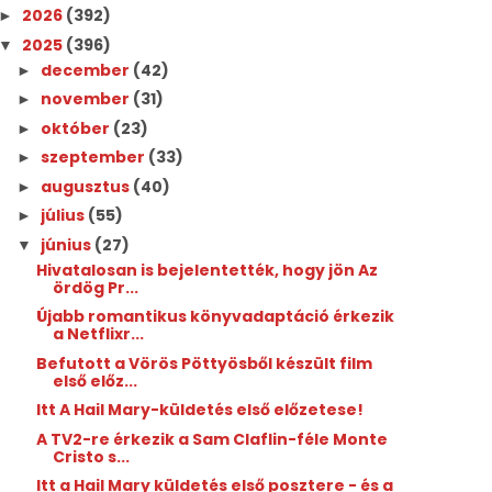
2026
(392)
►
2025
(396)
▼
december
(42)
►
november
(31)
►
október
(23)
►
szeptember
(33)
►
augusztus
(40)
►
július
(55)
►
június
(27)
▼
Hivatalosan is bejelentették, hogy jön Az
ördög Pr...
Újabb romantikus könyvadaptáció érkezik
a Netflixr...
Befutott a Vörös Pöttyösből készült film
első előz...
Itt A Hail Mary-küldetés első előzetese!
A TV2-re érkezik a Sam Claflin-féle Monte
Cristo s...
Itt a Hail Mary küldetés első posztere - és a