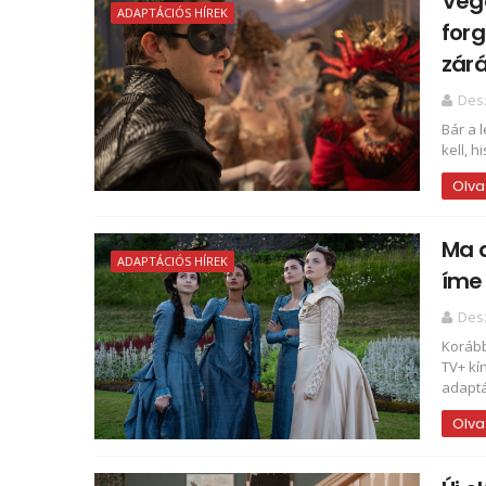
Vége
ADAPTÁCIÓS HÍREK
forg
zárá
Des
Bár a 
kell, h
Olva
Ma d
ADAPTÁCIÓS HÍREK
íme 
Des
Korább
TV+ kí
adaptá
Olva