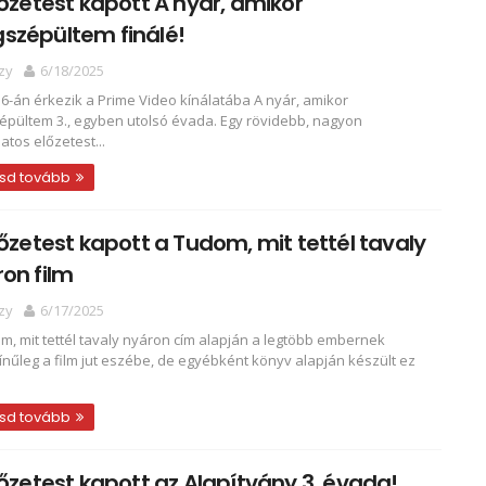
lőzetest kapott A nyár, amikor
szépültem finálé!
zy
6/18/2025
 16-án érkezik a Prime Video kínálatába A nyár, amikor
pültem 3., egyben utolsó évada. Egy rövidebb, nagyon
atos előzetest...
sd tovább
lőzetest kapott a Tudom, mit tettél tavaly
on film
zy
6/17/2025
m, mit tettél tavaly nyáron cím alapján a legtöbb embernek
ínűleg a film jut eszébe, de egyébként könyv alapján készült ez
sd tovább
lőzetest kapott az Alapítvány 3. évada!