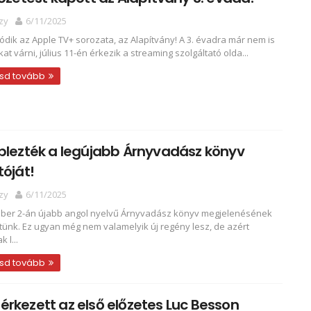
zy
6/11/2025
tódik az Apple TV+ sorozata, az Alapítvány! A 3. évadra már nem is
kat várni, július 11-én érkezik a streaming szolgáltató olda...
sd tovább
plezték a legújabb Árnyvadász könyv
tóját!
zy
6/11/2025
er 2-án újabb angol nyelvű Árnyvadász könyv megjelenésének
tünk. Ez ugyan még nem valamelyik új regény lesz, de azért
k l...
sd tovább
rkezett az első előzetes Luc Besson