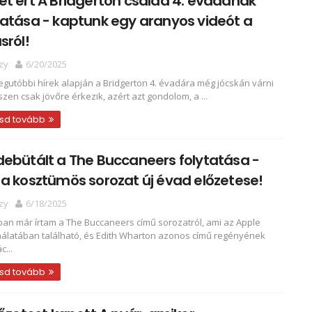
t ért A Bridgerton család 4. évadának
atása - kaptunk egy aranyos videót a
sról!
zy
6/20/2025
legutóbbi hírek alapján a Bridgerton 4. évadára még jócskán várni
iszen csak jövőre érkezik, azért azt gondolom, a ...
sd tovább
ebütált a The Buccaneers folytatása -
a kosztümös sorozat új évad előzetese!
zy
6/18/2025
an már írtam a The Buccaneers című sorozatról, ami az Apple
nálatában található, és Edith Wharton azonos című regényének
c...
sd tovább