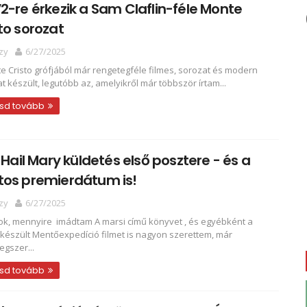
2-re érkezik a Sam Claflin-féle Monte
to sorozat
zy
6/27/2025
e Cristo grófjából már rengetegféle filmes, sorozat és modern
at készült, legutóbb az, amelyikről már többször írtam...
sd tovább
a Hail Mary küldetés első posztere - és a
tos premierdátum is!
zy
6/27/2025
ok, mennyire imádtam A marsi című könyvet , és egyébként a
 készült Mentőexpedíció filmet is nagyon szerettem, már
egszer...
sd tovább