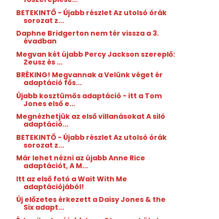
BETEKINTŐ - Újabb részlet Az utolsó órák
sorozat z...
Daphne Bridgerton nem tér vissza a 3.
évadban
Megvan két újabb Percy Jackson szereplő:
Zeusz és ...
BRÉKING! Megvannak a Velünk véget ér
adaptáció fős...
Újabb kosztümös adaptáció - itt a Tom
Jones első e...
Megnézhetjük az első villanásokat A siló
adaptáció...
BETEKINTŐ - Újabb részlet Az utolsó órák
sorozat z...
Már lehet nézni az újabb Anne Rice
adaptációt, A M...
Itt az első fotó a Wait With Me
adaptációjából!
Új előzetes érkezett a Daisy Jones & the
Six adapt...