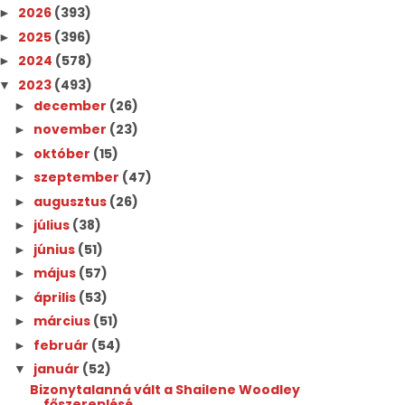
2026
(393)
►
2025
(396)
►
2024
(578)
►
2023
(493)
▼
december
(26)
►
november
(23)
►
október
(15)
►
szeptember
(47)
►
augusztus
(26)
►
július
(38)
►
június
(51)
►
május
(57)
►
április
(53)
►
március
(51)
►
február
(54)
►
január
(52)
▼
Bizonytalanná vált a Shailene Woodley
főszereplésé...