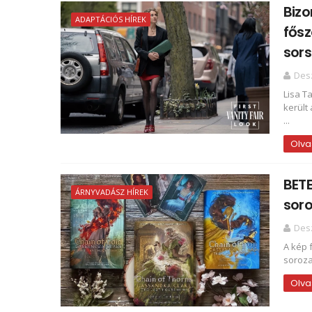
Bizo
ADAPTÁCIÓS HÍREK
fősz
sor
Des
Lisa T
került
...
Olva
BETE
ÁRNYVADÁSZ HÍREK
soro
Des
A kép 
sorozat
Olva