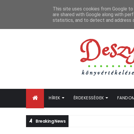
FŐOLDAL
GYIK
BLOGTURNÉ KLUB
OLDALTÉRKÉP
K
This site uses cookies from Google to d
are shared with Google along with perf
statistics, and to detect and address 
HÍREK
ÉRDEKESSÉGEK
FANDO
Breaking News