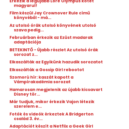
Érkezik a legújabb Lore Olympus kötet
magyarul!
Film készül Jay Crownover Rule című
könyvéből - má...
Az utolsó órák utolsó könyvének utolsó
szava pedig...
Februárban érkezik az Ezüst ​madarak
adaptációja
BETEKINTŐ - Újabb részlet Az utolsó órák
sorozat z...
Elkaszálták az Egyikünk hazudik sorozatot
Elkaszálták a Gossip Girl rebootot
Szomorú hír: kaszát kapott a
Vámpírakadémia sorozat
Hamarosan megjelenik az újabb kicsavart
Disney tör...
Már tudjuk, mikor érkezik Vajon létezik
szerelem e...
Fotók és videók érkeztek A Bridgerton
család 3. év...
Adaptációt készít a Netflix a Geek Girl