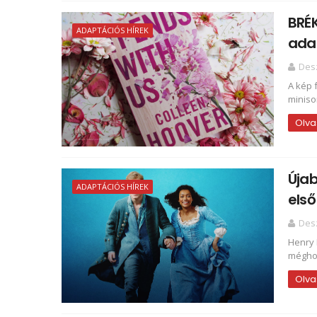
BRÉ
ADAPTÁCIÓS HÍREK
adap
Des
A kép 
miniso
Olva
Újab
ADAPTÁCIÓS HÍREK
első
Des
Henry 
méghoz
Olva