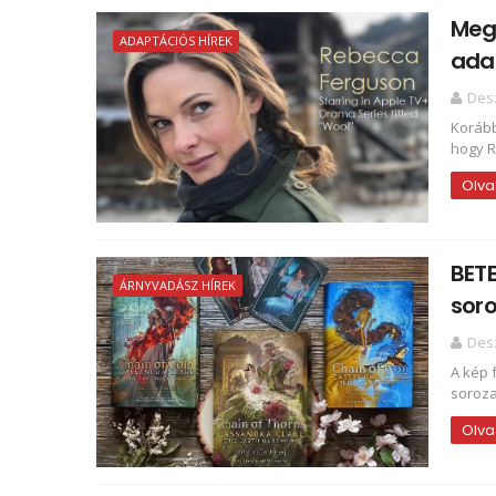
Megn
ADAPTÁCIÓS HÍREK
ada
Des
Korább
hogy Ri
Olva
BETE
ÁRNYVADÁSZ HÍREK
soro
Des
A kép 
sorozat
Olva