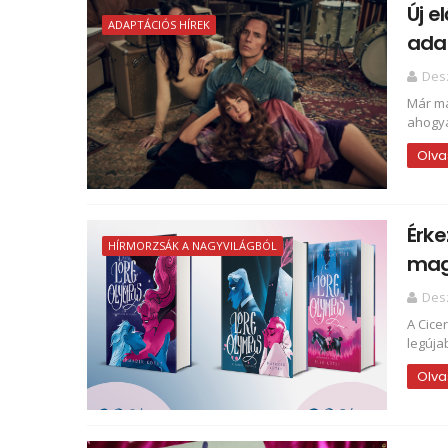
Új e
ADAPTÁCIÓS HÍREK
ada
Des
Már ma
ahogya
Olva
Érke
HÍRMORZSÁK A NAGYVILÁGBÓL
mag
Des
A Cice
legúja
Olva