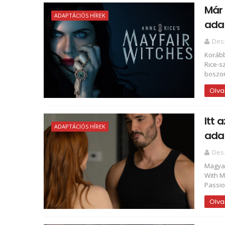
Már 
ADAPTÁCIÓS HÍREK
adap
Des
Korább
Rice-s
boszor
Olva
Itt 
ADAPTÁCIÓS HÍREK
ada
Des
Magyar
With M
Passion
Olva