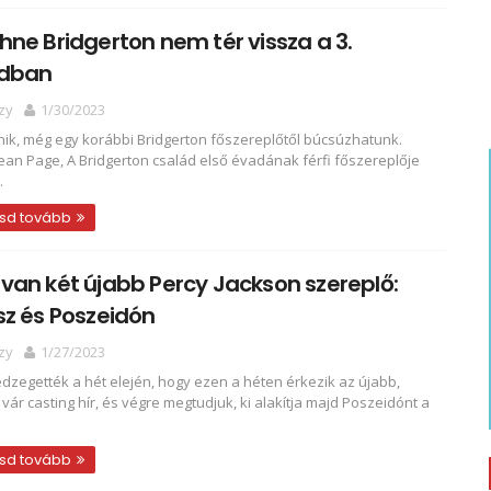
ne Bridgerton nem tér vissza a 3.
dban
zy
1/30/2023
nik, még egy korábbi Bridgerton főszereplőtől búcsúzhatunk.
ean Page, A Bridgerton család első évadának férfi főszereplője
.
sd tovább
an két újabb Percy Jackson szereplő:
z és Poszeidón
zy
1/27/2023
dzegették a hét elején, hogy ezen a héten érkezik az újabb,
 vár casting hír, és végre megtudjuk, ki alakítja majd Poszeidónt a
sd tovább