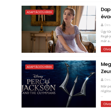
Daph
ADAPTÁCIÓS HÍREK
éva
Des
Úgy tű
Regé-J
már a..
Olva
Megv
ADAPTÁCIÓS HÍREK
Zeus
Des
Már pe
régóta
...
Olva