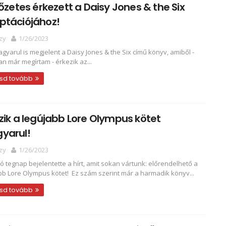
lőzetes érkezett a Daisy Jones & the Six
ptációjához!
zy
1/26/2023
gyarul is megjelent a Daisy Jones & the Six című könyv, amiből -
n már megírtam - érkezik az...
sd tovább
zik a legújabb Lore Olympus kötet
yarul!
zy
1/26/2023
ró tegnap bejelentette a hírt, amit sokan vártunk: előrendelhető a
bb Lore Olympus kötet! Ez szám szerint már a harmadik könyv...
sd tovább