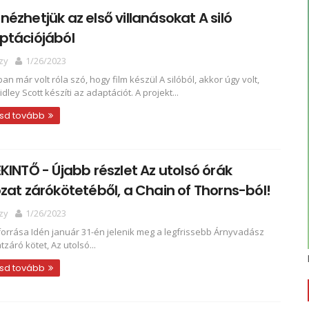
ézhetjük az első villanásokat A siló
ptációjából
zy
1/26/2023
an már volt róla szó, hogy film készül A silóból, akkor úgy volt,
dley Scott készíti az adaptációt. A projekt...
sd tovább
KINTŐ - Újabb részlet Az utolsó órák
zat zárókötetéből, a Chain of Thorns-ból!
zy
1/26/2023
forrása Idén január 31-én jelenik meg a legfrissebb Árnyvadász
záró kötet, Az utolsó...
sd tovább