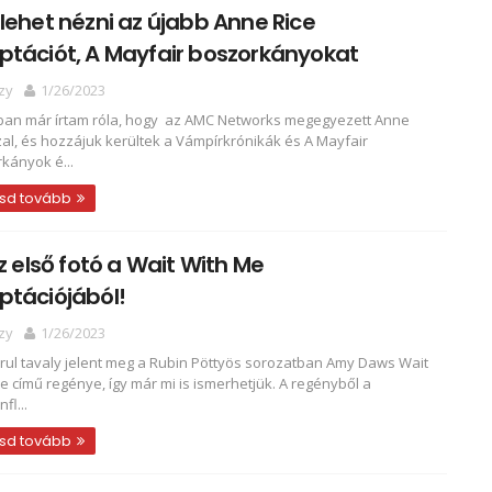
lehet nézni az újabb Anne Rice
tációt, A Mayfair boszorkányokat
zy
1/26/2023
an már írtam róla, hogy az AMC Networks megegyezett Anne
zal, és hozzájuk kerültek a Vámpírkrónikák és A Mayfair
kányok é...
sd tovább
az első fotó a Wait With Me
ptációjából!
zy
1/26/2023
ul tavaly jelent meg a Rubin Pöttyös sorozatban Amy Daws Wait
e című regénye, így már mi is ismerhetjük. A regényből a
fl...
sd tovább