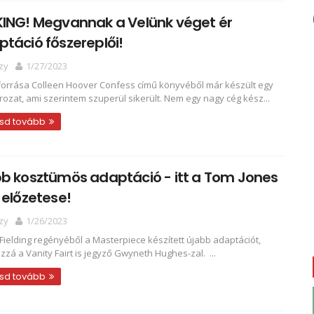
KING! Megvannak a Velünk véget ér
táció főszereplői!
zy
1/27/2023
forrása Colleen Hoover Confess című könyvéből már készült egy
rozat, ami szerintem szuperül sikerült. Nem egy nagy cég kész...
sd tovább
b kosztümös adaptáció - itt a Tom Jones
 előzetese!
zy
1/26/2023
Fielding regényéből a Masterpiece készített újabb adaptációt,
zá a Vanity Fairt is jegyző Gwyneth Hughes-zal. ...
sd tovább