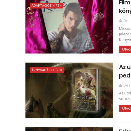
Film
ADAPTÁCIÓS HÍREK
köny
Des
Micsod
jelent
Könyvm
Olva
Az u
ÁRNYVADÁSZ HÍREK
pedi
Des
Az utó
soroza
Olva