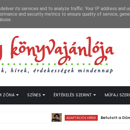
APCSOLAT
LOPOTT SZAVAK KÖNYVES PODCAST
HOGWARTS LEGACY STRE
eliver its services and to analyze traffic. Your IP address and 
ormance and security metrics to ensure quality of service, gen
abuse.
M ZÓNA
SZÍNES
ÉRTÉKELÉS SZERINT
MŰFAJ SZER
Befutott a Dűne 3. hossz
ADAPTÁCIÓS HÍREK