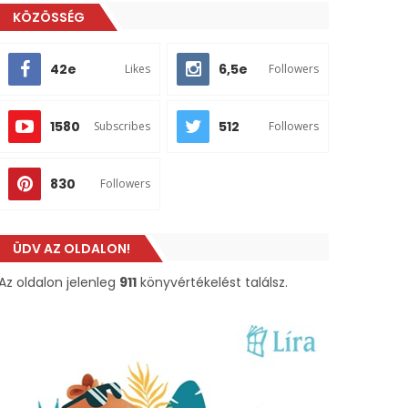
KÖZÖSSÉG
42e
6,5e
Likes
Followers
1580
512
Subscribes
Followers
830
Followers
ÜDV AZ OLDALON!
Az oldalon jelenleg
911
könyvértékelést találsz.