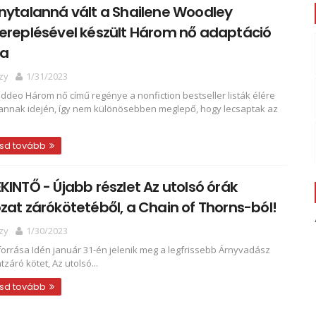
nytalanná vált a Shailene Woodley
ereplésével készült Három nő adaptáció
sa
zy
1/31/2023
addeo Három nő című regénye a nonfiction bestseller listák élére
 annak idején, így nem különösebben meglepő, hogy lecsaptak az
sd tovább
KINTŐ - Újabb részlet Az utolsó órák
zat zárókötetéből, a Chain of Thorns-ból!
zy
1/30/2023
forrása Idén január 31-én jelenik meg a legfrissebb Árnyvadász
záró kötet, Az utolsó...
sd tovább