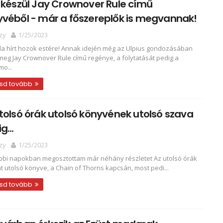
 készül Jay Crownover Rule című
véből - már a főszereplők is megvannak!
zy
1/25/2023
a hírt hozok estére! Annak idején még az Ulpius gondozásában
 meg Jay Crownover Rule című regénye, a folytatását pedig a
o...
sd tovább
tolsó órák utolsó könyvének utolsó szava
g...
zy
1/25/2023
bbi napokban megosztottam már néhány részletet Az utolsó órák
t utolsó könyve, a Chain of Thorns kapcsán, most pedi...
sd tovább