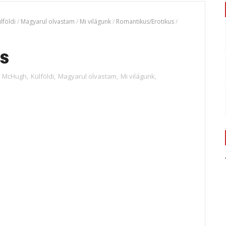
lföldi
/
Magyarul olvastam
/
Mi világunk
/
Romantikus/Erotikus
/
s
l McHugh
,
Külföldi
,
Magyarul olvastam
,
Mi világunk
,