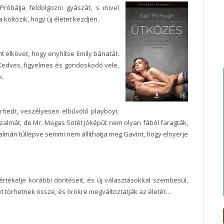
óbálja feldolgozni gyászát, s mivel
költözik, hogy új életet kezdjen.
 elkövet, hogy enyhítse Emily bánatát.
. Kedves, figyelmes és gondoskodó vele,
k.
rhedt, veszélyesen elbűvölő playboyt.
nzalmát, de Mr. Magas Sötét Jóképűt nem olyan fából faragták,
almán túllépve semmi nem állíthatja meg Gavint, hogy elnyerje
tértékelje korábbi döntéseit, és új választásokkal szembesül,
 törhetnek össze, és örökre megváltoztatják az életét…