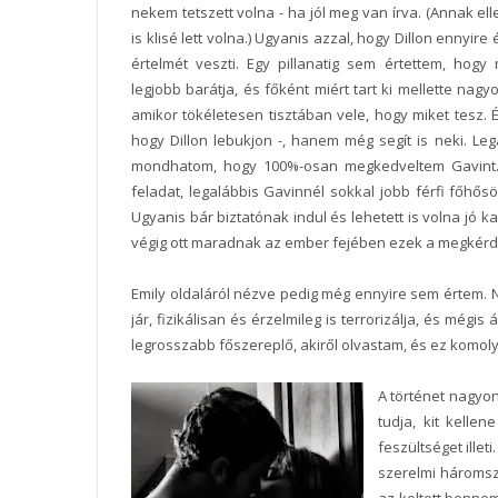
nekem tetszett volna - ha jól meg van írva. (Annak el
is klisé lett volna.) Ugyanis azzal, hogy Dillon ennyir
értelmét veszti. Egy pillanatig sem értettem, hogy
legjobb barátja, és főként miért tart ki mellette nag
amikor tökéletesen tisztában vele, hogy miket tesz
hogy Dillon lebukjon -, hanem még segít is neki. Le
mondhatom, hogy 100%-osan megkedveltem Gavint. E
feladat, legalábbis Gavinnél sokkal jobb férfi főhős
Ugyanis bár biztatónak indul és lehetett is volna jó ka
végig ott maradnak az ember fejében ezek a megkérd
Emily oldaláról nézve pedig még ennyire sem értem. Ny
jár, fizikálisan és érzelmileg is terrorizálja, és mégi
legrosszabb főszereplő, akiről olvastam, és ez komol
A történet nagyon
tudja, kit kelle
feszültséget illet
szerelmi háromszö