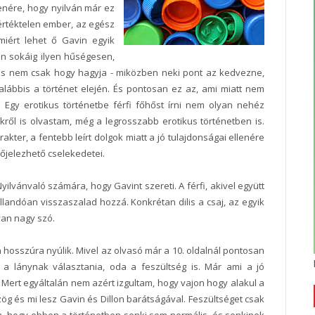
lenére, hogy nyilván már ez
e értéktelen ember, az egész
 miért lehet ő Gavin egyik
yon sokáig ilyen hűségesen,
. És nem csak hogy hagyja - miközben neki pont az kedvezne,
galábbis a történet elején. És pontosan ez az, ami miatt nem
gy erotikus történetbe férfi főhőst írni nem olyan nehéz
ökről is olvastam, még a legrosszabb erotikus történetben is.
rakter, a fentebb leírt dolgok miatt a jó tulajdonságai ellenére
őjelezhető cselekedetei.
ilvánvaló számára, hogy Gavint szereti. A férfi, akivel együtt
s állandóan visszaszalad hozzá. Konkrétan dilis a csaj, az egyik
yan nagy szó.
 hosszúra nyúlik. Mivel az olvasó már a 10. oldalnál pontosan
ne a lánynak választania, oda a feszültség is. Már ami a jó
i. Mert egyáltalán nem azért izgultam, hogy vajon hogy alakul a
g és mi lesz Gavin és Dillon barátságával. Feszültséget csak