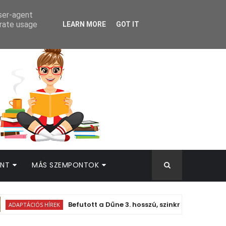
AMEK
user-agent
erate usage
LEARN MORE
GOT IT
INT
MÁS SZEMPONTOK
Befutott a Dűne 3. hosszú, szinkronos előzetese!
ÁCIÓS HÍREK