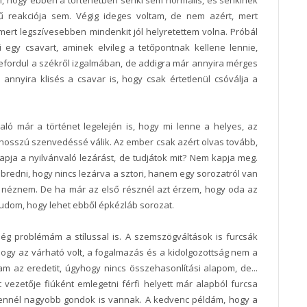
m, hogy ebben a történetben senki sem normális, és senkinek
ű reakciója sem. Végig ideges voltam, de nem azért, mert
mert legszívesebben mindenkit jól helyretettem volna. Próbál
 egy csavart, aminek elvileg a tetőpontnak kellene lennie,
lefordul a székről izgalmában, de addigra már annyira mérges
 annyira klisés a csavar is, hogy csak értetlenül csóválja a
való már a történet legelején is, hogy mi lenne a helyes, az
hosszú szenvedéssé válik. Az ember csak azért olvas tovább,
pja a nyilvánvaló lezárást, de tudjátok mit? Nem kapja meg.
ébredni, hogy nincs lezárva a sztori, hanem egy sorozatról van
na néznem. De ha már az első résznél azt érzem, hogy oda az
 tudom, hogy lehet ebből épkézláb sorozat.
ég problémám a stílussal is. A szemszögváltások is furcsák
hogy az várható volt, a fogalmazás és a kidolgozottság nem a
am az eredetit, úgyhogy nincs összehasonlítási alapom, de...
 vezetője fiúként emlegetni férfi helyett már alapból furcsa
 de ennél nagyobb gondok is vannak. A kedvenc példám, hogy a