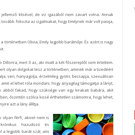
 jellemző klisével, de ez igazából nem zavart volna. Annak
it tovább fokozta az izgalmakat, hogy Emilynek már volt pasija,
 a történetben Olivia, Emily legjobb barátnője. És azért is nagy
it.
m Dillonra, mert ő az, aki miatt a két főszereplőt sem értettem.
ert olyan dolgokat tesz a történetben, aminek már a tizedéért
a, veri, hanyagolja, érzelmileg gyötri, becsapja, szexuálisan
ó, amit el lehet róla mondani, hogy anyagilag támogatja a lányt,
ak abból fakad, hogy szüksége van egy kirakati babára, akit
nben, őszintén szólva kissé érthetetlen számomra, hogy lehet,
ire azt a lány állítja.
 olyan férfi, akivel nem is
 krónikus hazudozó és
l a legjobb barát szál, ami