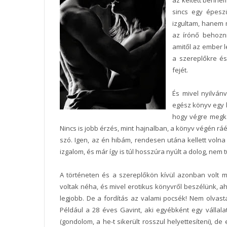
az keltett benne
sincs egy épesz
izgultam, hanem 
az írónő behozni
amitől az ember 
a szereplőkre és
fejét.
És mivel nyilván
egész könyv egy 
hogy végre megka
Nincs is jobb érzés, mint hajnalban, a könyv végén rá
szó. Igen, az én hibám, rendesen utána kellett vol
izgalom, és már így is túl hosszúra nyúlt a dolog, nem
A történeten és a szereplőkön kívül azonban volt m
voltak néha, és mivel erotikus könyvről beszélünk, a
legjobb. De a fordítás az valami pocsék! Nem olvast
Például a 28 éves Gavint, aki egyébként egy vállalat
(gondolom, a he-t sikerült rosszul helyettesíteni),