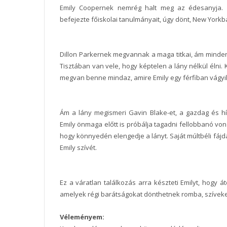
Emily Coopernek nemrég halt meg az édesanyja. Pr
befejezte főiskolai tanulmányait, úgy dönt, New Yorkba 
Dillon Parkernek megvannak a maga titkai, ám mindent
Tisztában van vele, hogy képtelen a lány nélkül élni
megvan benne mindaz, amire Emily egy férfiban vágyi
Ám a lány megismeri Gavin Blake-et, a gazdag és hí
Emily önmaga előtt is próbálja tagadni fellobbanó vo
hogy könnyedén elengedje a lányt. Saját múltbéli fájd
Emily szívét.
Ez a váratlan találkozás arra készteti Emilyt, hogy á
amelyek régi barátságokat dönthetnek romba, szíveket
Véleményem: