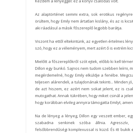
Kezdem a lényeggel: ez a könyv csalódás volt.
Az alaptörténet semmi extra, sok erotikus regényre
örültem, hogy Emily nem ártatlan kislány, és az is kics
aki ráadásul a másik főszereplő legjobb barátja.
Viszont ha ettől eltekintünk, az egyetlen értelmes lény
szó, hogy ez a véleményem, mert azért ő is extrém kics
Mielőtt a főszereplőkről szót ejtek, előbb ki kell térne
Dillon egy bunkó. Sajnos nem tudom szebben leírni, m
megérdemelné, hogy Emily elküldje a fenébe. Megcsalj
teljesen alárendeli, a tulajdonának tekinti... Minden j
de azt hiszem, ez azért nem sokat jelent, ez is cs
mutogathat. Annak tükrében, hogy miket csinál a jele
hogy korábban elvileg annyira támogatta Emilyt, amenny
Na de lényeg a lényeg, Dillon egy veszett ember, egy
szabadna senkinek szóba állnia. Agresszív,
felsőbbrendűségi komplexussal is küzd. És itt bukik e