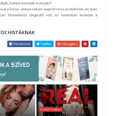
ítják, hanem kotorják! Kotorják?!
ssal a könyv, amivel nekem alapból nincs problémám, de ilyen
an hihetetlenül idegesítő volt, és konkrétan kirántott a
ZOCHISTÁKNAK
Facebook
Twitter
Google+
EGYNEK ELMEGY