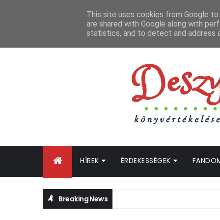
FŐOLDAL
GYIK
BLOGTURNÉ KLUB
OLDALTÉRKÉP
K
This site uses cookies from Google to d
are shared with Google along with perf
statistics, and to detect and address 
HÍREK
ÉRDEKESSÉGEK
FANDO
Breaking News