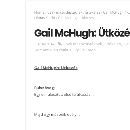
Home
/
Csak mazochistáknak
/
Értékelés
/
Gail McHugh
/
Kü
Ulpius Kiadó
/
Gail McHugh: Ütközés
Gail McHugh: Ütközé
1/04/2014
Csak mazochistáknak
,
Értékelés
,
Gai
Romantikus/Erotikus
,
Ulpius Kiadó
Gail McHugh: Ütközés
Fülszöveg:
Egy elmulasztott első találkozás…
Majd egy második esély…