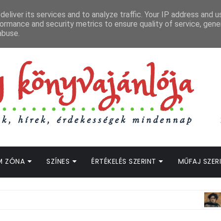
APCSOLAT
LOPOTT SZAVAK KÖNYVES PODCAST
HOGWARTS LEGACY STRE
eliver its services and to analyze traffic. Your IP address and 
ormance and security metrics to ensure quality of service, gen
abuse.
M ZÓNA
SZÍNES
ÉRTÉKELÉS SZERINT
MŰFAJ SZER
ADAPT