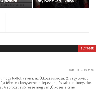
: A javaslat
Katy Evans: Real - Valós
BLOGGER
2019. július 23. 13:18
 ,hogy tudtok valamit az Ütközés-sorozat 2, vagy további
Régi félre tett könyveimet selejtezem , és találtam könyveket
s . A sorozat első része meg van ,Ütközés a címe.