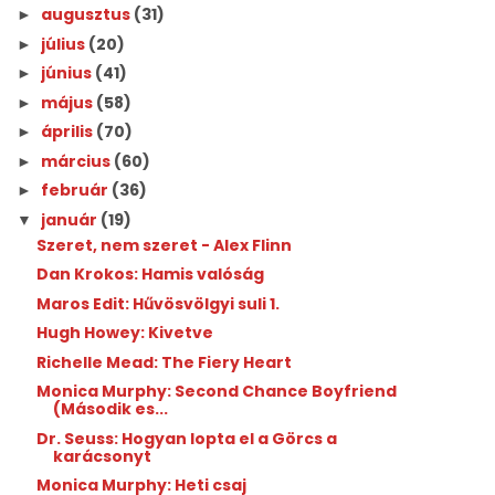
augusztus
(31)
►
július
(20)
►
június
(41)
►
május
(58)
►
április
(70)
►
március
(60)
►
február
(36)
►
január
(19)
▼
Szeret, nem szeret - Alex Flinn
Dan Krokos: Hamis valóság
Maros Edit: Hűvösvölgyi suli 1.
Hugh Howey: Kivetve
Richelle Mead: The Fiery Heart
Monica Murphy: Second Chance Boyfriend
(Második es...
Dr. Seuss: Hogyan lopta el a Görcs a
karácsonyt
Monica Murphy: Heti csaj