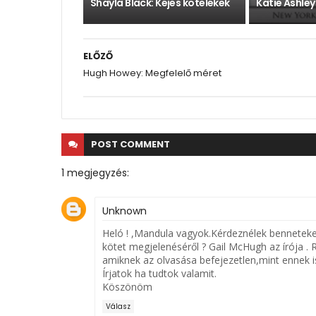
Shayla Black: Kéjes kötelékek
Katie Ashley
ELŐZŐ
Hugh Howey: Megfelelő méret
POST
COMMENT
1 megjegyzés:
Unknown
Heló ! ,Mandula vagyok.Kérdeznélek benneteket
kötet megjelenéséről ? Gail McHugh az írója . 
amiknek az olvasása befejezetlen,mint ennek i
Írjatok ha tudtok valamit.
Köszönöm
Válasz