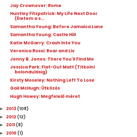
Jay Crownover: Rome
Huntley Fitzpatrick: My Life Next Door
(Életem a s...
Samantha Young: Before Jamaica Lane
Samantha Young: Castle Hill
Katie McGarry: Crash Into You
Veronica Rossi: Roar and Liv
Jenny B. Jones: There You'll Find Me
Jessica Park: Flat-Out Matt (Titkolni
bolondulásig)
Kirsty Moseley: Nothing Left To Lose
Gail McHugh: Ütközés
Hugh Howey: Megfelelő méret
2013
(108)
►
2012
(12)
►
2011
(8)
►
2010
(1)
►