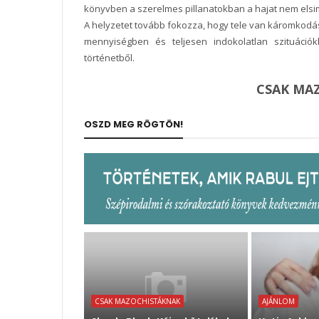
könyvben a szerelmes pillanatokban a hajat nem elsim
A helyzetet tovább fokozza, hogy tele van káromkodá
mennyiségben és teljesen indokolatlan szituációkb
történetből.
CSAK MA
OSZD MEG RÖGTÖN!
CSAK MAZOCHISTÁKNAK
AJÁNLOM