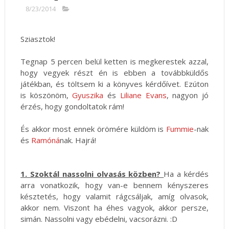
8/23/2014
Sziasztok!
Tegnap 5 percen belül ketten is megkerestek azzal,
hogy vegyek részt én is ebben a továbbküldős
játékban, és töltsem ki a könyves kérdőívet. Ezúton
is köszönöm,
Gyuszika
és
Liliane Evans
, nagyon jó
érzés, hogy gondoltatok rám!
És akkor most ennek örömére küldöm is
Fummie
-nak
és
Ramóná
nak. Hajrá!
1. Szoktál nassolni olvasás közben?
Ha a kérdés
arra vonatkozik, hogy van-e bennem kényszeres
késztetés, hogy valamit rágcsáljak, amíg olvasok,
akkor nem. Viszont ha éhes vagyok, akkor persze,
simán. Nassolni vagy ebédelni, vacsorázni. :D