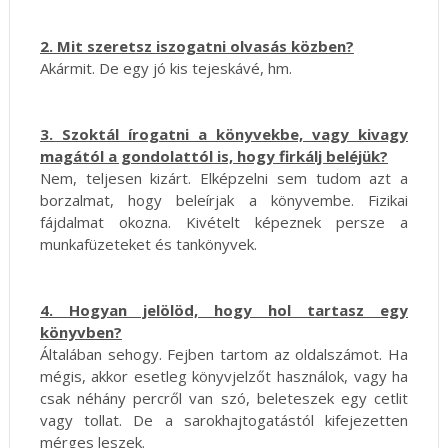
2. Mit szeretsz iszogatni olvasás közben?
Akármit. De egy jó kis tejeskávé, hm.
3. Szoktál írogatni a könyvekbe, vagy kivagy
magától a gondolattól is, hogy firkálj beléjük?
Nem, teljesen kizárt. Elképzelni sem tudom azt a
borzalmat, hogy beleírjak a könyvembe. Fizikai
fájdalmat okozna. Kivételt képeznek persze a
munkafüzeteket és tankönyvek.
4. Hogyan jelölöd, hogy hol tartasz egy
könyvben?
Általában sehogy. Fejben tartom az oldalszámot. Ha
mégis, akkor esetleg könyvjelzőt használok, vagy ha
csak néhány percről van szó, beleteszek egy cetlit
vagy tollat. De a sarokhajtogatástól kifejezetten
mérges leszek.