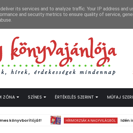
APCSOLAT
LOPOTT SZAVAK KÖNYVES PODCAST
HOGWARTS LEGACY STRE
eliver its services and to analyze traffic. Your IP address and 
ormance and security metrics to ensure quality of service, gen
abuse.
M ZÓNA
SZÍNES
ÉRTÉKELÉS SZERINT
MŰFAJ SZER
nyvborítóját!
Idén is lesz 
HÍRMORZSÁK A NAGYVILÁGBÓL