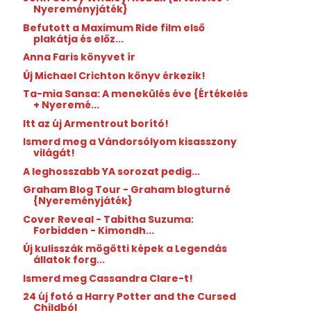
Nyereményjáték}
Befutott a Maximum Ride film első
plakátja és előz...
Anna Faris könyvet ír
Új Michael Crichton könyv érkezik!
Ta-mia Sansa: A menekülés éve {Értékelés
+ Nyeremé...
Itt az új Armentrout borító!
Ismerd meg a Vándorsólyom kisasszony
világát!
A leghosszabb YA sorozat pedig...
Graham Blog Tour - Graham blogturné
{Nyereményjáték}
Cover Reveal - Tabitha Suzuma:
Forbidden - Kimondh...
Új kulisszák mögötti képek a Legendás
állatok forg...
Ismerd meg Cassandra Clare-t!
24 új fotó a Harry Potter and the Cursed
Childból