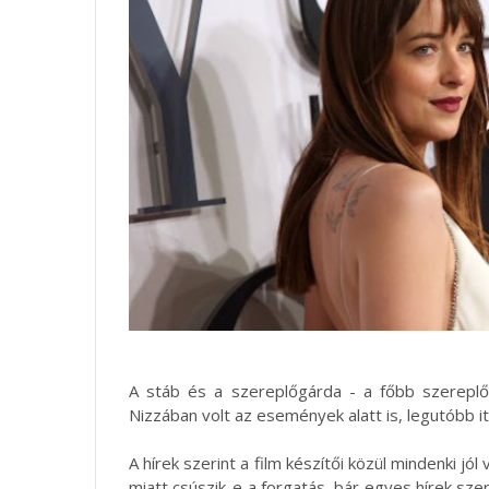
A stáb és a szereplőgárda - a főbb szerepl
Nizzában volt az események alatt is, legutóbb it
A hírek szerint a film készítői közül mindenki jó
miatt csúszik-e a forgatás, bár egyes hírek sze