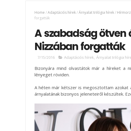
Home
/
Adaptációs hírek
/
Árnyalat trilógia hírek
/
Hírmorz
forgatták
A szabadság ötven 
Nizzában forgatták
7/15/2016
Adaptációs hírek
,
Árnyalat trilógia hír
Bizonyára mind olvastátok már a híreket a n
lényeget röviden.
A héten már kétszer is megosztottam azokat 
árnyalatának bizonyos jeleneteiről készültek. E