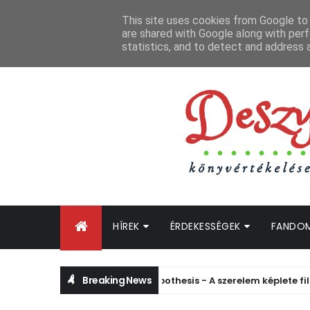
FŐOLDAL
GYIK
BLOGTURNÉ KLUB
OLDALTÉRKÉP
K
This site uses cookies from Google to d
are shared with Google along with perf
statistics, and to detect and address 
HÍREK
ÉRDEKESSÉGEK
FANDO
Breaking News
Leleplezték a The Love Hypothesis - A szerelem képlete filmes kö