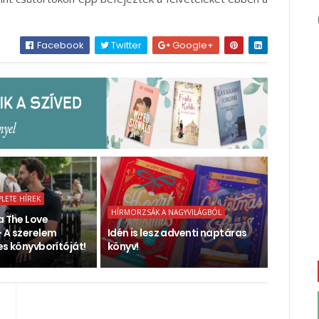
Facebook
Twitter
Google+
PLETE HÍREK
HÍRMORZSÁK A NAGYVILÁGBÓL
a The Love
- A szerelem
Idén is lesz adventi naptáras
es könyvborítóját!
könyv!