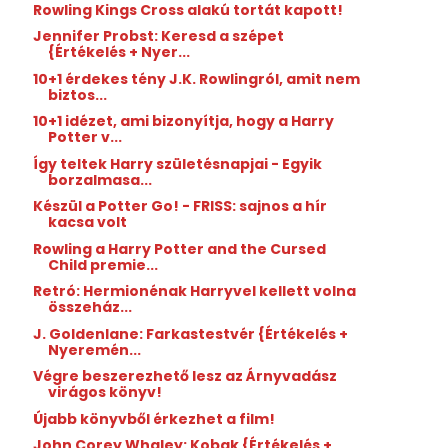
Rowling Kings Cross alakú tortát kapott!
Jennifer Probst: Keresd a szépet
{Értékelés + Nyer...
10+1 érdekes tény J.K. Rowlingról, amit nem
biztos...
10+1 idézet, ami bizonyítja, hogy a Harry
Potter v...
Így teltek Harry születésnapjai - Egyik
borzalmasa...
Készül a Potter Go! - FRISS: sajnos a hír
kacsa volt
Rowling a Harry Potter and the Cursed
Child premie...
Retró: Hermionénak Harryvel kellett volna
összeház...
J. Goldenlane: Farkastestvér {Értékelés +
Nyeremén...
Végre beszerezhető lesz az Árnyvadász
virágos könyv!
Újabb könyvből érkezhet a film!
John Corey Whaley: Kobak {Értékelés +