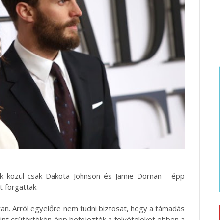
ők közül csak Dakota Johnson és Jamie Dornan - épp
t forgattak.
l van. Arról egyelőre nem tudni biztosat, hogy a támadás
rint csütörtökön épp befejezték a felvételeket ebben a