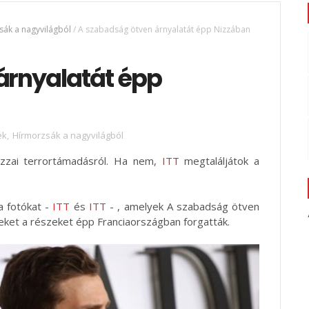
sák a nagyvilágból
/
A szabadság ötven árnyalatát épp Nizzában
árnyalatát épp
ek
,
Hírmorzsák a nagyvilágból
izzai terrortámadásról. Ha nem,
ITT
megtaláljátok a
a fotókat -
ITT
és
ITT
- , amelyek A szabadság ötven
zeket a részeket épp Franciaországban forgatták.