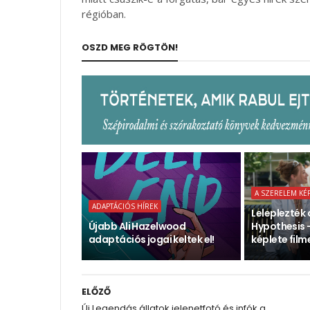
régióban.
OSZD MEG RÖGTÖN!
A SZERELEM KÉ
ADAPTÁCIÓS HÍREK
Leleplezték 
Újabb Ali Hazelwood
Hypothesis 
adaptációs jogai keltek el!
képlete film
ELŐZŐ
Új Legendás állatok jelenetfotó és infók a