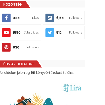
KÖZÖSSÉG
42e
6,5e
Likes
Followers
1580
512
Subscribes
Followers
830
Followers
ÜDV AZ OLDALON!
Az oldalon jelenleg
911
könyvértékelést találsz.