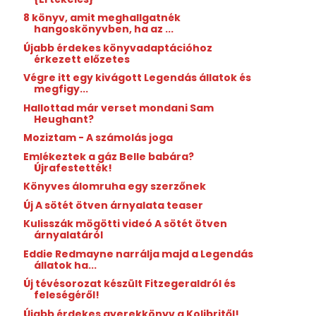
8 könyv, amit meghallgatnék
hangoskönyvben, ha az ...
Újabb érdekes könyvadaptációhoz
érkezett előzetes
Végre itt egy kivágott Legendás állatok és
megfigy...
Hallottad már verset mondani Sam
Heughant?
Moziztam - A számolás joga
Emlékeztek a gáz Belle babára?
Újrafestették!
Könyves álomruha egy szerzőnek
Új A sötét ötven árnyalata teaser
Kulisszák mögötti videó A sötét ötven
árnyalatáról
Eddie Redmayne narrálja majd a Legendás
állatok ha...
Új tévésorozat készült Fitzegeraldról és
feleségéről!
Újabb érdekes gyerekkönyv a Kolibritől!