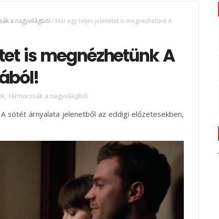
sák a nagyvilágból
/
Már egy teljes jelenetet is megnézhetünk A
etet is megnézhetünk A
ából!
ek
,
Hírmorzsák a nagyvilágból
t A sötét árnyalata jelenetből az eddigi előzetesekben,