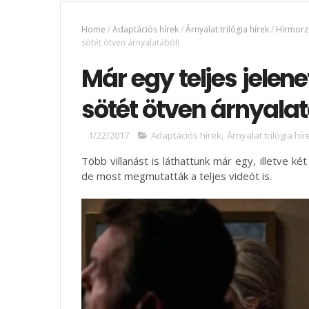
Home
/
Adaptációs hírek
/
Árnyalat trilógia hírek
/
Hírmorz
sötét ötven árnyalatából!
Már egy teljes jelen
sötét ötven árnyalat
1/22/2017
Adaptációs hírek
,
Árnyalat trilógia hír
Több villanást is láthattunk már egy, illetve ké
de most megmutatták a teljes videót is.