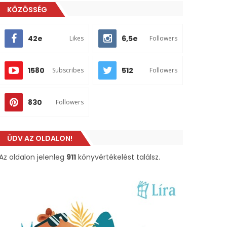
KÖZÖSSÉG
42e
6,5e
Likes
Followers
1580
512
Subscribes
Followers
830
Followers
ÜDV AZ OLDALON!
Az oldalon jelenleg
911
könyvértékelést találsz.