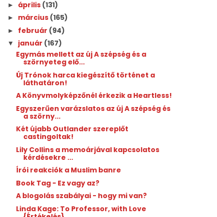
április
(131)
►
március
(165)
►
február
(94)
►
január
(167)
▼
Egymás mellett az új A szépség és a
szörnyeteg elő...
Új Trónok harca kiegészítő történet a
láthatáron!
A Könyvmolyképzőnél érkezik a Heartless!
Egyszerűen varázslatos az új A szépség és
a szörny...
Két újabb Outlander szereplőt
castingoltak!
Lily Collins a memoárjával kapcsolatos
kérdésekre ...
Írói reakciók a Muslim banre
Book Tag - Ez vagy az?
A blogolás szabályai - hogy mi van?
Linda Kage: To ​Professor, with Love
{Értékelés}