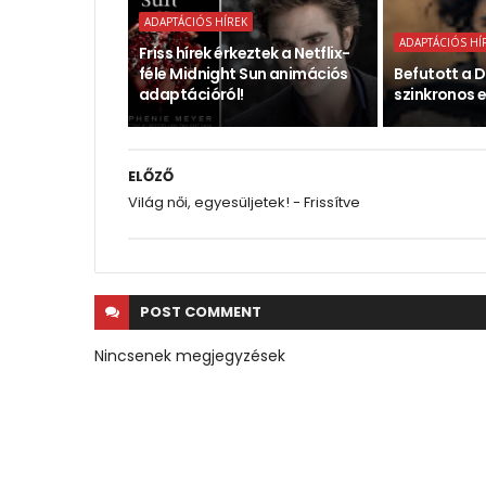
ADAPTÁCIÓS HÍREK
ADAPTÁCIÓS HÍ
Friss hírek érkeztek a Netflix-
féle Midnight Sun animációs
Befutott a D
adaptációról!
szinkronos e
ELŐZŐ
Világ női, egyesüljetek! - Frissítve
POST
COMMENT
Nincsenek megjegyzések