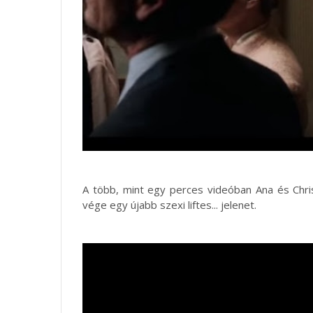
A több, mint egy perces videóban Ana és Chris
vége egy újabb szexi liftes... jelenet.