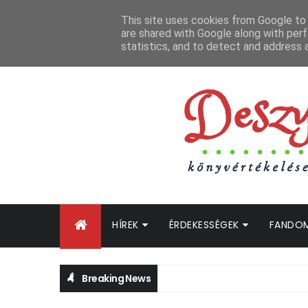
FŐOLDAL
GYIK
BLOGTURNÉ KLUB
OLDALTÉRKÉP
K
This site uses cookies from Google to d
are shared with Google along with perf
statistics, and to detect and address 
HÍREK
ÉRDEKESSÉGEK
FANDO
Breaking News