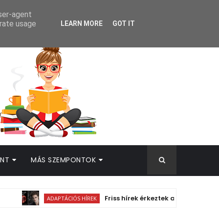
AMEK
user-agent
erate usage
LEARN MORE
GOT IT
INT
MÁS SZEMPONTOK
Friss hírek érkeztek a Netflix-féle Midni
ADAPTÁCIÓS HÍREK