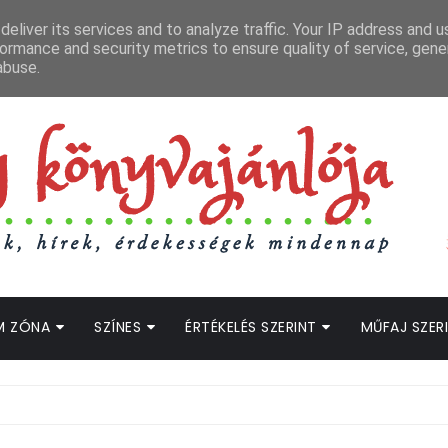
APCSOLAT
LOPOTT SZAVAK KÖNYVES PODCAST
HOGWARTS LEGACY STRE
eliver its services and to analyze traffic. Your IP address and 
ormance and security metrics to ensure quality of service, gen
abuse.
M ZÓNA
SZÍNES
ÉRTÉKELÉS SZERINT
MŰFAJ SZER