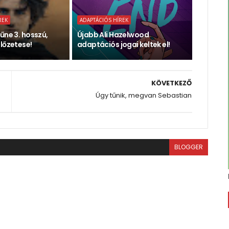
REK
ADAPTÁCIÓS HÍREK
űne 3. hosszú,
Újabb Ali Hazelwood
lőzetese!
adaptációs jogai keltek el!
KÖVETKEZŐ
Úgy tűnik, megvan Sebastian
BLOGGER