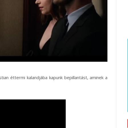
tian éttermi kalandjába kapunk bepillantást, aminek a