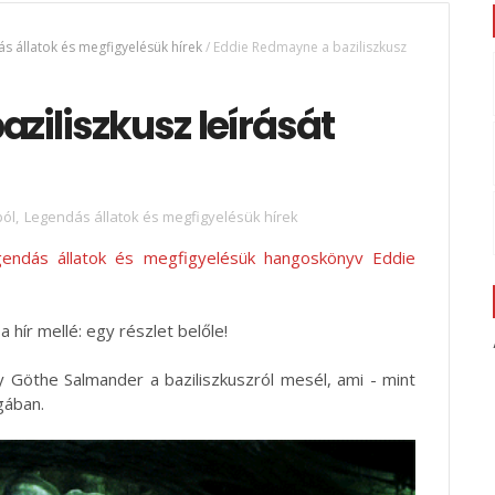
s állatok és megfigyelésük hírek
/
Eddie Redmayne a baziliszkusz
ziliszkusz leírását
ból
,
Legendás állatok és megfigyelésük hírek
gendás állatok és megfigyelésük hangoskönyv Eddie
hír mellé: egy részlet belőle!
gy Göthe Salmander a baziliszkuszról mesél, ami - mint
gában.