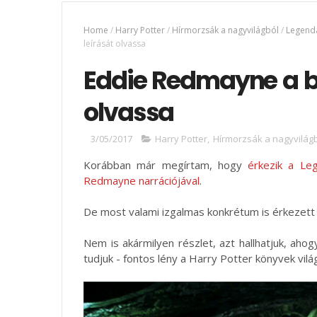
Home
/
Harry Potter
/
Hírmorzsák a nagyvilágból
/
Legendá
leírását olvassa
Eddie Redmayne a ba
olvassa
3/05/2017
Harry Potter
,
Hírmorzsák a nagyvilág
Korábban már megírtam, hogy
érkezik a Le
Redmayne narrációjával
.
De most valami izgalmas konkrétum is érkezett a 
Nem is akármilyen részlet, azt hallhatjuk, aho
tudjuk - fontos lény a Harry Potter könyvek vilá