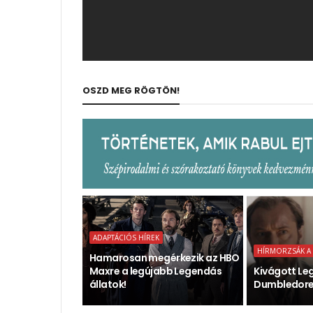
OSZD MEG RÖGTÖN!
ADAPTÁCIÓS HÍREK
HÍRMORZSÁK A
Hamarosan megérkezik az HBO
Maxre a legújabb Legendás
Kivágott Le
állatok!
Dumbledore t