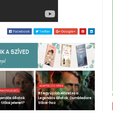
Facebook
Twitter
Google+
ADAPTÁCIÓS HÍREK
 NAGYVILÁGBÓL
Itt egy újabb előzetes a
gendás állatok:
Legendás állatok: Dumbledore
itkai jelenet?
titkai-hoz