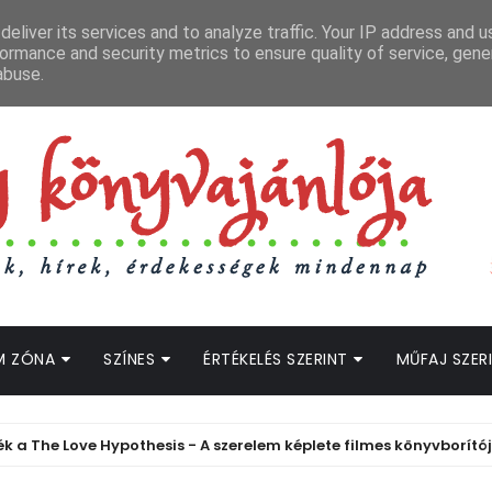
APCSOLAT
LOPOTT SZAVAK KÖNYVES PODCAST
HOGWARTS LEGACY STRE
eliver its services and to analyze traffic. Your IP address and 
ormance and security metrics to ensure quality of service, gen
abuse.
M ZÓNA
SZÍNES
ÉRTÉKELÉS SZERINT
MŰFAJ SZER
 Love Hypothesis - A szerelem képlete filmes könyvborítóját!