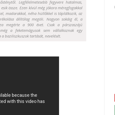
nősténytől. Legfélelmetesebb fegyvere hatalmas,
 esik össze. Ezen kívül még jókora méregfogakkal
el, madarakkal, néha hüllőkkel is táplálkozik, az
rékolása állítólag megöli. Nagyon sokáig él, a
usza megérte a 900 évet. Csak a párszaszájú
t még a feketemágusok sem vállalkoznak egy
a a baziliszkuszok tartását, nevelését.