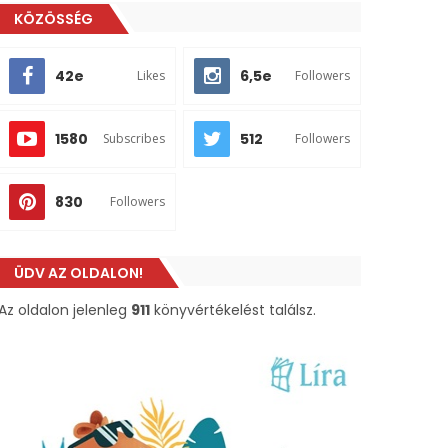
KÖZÖSSÉG
42e
6,5e
Likes
Followers
1580
512
Subscribes
Followers
830
Followers
ÜDV AZ OLDALON!
Az oldalon jelenleg
911
könyvértékelést találsz.