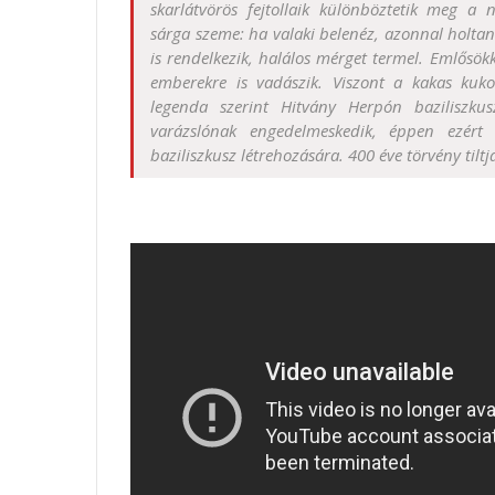
skarlátvörös fejtollaik különböztetik meg a 
sárga szeme: ha valaki belenéz, azonnal holtan
is rendelkezik, halálos mérget termel. Emlősökk
emberekre is vadászik. Viszont a kakas kuko
legenda szerint Hitvány Herpón baziliszk
varázslónak engedelmeskedik, éppen ezér
baziliszkusz létrehozására. 400 éve törvény tiltj