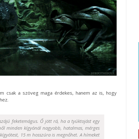
nem csak a szöveg maga érdekes, hanem az is, hogy
hez.
zájú feketemágus. Ő jött rá, ha a tyúktojást egy
nyből minden kígyónál nagyobb, hatalmas, mérges
ld kígyótest, 15 m hosszúra is megnőhet. A hímeket