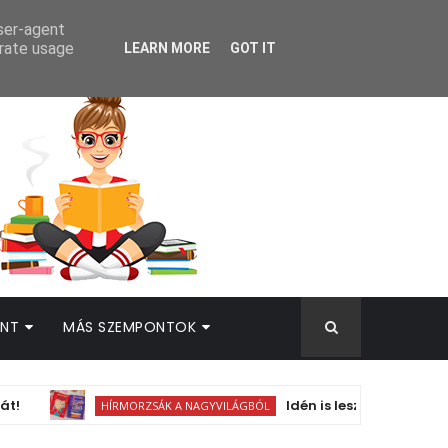
AMEK
user-agent
erate usage
LEARN MORE
GOT IT
INT
MÁS SZEMPONTOK
Idén is lesz adventi naptáras k
HÍRMORZSÁK A NAGYVILÁGBÓL