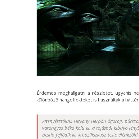
Érdemes meghallgatni a részletet, ugyanis 
különböző hangeffekteket is használtak a háttér
Kitenyésztőjük: Hitvány Herpón ógörög, párszas
varangyos béka költi ki, a tojásból kibúvó lé
bestia fejlődik ki. A baziliszkusz teste élénkzö