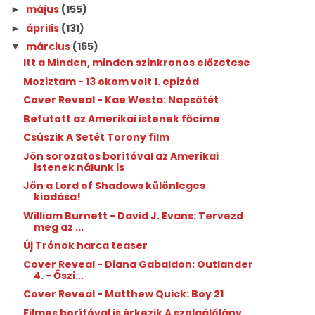
május
(155)
►
április
(131)
►
március
(165)
▼
Itt a Minden, minden szinkronos előzetese
Moziztam - 13 okom volt 1. epizód
Cover Reveal - Kae Westa: Napsötét
Befutott az Amerikai istenek főcíme
Csúszik A Setét Torony film
Jön sorozatos borítóval az Amerikai
istenek nálunk is
Jön a Lord of Shadows különleges
kiadása!
William Burnett - David J. Evans: Tervezd ​
meg az ...
Új Trónok harca teaser
Cover Reveal - Diana Gabaldon: Outlander
4. - Őszi...
Cover Reveal - Matthew Quick: Boy 21
Filmes borítóval is érkezik A szolgálólány