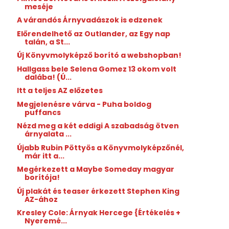
meséje
A várandós Árnyvadászok is edzenek
Előrendelhető az Outlander, az Egy nap
talán, a St...
Új Könyvmolyképző borító a webshopban!
Hallgass bele Selena Gomez 13 okom volt
dalába! (Ú...
Itt a teljes AZ előzetes
Megjelenésre várva - Puha boldog
puffancs
Nézd meg a két eddigi A szabadság ötven
árnyalata ...
Újabb Rubin Pöttyös a Könyvmolyképzőnél,
már itt a...
Megérkezett a Maybe Someday magyar
borítója!
Új plakát és teaser érkezett Stephen King
AZ-ához
Kresley Cole: Árnyak ​Hercege {Értékelés +
Nyeremé...