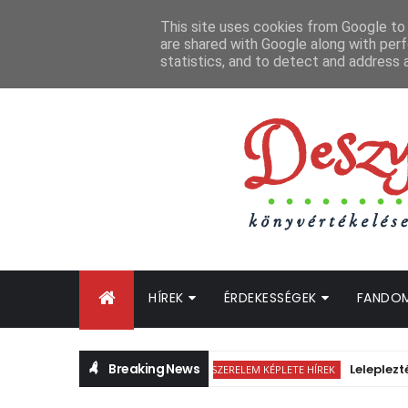
FŐOLDAL
GYIK
BLOGTURNÉ KLUB
OLDALTÉRKÉP
K
This site uses cookies from Google to d
are shared with Google along with perf
statistics, and to detect and address 
HÍREK
ÉRDEKESSÉGEK
FANDO
Breaking News
Leleplezték a The
A SZERELEM KÉPLETE HÍREK