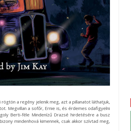
ögtön a regény jelenik meg, azt a pillanatot láthatjuk,
tot. Megvillan a sofőr, Ernie is, és érdemes odafigyelni
Bogoly Berti-féle Mindenízű Drazsé hirdetésére a busz
ők bizony mindenhová kimennek, csak akkor szívtad meg,