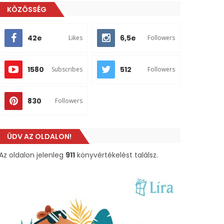
KÖZÖSSÉG
42e
6,5e
Likes
Followers
1580
512
Subscribes
Followers
830
Followers
ÜDV AZ OLDALON!
Az oldalon jelenleg
911
könyvértékelést találsz.