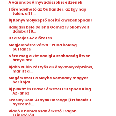
A várandós Árnyvadászok is edzenek
Előrendelhető az Outlander, az Egy nap
talán, a St...
Új Könyvmolyképző borító a webshopban!
Hallgass bele Selena Gomez 13 okom volt
dalába! (Ú...
Itt a teljes AZ előzetes
Megjelenésre várva - Puha boldog
puffancs
Nézd meg a két eddigi A szabadság ötven
árnyalata ...
Újabb Rubin Pöttyös a Könyvmolyképzőnél,
már itt a...
Megérkezett a Maybe Someday magyar
borítója!
Új plakát és teaser érkezett Stephen King
AZ-ához
Kresley Cole: Árnyak ​Hercege {Értékelés +
Nyeremé...
Videó a hamarosan érkező Eragon
színezőről!