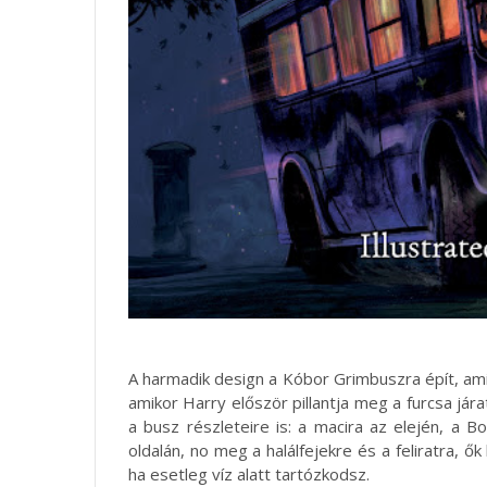
A harmadik design a Kóbor Grimbuszra épít, ami r
amikor Harry először pillantja meg a furcsa jára
a busz részleteire is: a macira az elején, a 
oldalán, no meg a halálfejekre és a feliratra, 
ha esetleg víz alatt tartózkodsz.