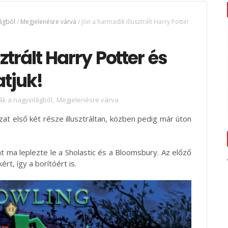
ágból
/
Megjelenésre várva
/
Jön a harmadik illusztrált Harry Potter
trált Harry Potter és
atjuk!
k a nagyvilágból
,
Megjelenésre várva
at első két része illusztráltan, közben pedig már úton
ját ma leplezte le a Sholastic és a Bloomsbury. Az előző
rt, így a borítóért is.