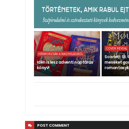
COVER REVEAL
HÍRMORZSÁK A NAGYVILÁGBÓL
Scarlett St. 
Idén is lesz adventi naptáras
meséket gon
könyv!
romantasyk
POST
COMMENT