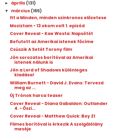
április
(131)
►
március
(165)
▼
Itt a Minden, minden szinkronos előzetese
Moziztam - 13 okom volt 1. epizód
Cover Reveal - Kae Westa: Napsötét
Befutott az Amerikai istenek főcíme
Csúszik A Setét Torony film
Jön sorozatos borítóval az Amerikai
istenek nálunk is
Jön a Lord of Shadows különleges
kiadása!
William Burnett - David J. Evans: Tervezd ​
meg az ...
Új Trónok harca teaser
Cover Reveal - Diana Gabaldon: Outlander
4. - Őszi...
Cover Reveal - Matthew Quick: Boy 21
Filmes borítóval is érkezik A szolgálólány
meséje