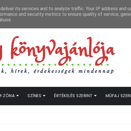
APCSOLAT
LOPOTT SZAVAK KÖNYVES PODCAST
HOGWARTS LEGACY STRE
eliver its services and to analyze traffic. Your IP address and 
ormance and security metrics to ensure quality of service, gen
abuse.
M ZÓNA
SZÍNES
ÉRTÉKELÉS SZERINT
MŰFAJ SZER